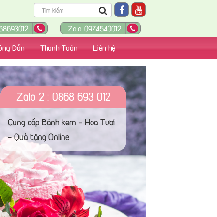
68693012
Zalo 0974540012
ớng Dẫn
Thanh Toán
Liên hệ
Zalo 2 : 0868 693 012
Cung cấp Bánh kem - Hoa Tươi
- Quà tặng Online