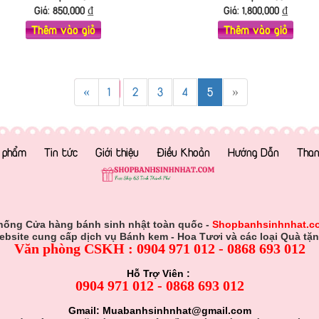
Giá:
850,000
₫
Giá:
1,800,000
₫
Thêm vào giỏ
Thêm vào giỏ
«
1
2
3
4
5
»
 phẩm
Tin tức
Giới thiệu
Điều Khoản
Hướng Dẫn
Than
hống Cửa hàng bánh sinh nhật toàn quốc -
Shopbanhsinhnhat.c
ebsite cung cấp dịch vụ Bánh kem - Hoa Tươi và các loại Quà tặn
Văn phòng CSKH : 0904 971 012 - 0868 693 012
Hỗ Trợ Viên :
0904 971 012 - 0868 693 012
Gmail: Muabanhsinhnhat@gmail.com