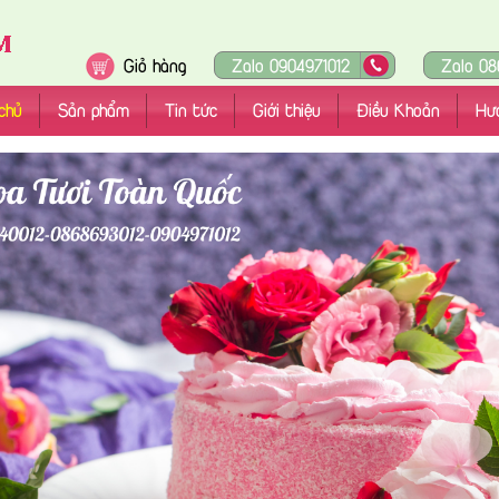
Giỏ hàng
Zalo 0904971012
Zalo 08
chủ
Sản phẩm
Tin tức
Giới thiệu
Điều Khoản
Hư