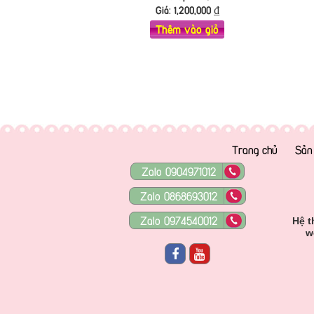
Giá:
1,200,000
₫
Thêm vào giỏ
Trang chủ
Sản
Zalo 0904971012
Zalo 0868693012
Zalo 0974540012
Hệ t
w