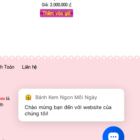
Giá:
2,000,000
₫
Thêm vào giỏ
h Toán
Liên hệ
Bánh Kem Ngon Mỗi Ngày
om
là
g.
Chào mừng bạn đến với website của 
chúng tôi!