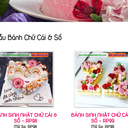
u Bánh Chữ Cái & Số
NH SINH NHẬT CHỮ CÁI &
BÁNH SINH NHẬT CHỮ CÁ
SỐ - RP98
SỐ - RP99
Mã Sp: RP98
Mã Sp: RP99