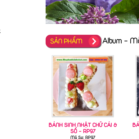
;
Album - Mẫ
SẢN PHẨM
BÁNH SINH NHẬT CHỮ CÁI &
BÁ
SỐ - RP97
Mã Sp: RP97