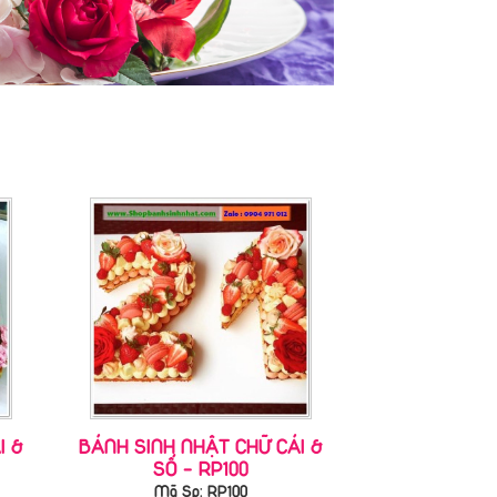
I &
BÁNH SINH NHẬT CHỮ CÁI &
SỐ - RP100
Mã Sp: RP100