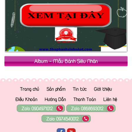
Album - Mẫu Bánh Siêu Nhân
Trang chủ
Sản phẩm
Tin tức
Giới thiệu
Điều Khoản
Hướng Dẫn
Thanh Toán
Liên hệ
Zalo 0904971012
Zalo 0868693012
Zalo 0974540012