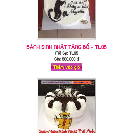
BÁNH SINH NHẬT TẶNG BỐ - TL05
Mã Sp: TL05
Giá:
500,000
₫
Thêm vào giỏ