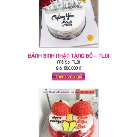
BÁNH SINH NHẬT TẶNG BỐ - TL01
Mã Sp: TL01
Giá:
550,000
₫
Thêm vào giỏ