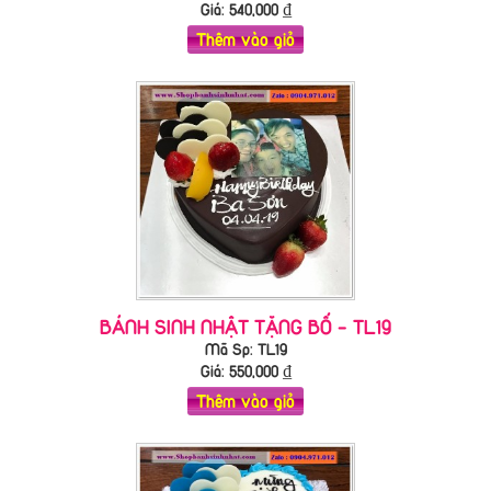
Giá:
540,000
₫
Thêm vào giỏ
BÁNH SINH NHẬT TẶNG BỐ - TL19
Mã Sp: TL19
Giá:
550,000
₫
Thêm vào giỏ