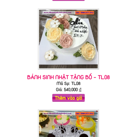
BÁNH SINH NHẬT TẶNG BỐ - TL08
Mã Sp: TL08
Giá:
540,000
₫
Thêm vào giỏ