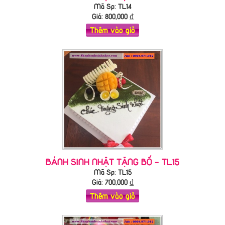
Mã Sp: TL14
Giá:
800,000
₫
Thêm vào giỏ
BÁNH SINH NHẬT TẶNG BỐ - TL15
Mã Sp: TL15
Giá:
700,000
₫
Thêm vào giỏ