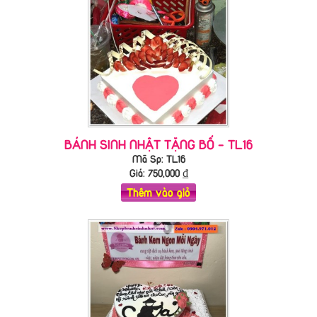
BÁNH SINH NHẬT TẶNG BỐ - TL16
Mã Sp: TL16
Giá:
750,000
₫
Thêm vào giỏ