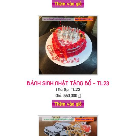
Thêm vào giỏ
BÁNH SINH NHẬT TẶNG BỐ - TL23
Mã Sp: TL23
Giá:
550,000
₫
Thêm vào giỏ