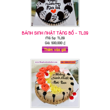
BÁNH SINH NHẬT TẶNG BỐ - TL09
Mã Sp: TL09
Giá:
500,000
₫
Thêm vào giỏ