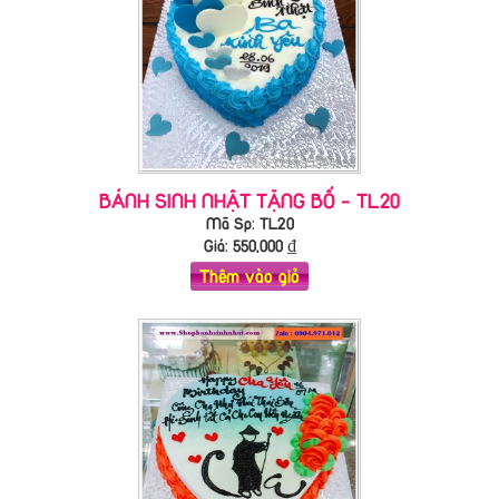
BÁNH SINH NHẬT TẶNG BỐ - TL20
Mã Sp: TL20
Giá:
550,000
₫
Thêm vào giỏ