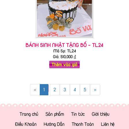
BÁNH SINH NHẬT TẶNG BỐ - TL24
Mã Sp: TL24
Giá:
510,000
₫
Thêm vào giỏ
«
1
2
3
4
5
»
Trang chủ
Sản phẩm
Tin tức
Giới thiệu
Điều Khoản
Hướng Dẫn
Thanh Toán
Liên hệ