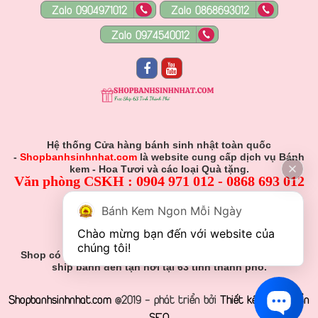
Zalo 0904971012
Zalo 0868693012
Zalo 0974540012
Hệ thống Cửa hàng bánh sinh nhật toàn quốc
-
Shopbanhsinhnhat.com
là website cung cấp dịch vụ Bánh
kem - Hoa Tươi và các loại Quà tặng.
Văn phòng CSKH : 0904 971 012 - 0868 693 012
Hỗ Trợ Viên :
Bánh Kem Ngon Mỗi Ngày
0904 971 012 - 0868 693 012
Chào mừng bạn đến với website của 
Gmail: Muabanhsinhnhat@gmail.com
chúng tôi!
Shop có nhận đơn đặt hàng theo yêu cầu khách hàng và
ship bánh đến tận nơi tại 63 tỉnh thành phố.
Shopbanhsinhnhat.com
@2019 - phát triển bởi
Thiết kế web chuẩn
SEO