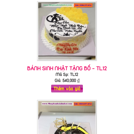
BÁNH SINH NHẬT TẶNG BỐ - TL12
Mã Sp: TL12
Giá:
540,000
₫
Thêm vào giỏ