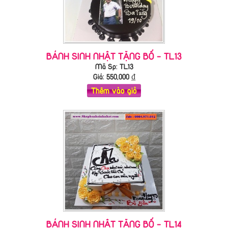
BÁNH SINH NHẬT TẶNG BỐ - TL13
Mã Sp: TL13
Giá:
550,000
₫
Thêm vào giỏ
BÁNH SINH NHẬT TẶNG BỐ - TL14