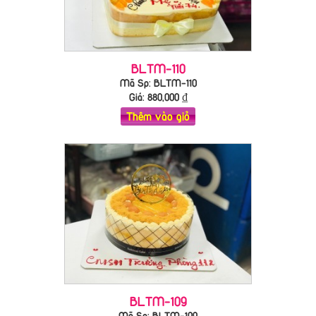
BLTM-110
Mã Sp: BLTM-110
Giá:
880,000
₫
Thêm vào giỏ
BLTM-109
Mã Sp: BLTM-109