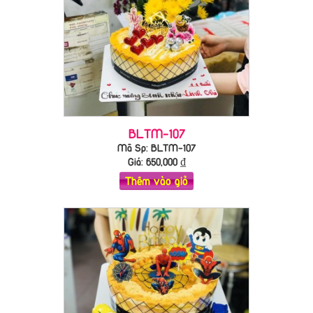
BLTM-107
Mã Sp: BLTM-107
Giá:
650,000
₫
Thêm vào giỏ