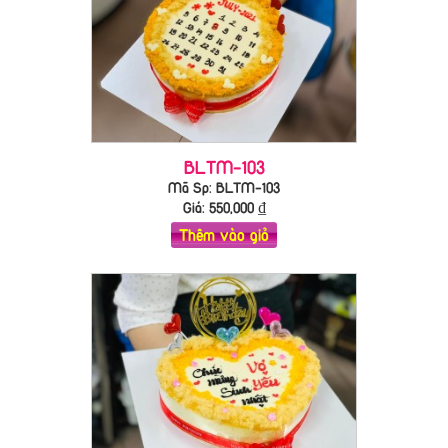
BLTM-103
Mã Sp: BLTM-103
Giá:
550,000
₫
Thêm vào giỏ