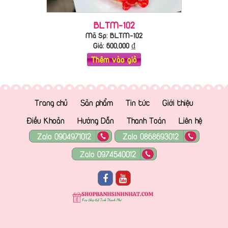
BLTM-102
Mã Sp: BLTM-102
Giá:
600,000
₫
Thêm vào giỏ
Trang chủ
Sản phẩm
Tin tức
Giới thiệu
Điều Khoản
Hướng Dẫn
Thanh Toán
Liên hệ
Zalo 0904971012
Zalo 0868693012
Zalo 0974540012