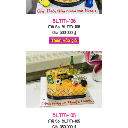
BLTM-106
Mã Sp: BLTM-106
Giá:
600,000
₫
Thêm vào giỏ
BLTM-105
Mã Sp: BLTM-105
Giá:
950,000
₫