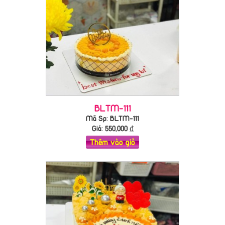
BLTM-111
Mã Sp: BLTM-111
Giá:
550,000
₫
Thêm vào giỏ