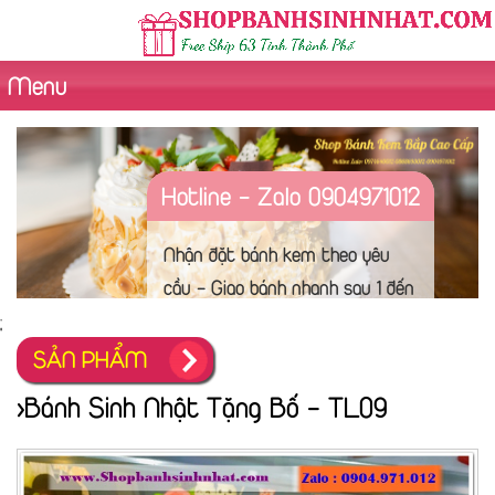
Menu
Hotline - Zalo 0904971012
Nhận đặt bánh kem theo yêu
cầu - Giao bánh nhanh sau 1 đến
2 tiếng - Chụp hình sản phẩm
;
trước khi giao hàng. Hình thức
SẢN PHẨM
thanh toán đa dạng
>Bánh Sinh Nhật Tặng Bố - TL09