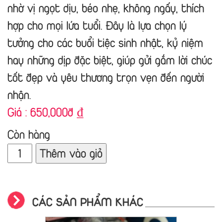
nhờ
vị ngọt dịu, béo nhẹ, không ngấy
, thích
hợp cho mọi lứa tuổi. Đây là lựa chọn lý
tưởng cho các buổi tiệc sinh nhật, kỷ niệm
hay những dịp đặc biệt, giúp gửi gắm
lời chúc
tốt đẹp và yêu thương trọn vẹn
đến người
nhận.
Giá :
650,000đ
₫
Còn hàng
Thêm vào giỏ
CÁC SẢN PHẨM KHÁC