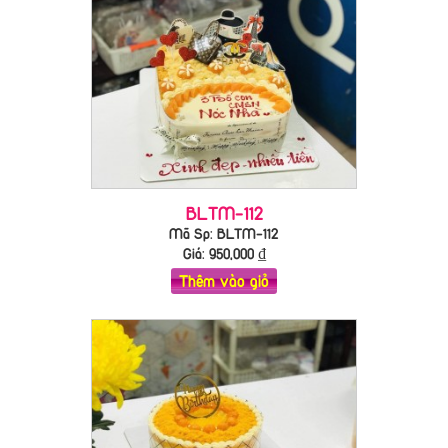
BLTM-112
Mã Sp: BLTM-112
Giá:
950,000
₫
Thêm vào giỏ