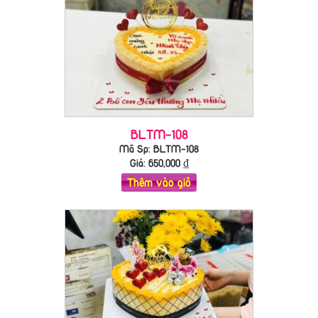
BLTM-108
Mã Sp: BLTM-108
Giá:
650,000
₫
Thêm vào giỏ