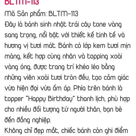
BLTM-113
Mã Sản phẩm: BLTM-113
Đây là
bánh sinh nhật trái cây tone vàng
sang trọng
, nổi bật với thiết kế tinh tế và
hương vị tươi mát. Bánh có lớp
kem tươi mịn
màng
, kết hợp cùng
nhân và topping xoài
vàng óng
, được trang trí khéo léo bằng
những viên xoài tươi tròn đều, tạo cảm giác
vừa hiện đại vừa ấm áp. Phía trên bánh là
topper
“Happy Birthday”
thanh lịch, phù hợp
cho nhiều đối tượng từ người thân, bạn bè
đến đồng nghiệp.
Không chỉ đẹp mắt, chiếc bánh còn ghi điểm