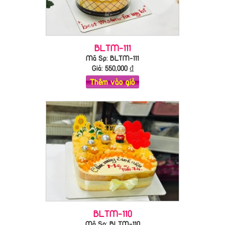
BLTM-111
Mã Sp: BLTM-111
Giá:
550,000
₫
Thêm vào giỏ
BLTM-110
Mã Sp: BLTM-110