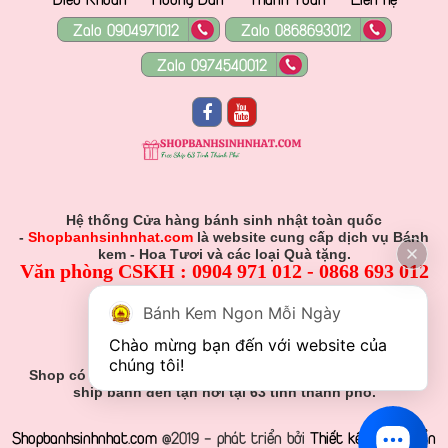
Zalo 0904971012
Zalo 0868693012
Zalo 0974540012
Hệ thống Cửa hàng bánh sinh nhật toàn quốc
-
Shopbanhsinhnhat.com
là website cung cấp dịch vụ Bánh
kem - Hoa Tươi và các loại Quà tặng.
Văn phòng CSKH : 0904 971 012 - 0868 693 012
Hỗ Trợ Viên :
Bánh Kem Ngon Mỗi Ngày
0904 971 012 - 0868 693 012
Chào mừng bạn đến với website của 
Gmail: Muabanhsinhnhat@gmail.com
chúng tôi!
Shop có nhận đơn đặt hàng theo yêu cầu khách hàng và
ship bánh đến tận nơi tại 63 tỉnh thành phố.
Shopbanhsinhnhat.com
@2019 - phát triển bởi
Thiết kế web chuẩn