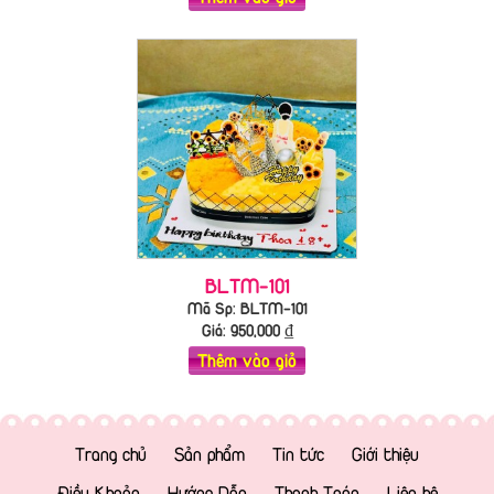
BLTM-101
Mã Sp: BLTM-101
Giá:
950,000
₫
Thêm vào giỏ
Trang chủ
Sản phẩm
Tin tức
Giới thiệu
Điều Khoản
Hướng Dẫn
Thanh Toán
Liên hệ