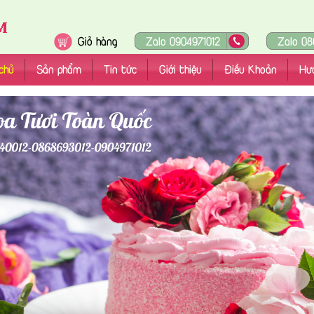
Giỏ hàng
Zalo 0904971012
Zalo 08
chủ
Sản phẩm
Tin tức
Giới thiệu
Điều Khoản
Hư