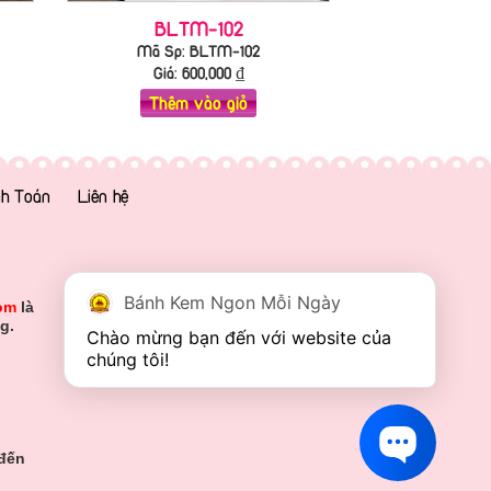
BLTM-102
Mã Sp: BLTM-102
Giá:
600,000
₫
Thêm vào giỏ
h Toán
Liên hệ
Bánh Kem Ngon Mỗi Ngày
om
là
g.
Chào mừng bạn đến với website của 
chúng tôi!
 đến