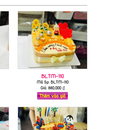
BLTM-110
Mã Sp: BLTM-110
Giá:
880,000
₫
Thêm vào giỏ