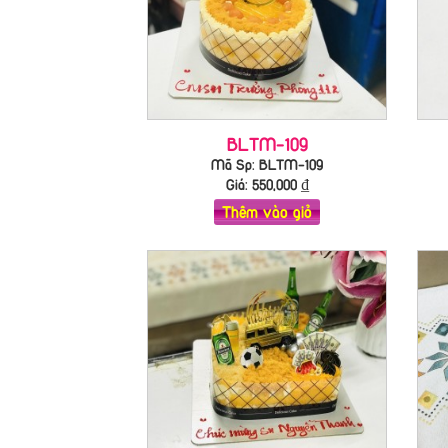
BLTM-109
Mã Sp: BLTM-109
Giá:
550,000
₫
Thêm vào giỏ