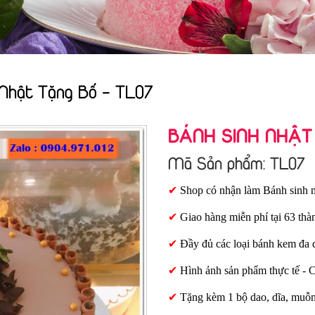
 Nhật Tặng Bố - TL07
BÁNH SINH NHẬT
Mã Sản phẩm: TL07
✔
Shop có nhận làm Bánh sinh n
✔
Giao hàng miễn phí tại 63 thà
✔
Đầy đủ các loại bánh kem đa 
✔
Hình ảnh sản phẩm thực tế - 
✔
Tặng kèm 1 bộ dao, dĩa, muỗ