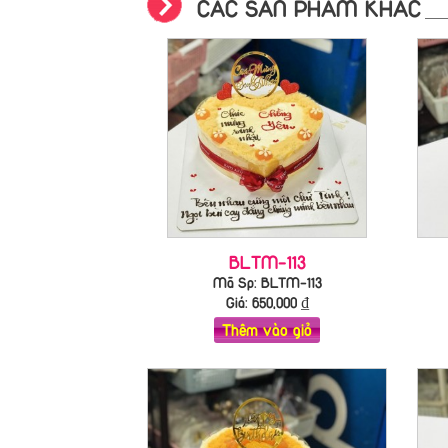
CÁC SẢN PHẨM KHÁC
BLTM-113
Mã Sp: BLTM-113
Giá:
650,000
₫
Thêm vào giỏ