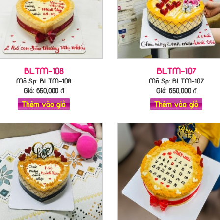
BLTM-108
BLTM-107
Mã Sp: BLTM-108
Mã Sp: BLTM-107
Giá:
650,000
₫
Giá:
650,000
₫
Thêm vào giỏ
Thêm vào giỏ