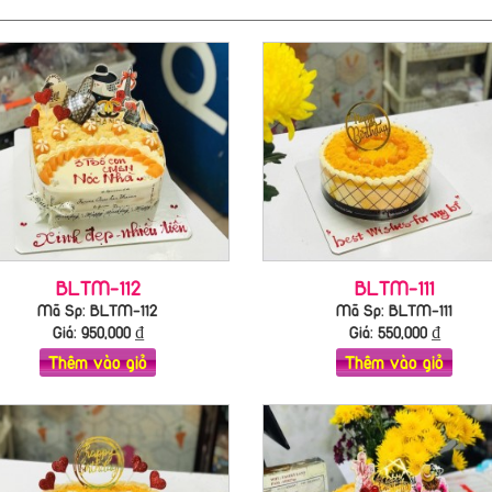
BLTM-112
BLTM-111
Mã Sp: BLTM-112
Mã Sp: BLTM-111
Giá:
950,000
₫
Giá:
550,000
₫
Thêm vào giỏ
Thêm vào giỏ