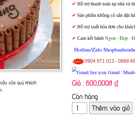
✔
Hỗ trợ thanh toán tại nhà và
✔
Sản phẩm không có sẳn đặt hàng
✔
Hỗ trợ xuất hóa đơn cho khác
Ngon - Đẹp - 
✔
Cam kết bánh
Hotline/Zalo Shopbanhsinh
0904 971 012 - 0868 6
Gmail : Muab
Giá :
600,000đ
₫
cầu của quý khách.
n
Còn hàng
Thêm vào giỏ