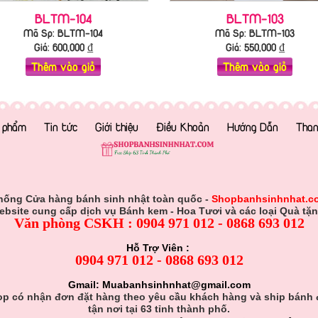
BLTM-104
BLTM-103
Mã Sp: BLTM-104
Mã Sp: BLTM-103
Giá:
600,000
₫
Giá:
550,000
₫
Thêm vào giỏ
Thêm vào giỏ
 phẩm
Tin tức
Giới thiệu
Điều Khoản
Hướng Dẫn
Than
hống Cửa hàng bánh sinh nhật toàn quốc -
Shopbanhsinhnhat.c
ebsite cung cấp dịch vụ Bánh kem - Hoa Tươi và các loại Quà tặn
Văn phòng CSKH : 0904 971 012 - 0868 693 012
Hỗ Trợ Viên :
0904 971 012 - 0868 693 012
Gmail: Muabanhsinhnhat@gmail.com
p có nhận đơn đặt hàng theo yêu cầu khách hàng và ship bánh
tận nơi tại 63 tỉnh thành phố.