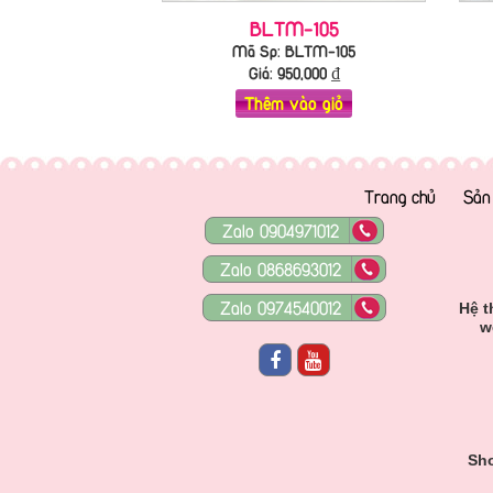
BLTM-105
Mã Sp: BLTM-105
Giá:
950,000
₫
Thêm vào giỏ
Trang chủ
Sản
Zalo 0904971012
Zalo 0868693012
Zalo 0974540012
Hệ t
w
Sho