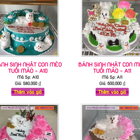
ÁNH SINH NHẬT CON MÈO
BÁNH SINH NHẬT CON M
TUỔI MÃO - A10
TUỔI MÃO - A11
Mã Sp: A10
Mã Sp: A11
Giá:
580,000
₫
Giá:
600,000
₫
Thêm vào giỏ
Thêm vào giỏ