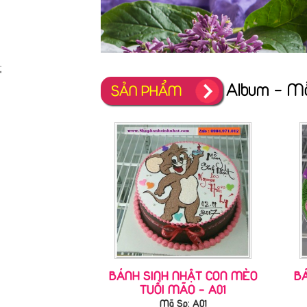
;
Album - M
SẢN PHẨM
BÁNH SINH NHẬT CON MÈO
B
TUỔI MÃO - A01
Mã Sp: A01