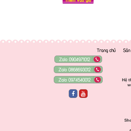
Trang chủ
Sản
Zalo 0904971012
Zalo 0868693012
Zalo 0974540012
Hệ t
w
Sho