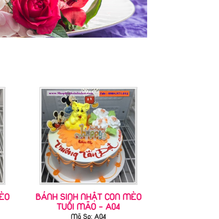
ÈO
BÁNH SINH NHẬT CON MÈO
TUỔI MÃO - A04
Mã Sp: A04