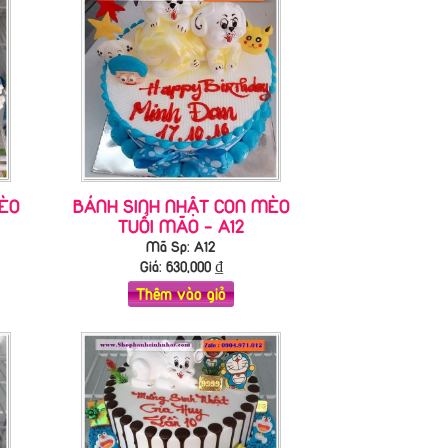
ÈO
BÁNH SINH NHẬT CON MÈO
TUỔI MÃO - A12
Mã Sp: A12
Giá:
630,000
₫
Thêm vào giỏ