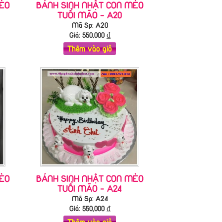
ÈO
BÁNH SINH NHẬT CON MÈO
TUỔI MÃO - A20
Mã Sp: A20
Giá:
550,000
₫
Thêm vào giỏ
ÈO
BÁNH SINH NHẬT CON MÈO
TUỔI MÃO - A24
Mã Sp: A24
Giá:
550,000
₫
Thêm vào giỏ