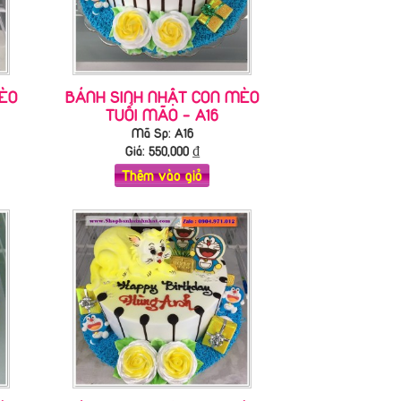
ÈO
BÁNH SINH NHẬT CON MÈO
TUỔI MÃO - A16
Mã Sp: A16
Giá:
550,000
₫
Thêm vào giỏ