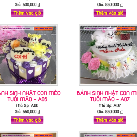
Giá:
500,000
₫
Giá:
550,000
₫
Thêm vào giỏ
Thêm vào giỏ
ÁNH SINH NHẬT CON MÈO
BÁNH SINH NHẬT CON M
TUỔI MÃO - A06
TUỔI MÃO - A07
Mã Sp: A06
Mã Sp: A07
Giá:
550,000
₫
Giá:
550,000
₫
Thêm vào giỏ
Thêm vào giỏ