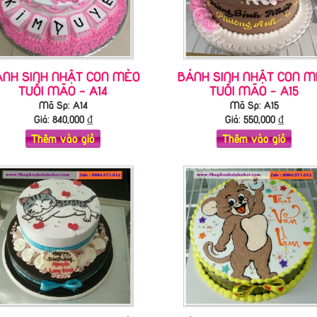
ÁNH SINH NHẬT CON MÈO
BÁNH SINH NHẬT CON M
TUỔI MÃO - A14
TUỔI MÃO - A15
Mã Sp: A14
Mã Sp: A15
Giá:
840,000
₫
Giá:
550,000
₫
Thêm vào giỏ
Thêm vào giỏ