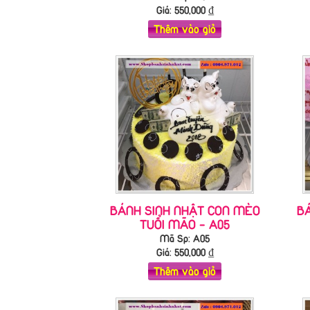
Giá:
550,000
₫
Thêm vào giỏ
BÁNH SINH NHẬT CON MÈO
B
TUỔI MÃO - A05
Mã Sp: A05
Giá:
550,000
₫
Thêm vào giỏ