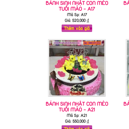
BÁNH SINH NHẬT CON MÈO
B
TUỔI MÃO - A17
Mã Sp: A17
Giá:
520,000
₫
Thêm vào giỏ
BÁNH SINH NHẬT CON MÈO
B
TUỔI MÃO - A21
Mã Sp: A21
Giá:
550,000
₫
Thêm vào giỏ