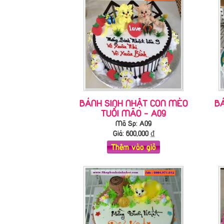
BÁNH SINH NHẬT CON MÈO
B
TUỔI MÃO - A09
Mã Sp: A09
Giá:
600,000
₫
Thêm vào giỏ