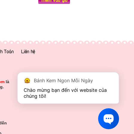
h Toán
Liên hệ
Bánh Kem Ngon Mỗi Ngày
om
là
g.
Chào mừng bạn đến với website của 
chúng tôi!
 đến