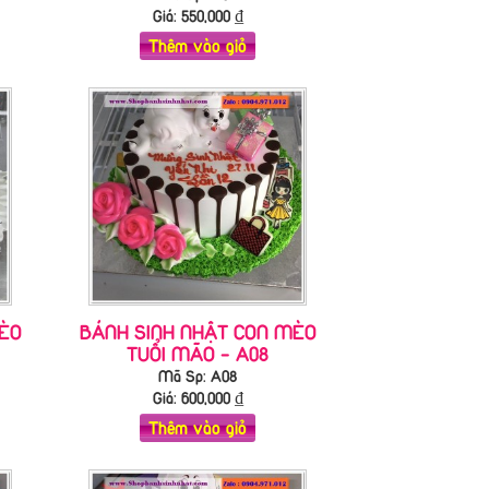
Giá:
550,000
₫
Thêm vào giỏ
ÈO
BÁNH SINH NHẬT CON MÈO
TUỔI MÃO - A08
Mã Sp: A08
Giá:
600,000
₫
Thêm vào giỏ