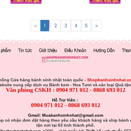
«
1
2
3
4
5
»
 phẩm
Tin tức
Giới thiệu
Điều Khoản
Hướng Dẫn
Than
hống Cửa hàng bánh sinh nhật toàn quốc -
Shopbanhsinhnhat.c
ebsite cung cấp dịch vụ Bánh kem - Hoa Tươi và các loại Quà tặn
Văn phòng CSKH : 0904 971 012 - 0868 693 012
Hỗ Trợ Viên :
0904 971 012 - 0868 693 012
Gmail: Muabanhsinhnhat@gmail.com
p có nhận đơn đặt hàng theo yêu cầu khách hàng và ship bánh
tận nơi tại 63 tỉnh thành phố.