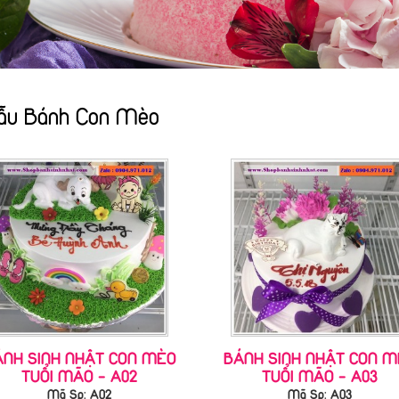
ẫu Bánh Con Mèo
ÁNH SINH NHẬT CON MÈO
BÁNH SINH NHẬT CON M
TUỔI MÃO - A02
TUỔI MÃO - A03
Mã Sp: A02
Mã Sp: A03