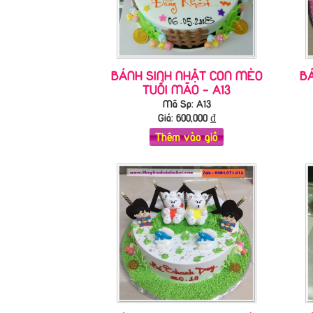
BÁNH SINH NHẬT CON MÈO
B
TUỔI MÃO - A13
Mã Sp: A13
Giá:
600,000
₫
Thêm vào giỏ