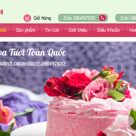
Giỏ hàng
Zalo 0904971012
Zalo 08
chủ
Sản phẩm
Tin tức
Giới thiệu
Điều Khoản
Hư