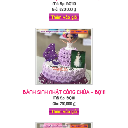
Mã Sp: BQ110
Giá:
820,000
₫
Thêm vào giỏ
BÁNH SINH NHẬT CÔNG CHÚA - BQ111
Mã Sp: BQ111
Giá:
710,000
₫
Thêm vào giỏ