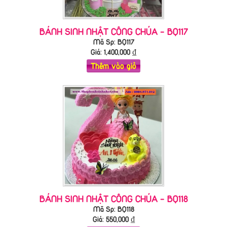
BÁNH SINH NHẬT CÔNG CHÚA - BQ117
Mã Sp: BQ117
Giá:
1,400,000
₫
Thêm vào giỏ
BÁNH SINH NHẬT CÔNG CHÚA - BQ118
Mã Sp: BQ118
Giá:
550,000
₫