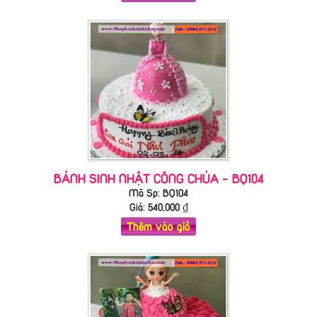
BÁNH SINH NHẬT CÔNG CHÚA - BQ104
Mã Sp: BQ104
Giá:
540,000
₫
Thêm vào giỏ