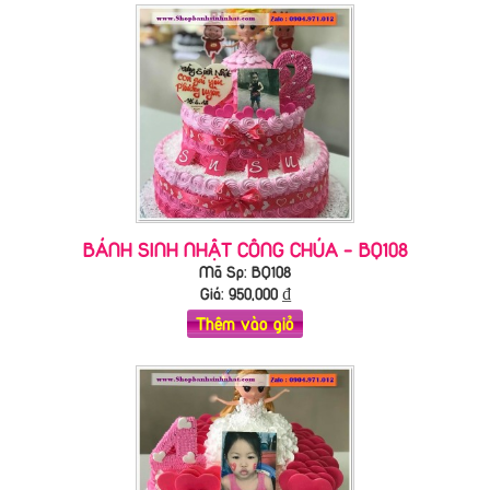
BÁNH SINH NHẬT CÔNG CHÚA - BQ108
Mã Sp: BQ108
Giá:
950,000
₫
Thêm vào giỏ