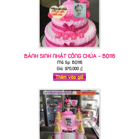
BÁNH SINH NHẬT CÔNG CHÚA - BQ116
Mã Sp: BQ116
Giá:
970,000
₫
Thêm vào giỏ