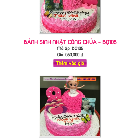
BÁNH SINH NHẬT CÔNG CHÚA - BQ105
Mã Sp: BQ105
Giá:
650,000
₫
Thêm vào giỏ