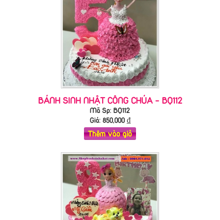
BÁNH SINH NHẬT CÔNG CHÚA - BQ112
Mã Sp: BQ112
Giá:
850,000
₫
Thêm vào giỏ