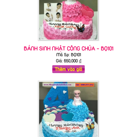
BÁNH SINH NHẬT CÔNG CHÚA - BQ101
Mã Sp: BQ101
Giá:
650,000
₫
Thêm vào giỏ