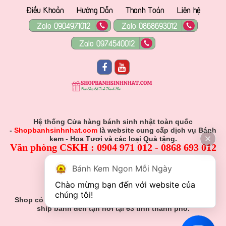
Điều Khoản
Hướng Dẫn
Thanh Toán
Liên hệ
Zalo 0904971012
Zalo 0868693012
Zalo 0974540012
Hệ thống Cửa hàng bánh sinh nhật toàn quốc
-
Shopbanhsinhnhat.com
là website cung cấp dịch vụ Bánh
kem - Hoa Tươi và các loại Quà tặng.
Văn phòng CSKH : 0904 971 012 - 0868 693 012
Hỗ Trợ Viên :
Bánh Kem Ngon Mỗi Ngày
0904 971 012 - 0868 693 012
Chào mừng bạn đến với website của 
Gmail: Muabanhsinhnhat@gmail.com
chúng tôi!
Shop có nhận đơn đặt hàng theo yêu cầu khách hàng và
ship bánh đến tận nơi tại 63 tỉnh thành phố.