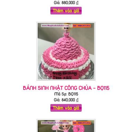
Giá:
880,000
₫
Thêm vào giỏ
BÁNH SINH NHẬT CÔNG CHÚA - BQ115
Mã Sp: BQ115
Giá:
840,000
₫
Thêm vào giỏ