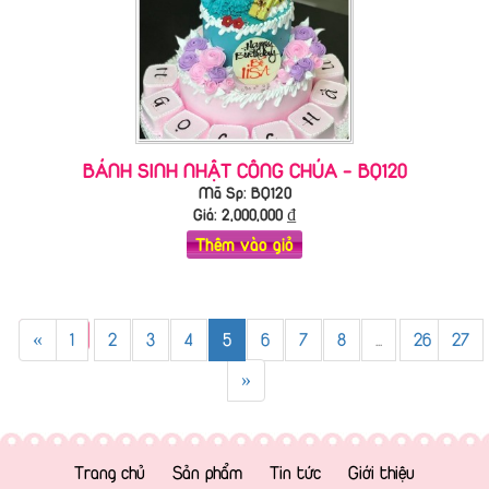
BÁNH SINH NHẬT CÔNG CHÚA - BQ120
Mã Sp: BQ120
Giá:
2,000,000
₫
Thêm vào giỏ
«
1
2
3
4
5
6
7
8
...
26
27
»
Trang chủ
Sản phẩm
Tin tức
Giới thiệu