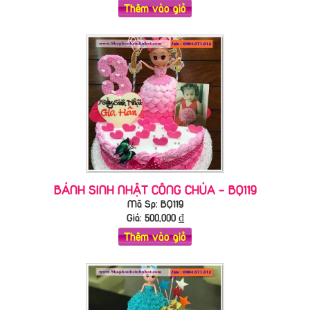
Thêm vào giỏ
BÁNH SINH NHẬT CÔNG CHÚA - BQ119
Mã Sp: BQ119
Giá:
500,000
₫
Thêm vào giỏ