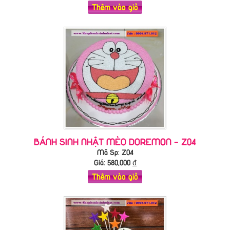
Thêm vào giỏ
BÁNH SINH NHẬT MÈO DOREMON - Z04
Mã Sp: Z04
Giá:
580,000
₫
Thêm vào giỏ