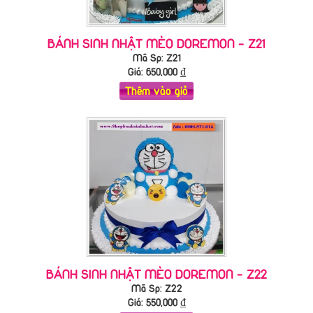
BÁNH SINH NHẬT MÈO DOREMON - Z21
Mã Sp: Z21
Giá:
650,000
₫
Thêm vào giỏ
BÁNH SINH NHẬT MÈO DOREMON - Z22
Mã Sp: Z22
Giá:
550,000
₫