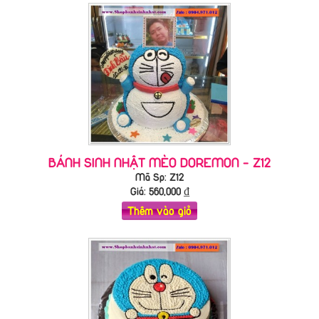
BÁNH SINH NHẬT MÈO DOREMON - Z12
Mã Sp: Z12
Giá:
560,000
₫
Thêm vào giỏ