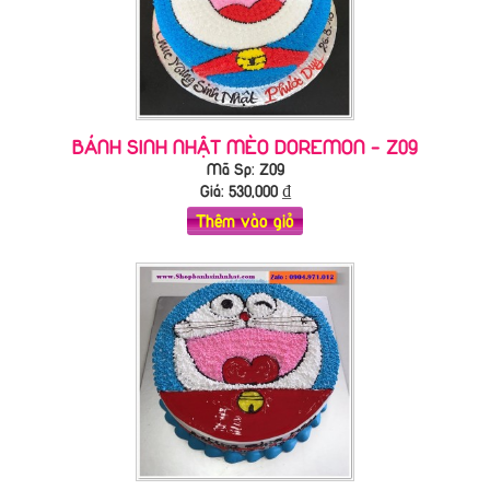
BÁNH SINH NHẬT MÈO DOREMON - Z09
Mã Sp: Z09
Giá:
530,000
₫
Thêm vào giỏ