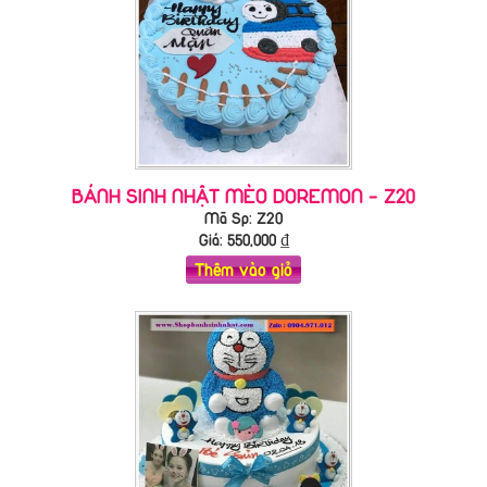
BÁNH SINH NHẬT MÈO DOREMON - Z20
Mã Sp: Z20
Giá:
550,000
₫
Thêm vào giỏ