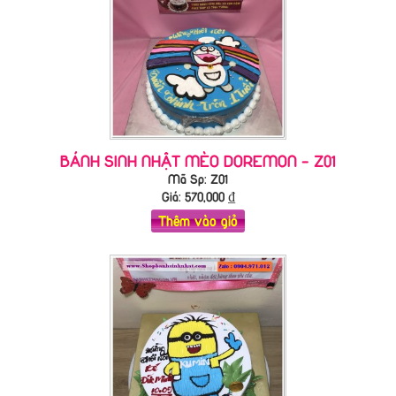
BÁNH SINH NHẬT MÈO DOREMON - Z01
Mã Sp: Z01
Giá:
570,000
₫
Thêm vào giỏ