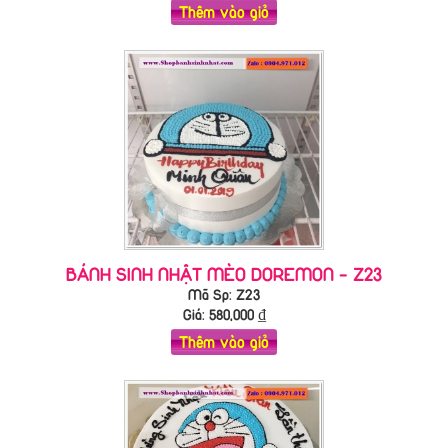
Thêm vào giỏ
BÁNH SINH NHẬT MÈO DOREMON - Z23
Mã Sp: Z23
Giá:
580,000
₫
Thêm vào giỏ