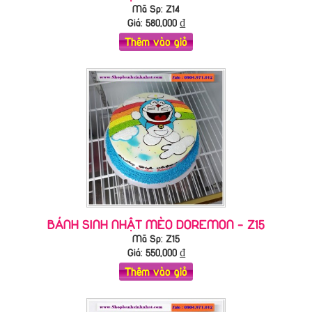
Mã Sp: Z14
Giá:
580,000
₫
Thêm vào giỏ
BÁNH SINH NHẬT MÈO DOREMON - Z15
Mã Sp: Z15
Giá:
550,000
₫
Thêm vào giỏ