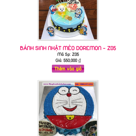
BÁNH SINH NHẬT MÈO DOREMON - Z05
Mã Sp: Z05
Giá:
550,000
₫
Thêm vào giỏ