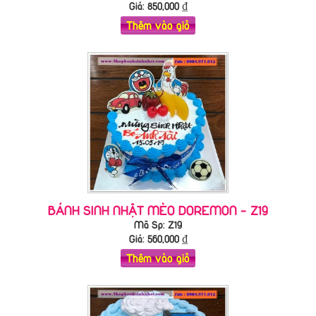
Giá:
850,000
₫
Thêm vào giỏ
BÁNH SINH NHẬT MÈO DOREMON - Z19
Mã Sp: Z19
Giá:
560,000
₫
Thêm vào giỏ