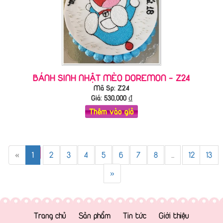
BÁNH SINH NHẬT MÈO DOREMON - Z24
Mã Sp: Z24
Giá:
530,000
₫
Thêm vào giỏ
«
1
2
3
4
5
6
7
8
...
12
13
»
Trang chủ
Sản phẩm
Tin tức
Giới thiệu