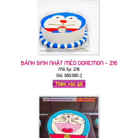
BÁNH SINH NHẬT MÈO DOREMON - Z16
Mã Sp: Z16
Giá:
560,000
₫
Thêm vào giỏ