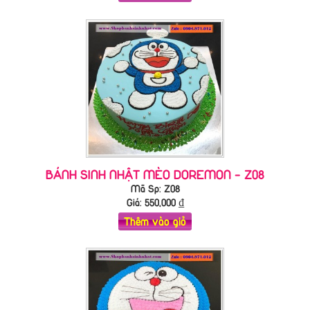
BÁNH SINH NHẬT MÈO DOREMON - Z08
Mã Sp: Z08
Giá:
550,000
₫
Thêm vào giỏ