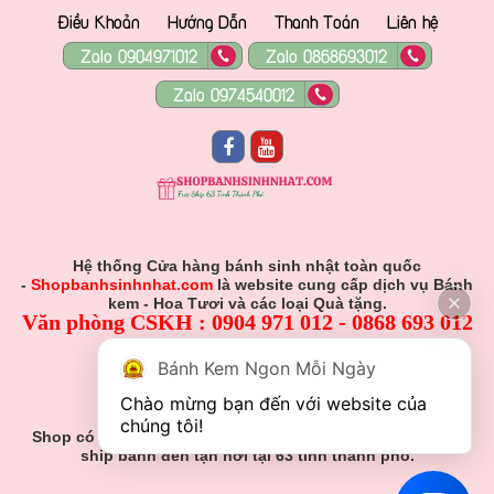
Điều Khoản
Hướng Dẫn
Thanh Toán
Liên hệ
Zalo 0904971012
Zalo 0868693012
Zalo 0974540012
Hệ thống Cửa hàng bánh sinh nhật toàn quốc
-
Shopbanhsinhnhat.com
là website cung cấp dịch vụ Bánh
kem - Hoa Tươi và các loại Quà tặng.
Văn phòng CSKH : 0904 971 012 - 0868 693 012
Hỗ Trợ Viên :
Bánh Kem Ngon Mỗi Ngày
0904 971 012 - 0868 693 012
Chào mừng bạn đến với website của 
Gmail: Muabanhsinhnhat@gmail.com
chúng tôi!
Shop có nhận đơn đặt hàng theo yêu cầu khách hàng và
ship bánh đến tận nơi tại 63 tỉnh thành phố.