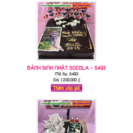
BÁNH SINH NHẬT SOCOLA - S493
Mã Sp: S493
Giá:
1,200,000
₫
Thêm vào giỏ