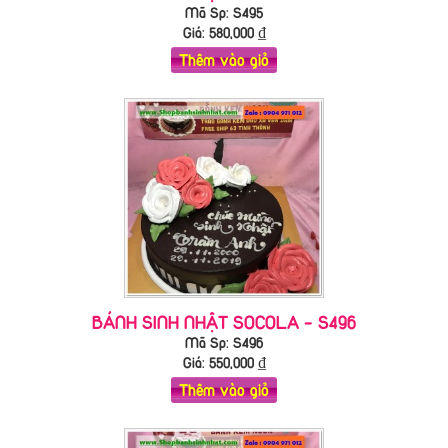
Mã Sp: S495
Giá:
580,000
₫
Thêm vào giỏ
BÁNH SINH NHẬT SOCOLA - S496
Mã Sp: S496
Giá:
550,000
₫
Thêm vào giỏ