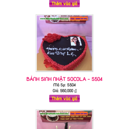
Thêm vào giỏ
BÁNH SINH NHẬT SOCOLA - S504
Mã Sp: S504
Giá:
560,000
₫
Thêm vào giỏ