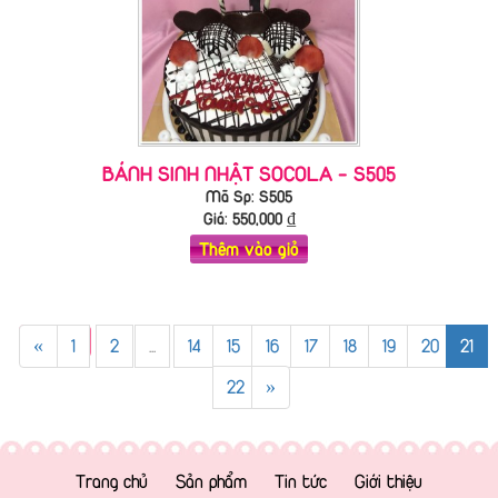
BÁNH SINH NHẬT SOCOLA - S505
Mã Sp: S505
Giá:
550,000
₫
Thêm vào giỏ
«
1
2
...
14
15
16
17
18
19
20
21
22
»
Trang chủ
Sản phẩm
Tin tức
Giới thiệu