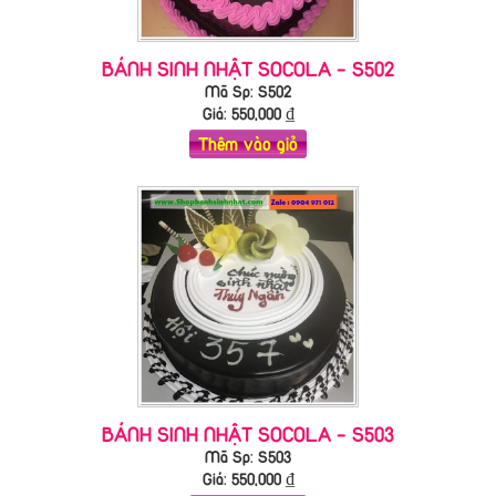
BÁNH SINH NHẬT SOCOLA - S502
Mã Sp: S502
Giá:
550,000
₫
Thêm vào giỏ
BÁNH SINH NHẬT SOCOLA - S503
Mã Sp: S503
Giá:
550,000
₫