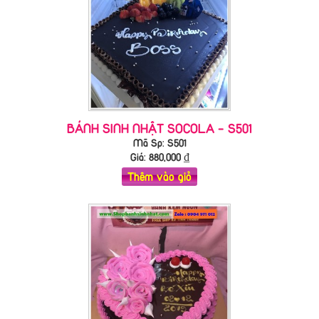
BÁNH SINH NHẬT SOCOLA - S501
Mã Sp: S501
Giá:
880,000
₫
Thêm vào giỏ