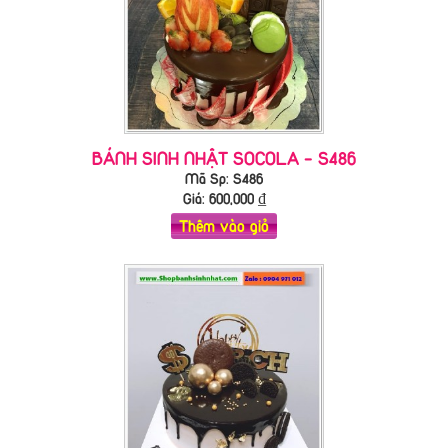
BÁNH SINH NHẬT SOCOLA - S486
Mã Sp: S486
Giá:
600,000
₫
Thêm vào giỏ