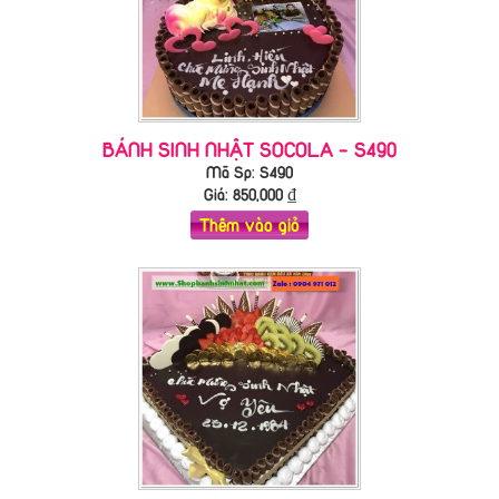
BÁNH SINH NHẬT SOCOLA - S490
Mã Sp: S490
Giá:
850,000
₫
Thêm vào giỏ