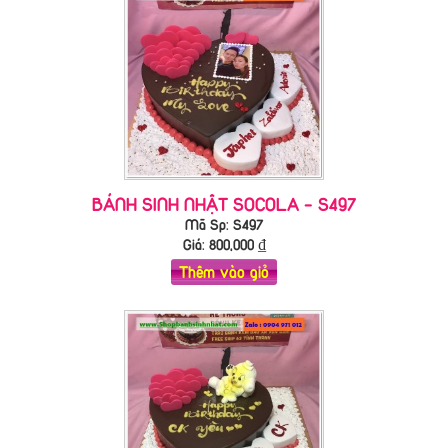
BÁNH SINH NHẬT SOCOLA - S497
Mã Sp: S497
Giá:
800,000
₫
Thêm vào giỏ