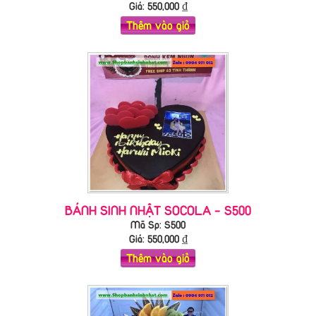
Giá:
550,000
₫
Thêm vào giỏ
BÁNH SINH NHẬT SOCOLA - S500
Mã Sp: S500
Giá:
550,000
₫
Thêm vào giỏ