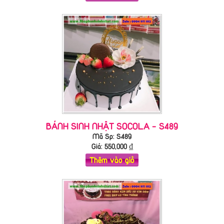
BÁNH SINH NHẬT SOCOLA - S489
Mã Sp: S489
Giá:
550,000
₫
Thêm vào giỏ