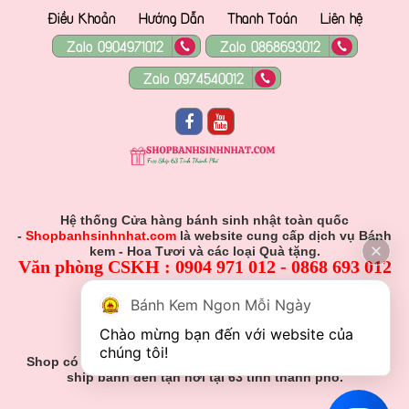
Điều Khoản
Hướng Dẫn
Thanh Toán
Liên hệ
Zalo 0904971012
Zalo 0868693012
Zalo 0974540012
Hệ thống Cửa hàng bánh sinh nhật toàn quốc
-
Shopbanhsinhnhat.com
là website cung cấp dịch vụ Bánh
kem - Hoa Tươi và các loại Quà tặng.
Văn phòng CSKH : 0904 971 012 - 0868 693 012
Hỗ Trợ Viên :
Bánh Kem Ngon Mỗi Ngày
0904 971 012 - 0868 693 012
Chào mừng bạn đến với website của 
Gmail: Muabanhsinhnhat@gmail.com
chúng tôi!
Shop có nhận đơn đặt hàng theo yêu cầu khách hàng và
ship bánh đến tận nơi tại 63 tỉnh thành phố.