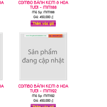
OA
COMBO BÁNH KEM & HOA
TƯƠI - MM188
Mã Sp: MM188
Giá:
450,000
₫
Thêm vào giỏ
OA
COMBO BÁNH KEM & HOA
TƯƠI - MM192
Mã Sp: MM192
Giá:
450,000
₫
Thêm vào giỏ