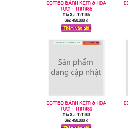
COMBO BÁNH KEM & HOA
C
TƯƠI - MM185
Mã Sp: MM185
Giá:
450,000
₫
Thêm vào giỏ
COMBO BÁNH KEM & HOA
C
TƯƠI - MM189
Mã Sp: MM189
Giá:
450,000
₫
Thêm vào giỏ