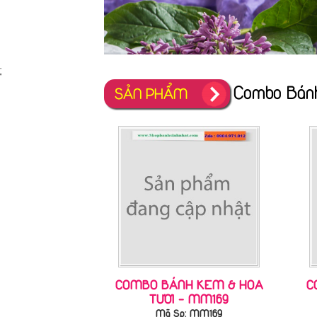
;
Combo Bán
SẢN PHẨM
COMBO BÁNH KEM & HOA
C
TƯƠI - MM169
Mã Sp: MM169