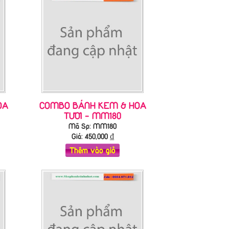
OA
COMBO BÁNH KEM & HOA
TƯƠI - MM180
Mã Sp: MM180
Giá:
450,000
₫
Thêm vào giỏ