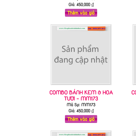
Giá:
450,000
₫
Thêm vào giỏ
COMBO BÁNH KEM & HOA
C
TƯƠI - MM173
Mã Sp: MM173
Giá:
450,000
₫
Thêm vào giỏ