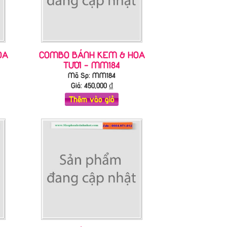
OA
COMBO BÁNH KEM & HOA
TƯƠI - MM184
Mã Sp: MM184
Giá:
450,000
₫
Thêm vào giỏ