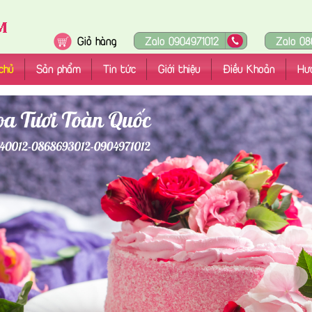
Giỏ hàng
Zalo 0904971012
Zalo 08
chủ
Sản phẩm
Tin tức
Giới thiệu
Điều Khoản
Hư