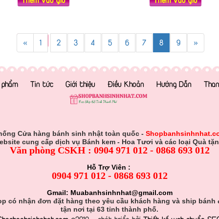
«
1
2
3
4
5
6
7
8
9
»
 phẩm
Tin tức
Giới thiệu
Điều Khoản
Hướng Dẫn
Than
hống Cửa hàng bánh sinh nhật toàn quốc -
Shopbanhsinhnhat.c
ebsite cung cấp dịch vụ Bánh kem - Hoa Tươi và các loại Quà tặn
Văn phòng CSKH : 0904 971 012 - 0868 693 012
Hỗ Trợ Viên :
0904 971 012 - 0868 693 012
Gmail: Muabanhsinhnhat@gmail.com
p có nhận đơn đặt hàng theo yêu cầu khách hàng và ship bánh
tận nơi tại 63 tỉnh thành phố.