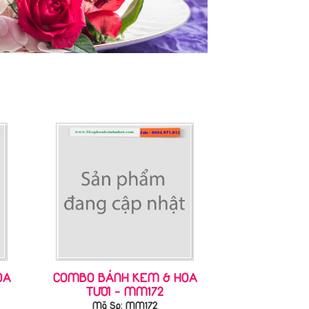
OA
COMBO BÁNH KEM & HOA
TƯƠI - MM172
Mã Sp: MM172