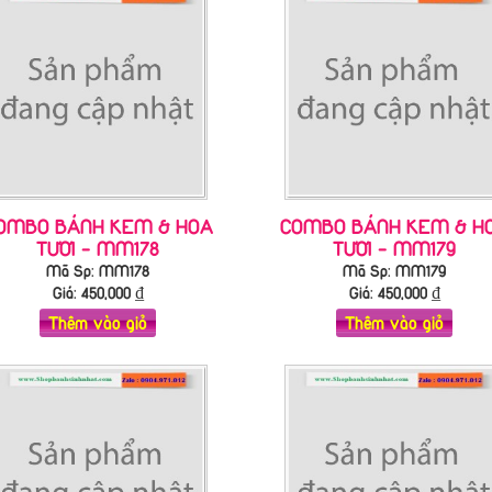
OMBO BÁNH KEM & HOA
COMBO BÁNH KEM & H
TƯƠI - MM178
TƯƠI - MM179
Mã Sp: MM178
Mã Sp: MM179
Giá:
450,000
₫
Giá:
450,000
₫
Thêm vào giỏ
Thêm vào giỏ