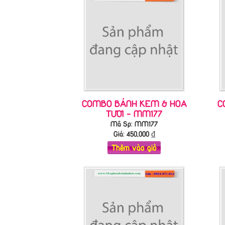
COMBO BÁNH KEM & HOA
C
TƯƠI - MM177
Mã Sp: MM177
Giá:
450,000
₫
Thêm vào giỏ