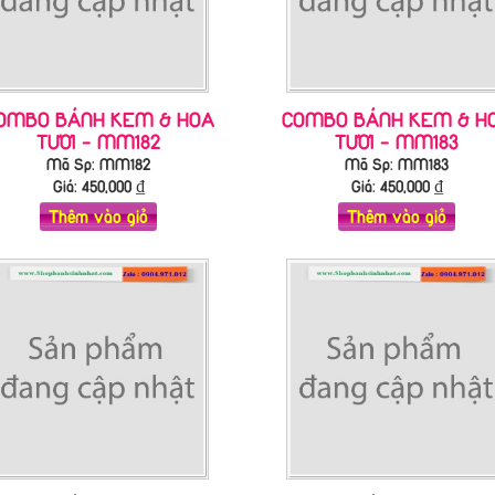
OMBO BÁNH KEM & HOA
COMBO BÁNH KEM & H
TƯƠI - MM182
TƯƠI - MM183
Mã Sp: MM182
Mã Sp: MM183
Giá:
450,000
₫
Giá:
450,000
₫
Thêm vào giỏ
Thêm vào giỏ