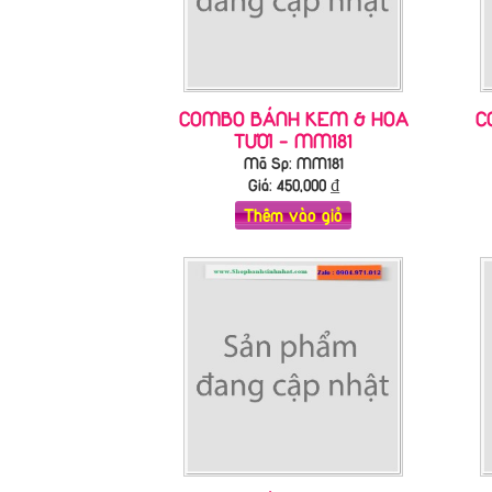
COMBO BÁNH KEM & HOA
C
TƯƠI - MM181
Mã Sp: MM181
Giá:
450,000
₫
Thêm vào giỏ