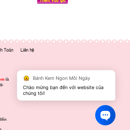
h Toán
Liên hệ
Bánh Kem Ngon Mỗi Ngày
om
là
g.
Chào mừng bạn đến với website của 
chúng tôi!
 đến