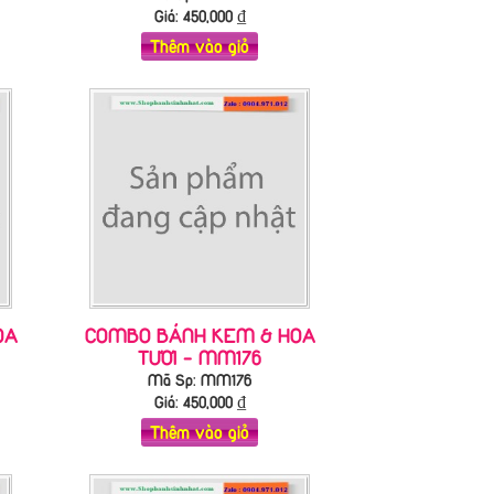
Giá:
450,000
₫
Thêm vào giỏ
OA
COMBO BÁNH KEM & HOA
TƯƠI - MM176
Mã Sp: MM176
Giá:
450,000
₫
Thêm vào giỏ