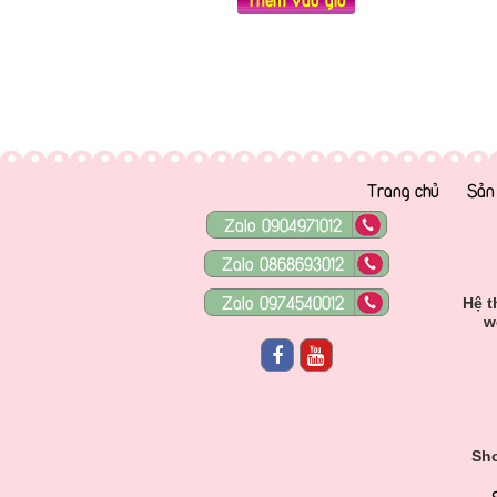
Trang chủ
Sản
Zalo 0904971012
Zalo 0868693012
Zalo 0974540012
Hệ t
w
Sho