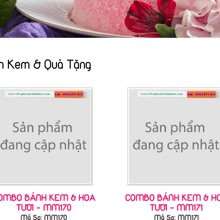
h Kem & Quà Tặng
OMBO BÁNH KEM & HOA
COMBO BÁNH KEM & H
TƯƠI - MM170
TƯƠI - MM171
Mã Sp: MM170
Mã Sp: MM171