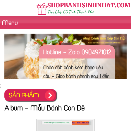
Menu
Hotline - Zalo 0904971012
Nhận đặt bánh kem theo yêu
cầu - Giao bánh nhanh sau 1 đến
2 tiếng - Chụp hình sản phẩm
;
trước khi giao hàng. Hình thức
SẢN PHẨM
thanh toán đa dạng
Album - Mẫu Bánh Con Dê