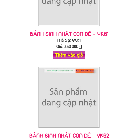
BÁNH SINH NHẬT CON DÊ - YK61
Mã Sp: YK61
Giá:
450,000
₫
Thêm vào giỏ
BÁNH SINH NHẬT CON DÊ - YK62