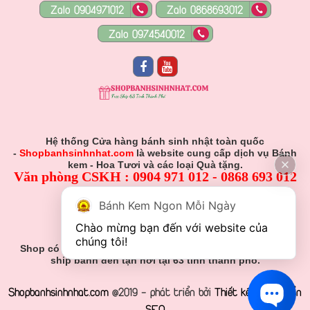
Zalo 0904971012
Zalo 0868693012
Zalo 0974540012
Hệ thống Cửa hàng bánh sinh nhật toàn quốc
-
Shopbanhsinhnhat.com
là website cung cấp dịch vụ Bánh
kem - Hoa Tươi và các loại Quà tặng.
Văn phòng CSKH : 0904 971 012 - 0868 693 012
Hỗ Trợ Viên :
Bánh Kem Ngon Mỗi Ngày
0904 971 012 - 0868 693 012
Chào mừng bạn đến với website của 
Gmail: Muabanhsinhnhat@gmail.com
chúng tôi!
Shop có nhận đơn đặt hàng theo yêu cầu khách hàng và
ship bánh đến tận nơi tại 63 tỉnh thành phố.
Shopbanhsinhnhat.com
@2019 - phát triển bởi
Thiết kế web chuẩn
SEO