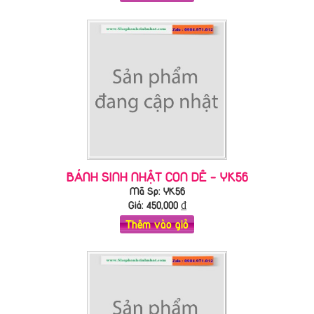
BÁNH SINH NHẬT CON DÊ - YK56
Mã Sp: YK56
Giá:
450,000
₫
Thêm vào giỏ