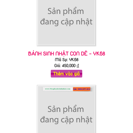
BÁNH SINH NHẬT CON DÊ - YK68
Mã Sp: YK68
Giá:
450,000
₫
Thêm vào giỏ