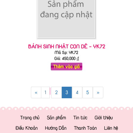
BÁNH SINH NHẬT CON DÊ - YK72
Mã Sp: YK72
Giá:
450,000
₫
Thêm vào giỏ
«
1
2
3
4
5
»
Trang chủ
Sản phẩm
Tin tức
Giới thiệu
Điều Khoản
Hướng Dẫn
Thanh Toán
Liên hệ