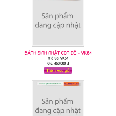
BÁNH SINH NHẬT CON DÊ - YK64
Mã Sp: YK64
Giá:
450,000
₫
Thêm vào giỏ