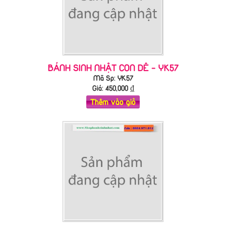
BÁNH SINH NHẬT CON DÊ - YK57
Mã Sp: YK57
Giá:
450,000
₫
Thêm vào giỏ