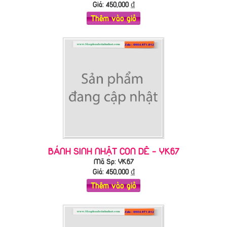
Giá:
450,000
₫
Thêm vào giỏ
BÁNH SINH NHẬT CON DÊ - YK67
Mã Sp: YK67
Giá:
450,000
₫
Thêm vào giỏ