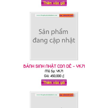
Thêm vào giỏ
BÁNH SINH NHẬT CON DÊ - YK71
Mã Sp: YK71
Giá:
450,000
₫
Thêm vào giỏ