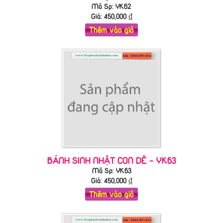
Mã Sp: YK62
Giá:
450,000
₫
Thêm vào giỏ
BÁNH SINH NHẬT CON DÊ - YK63
Mã Sp: YK63
Giá:
450,000
₫
Thêm vào giỏ