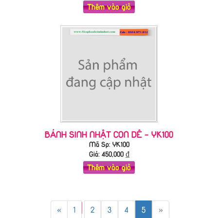
Thêm vào giỏ
BÁNH SINH NHẬT CON DÊ - YK100
Mã Sp: YK100
Giá:
450,000
₫
Thêm vào giỏ
«
1
2
3
4
5
»