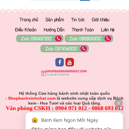
Trang chủ
Sản phẩm
Tin tức
Giới thiệu
Điều Khoản
Hướng Dẫn
Thanh Toán
Liên hệ
Zalo 0904971012
Zalo 0868693012
Zalo 0974540012
Hệ thống Cửa hàng bánh sinh nhật toàn quốc
-
Shopbanhsinhnhat.com
là website cung cấp dịch vụ Bánh
kem - Hoa Tươi và các loại Quà tặng.
Văn phòng CSKH : 0904 971 012 - 0868 693 012
Hỗ Trợ Viên :
Bánh Kem Ngon Mỗi Ngày
0904 971 012 - 0868 693 012