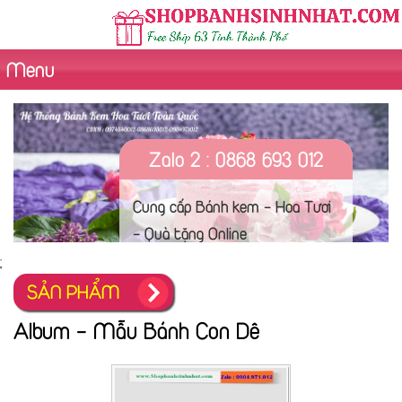
Menu
Zalo 2 : 0868 693 012
Cung cấp Bánh kem - Hoa Tươi
- Quà tặng Online
;
SẢN PHẨM
Album - Mẫu Bánh Con Dê