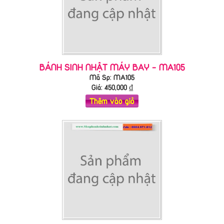
BÁNH SINH NHẬT MÁY BAY - MA105
Mã Sp: MA105
Giá:
450,000
₫
Thêm vào giỏ