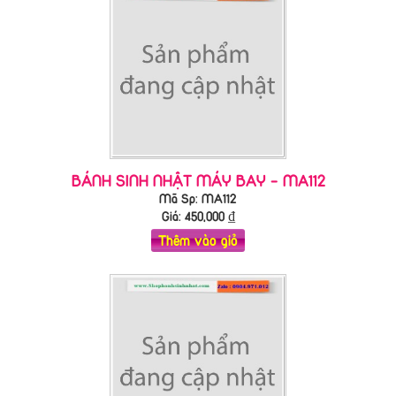
BÁNH SINH NHẬT MÁY BAY - MA112
Mã Sp: MA112
Giá:
450,000
₫
Thêm vào giỏ