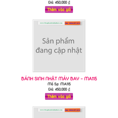
Giá:
450,000
₫
Thêm vào giỏ
BÁNH SINH NHẬT MÁY BAY - MA115
Mã Sp: MA115
Giá:
450,000
₫
Thêm vào giỏ