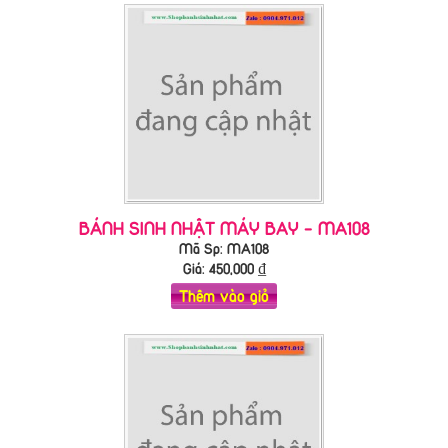
BÁNH SINH NHẬT MÁY BAY - MA108
Mã Sp: MA108
Giá:
450,000
₫
Thêm vào giỏ