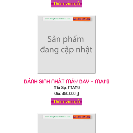
Thêm vào giỏ
BÁNH SINH NHẬT MÁY BAY - MA119
Mã Sp: MA119
Giá:
450,000
₫
Thêm vào giỏ