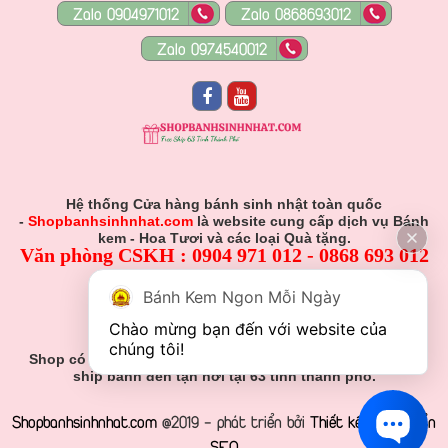
Zalo 0904971012
Zalo 0868693012
Zalo 0974540012
Hệ thống Cửa hàng bánh sinh nhật toàn quốc
-
Shopbanhsinhnhat.com
là website cung cấp dịch vụ Bánh
kem - Hoa Tươi và các loại Quà tặng.
Văn phòng CSKH : 0904 971 012 - 0868 693 012
Hỗ Trợ Viên :
Bánh Kem Ngon Mỗi Ngày
0904 971 012 - 0868 693 012
Chào mừng bạn đến với website của 
Gmail: Muabanhsinhnhat@gmail.com
chúng tôi!
Shop có nhận đơn đặt hàng theo yêu cầu khách hàng và
ship bánh đến tận nơi tại 63 tỉnh thành phố.
Shopbanhsinhnhat.com
@2019 - phát triển bởi
Thiết kế web chuẩn
SEO