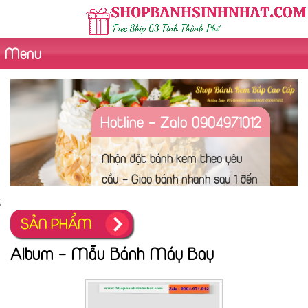
Menu
Hotline - Zalo 0904971012
Nhận đặt bánh kem theo yêu
cầu - Giao bánh nhanh sau 1 đến
2 tiếng - Chụp hình sản phẩm
;
trước khi giao hàng. Hình thức
SẢN PHẨM
thanh toán đa dạng
Album - Mẫu Bánh Máy Bay