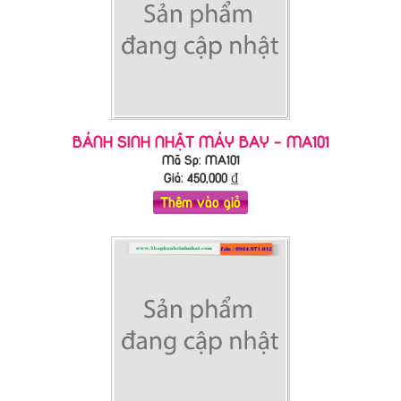
BÁNH SINH NHẬT MÁY BAY - MA101
Mã Sp: MA101
Giá:
450,000
₫
Thêm vào giỏ