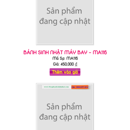
BÁNH SINH NHẬT MÁY BAY - MA116
Mã Sp: MA116
Giá:
450,000
₫
Thêm vào giỏ