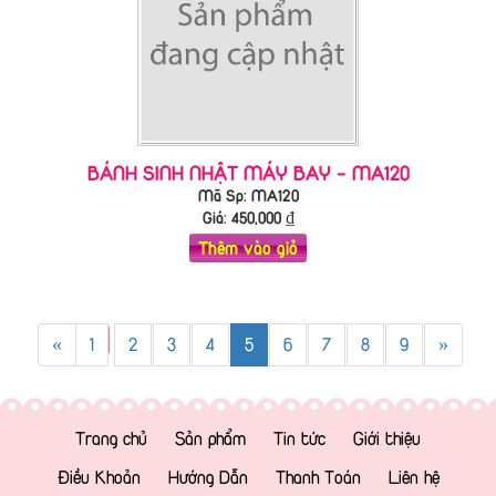
BÁNH SINH NHẬT MÁY BAY - MA120
Mã Sp: MA120
Giá:
450,000
₫
Thêm vào giỏ
«
1
2
3
4
5
6
7
8
9
»
Trang chủ
Sản phẩm
Tin tức
Giới thiệu
Điều Khoản
Hướng Dẫn
Thanh Toán
Liên hệ