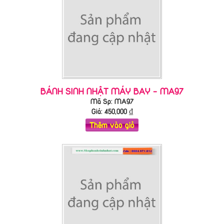
BÁNH SINH NHẬT MÁY BAY - MA97
Mã Sp: MA97
Giá:
450,000
₫
Thêm vào giỏ