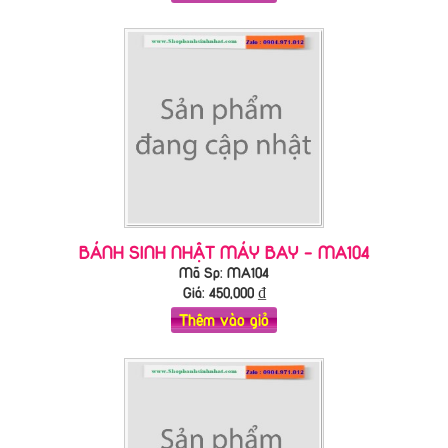
BÁNH SINH NHẬT MÁY BAY - MA104
Mã Sp: MA104
Giá:
450,000
₫
Thêm vào giỏ