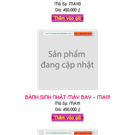
Mã Sp: MA110
Giá:
450,000
₫
Thêm vào giỏ
BÁNH SINH NHẬT MÁY BAY - MA111
Mã Sp: MA111
Giá:
450,000
₫
Thêm vào giỏ