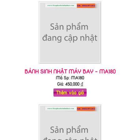
BÁNH SINH NHẬT MÁY BAY - MA180
Mã Sp: MA180
Giá:
450,000
₫
Thêm vào giỏ