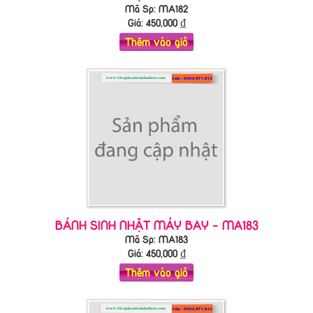
Mã Sp: MA182
Giá:
450,000
₫
Thêm vào giỏ
BÁNH SINH NHẬT MÁY BAY - MA183
Mã Sp: MA183
Giá:
450,000
₫
Thêm vào giỏ