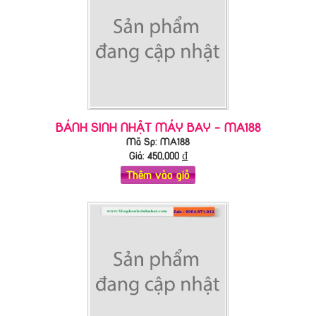
BÁNH SINH NHẬT MÁY BAY - MA188
Mã Sp: MA188
Giá:
450,000
₫
Thêm vào giỏ