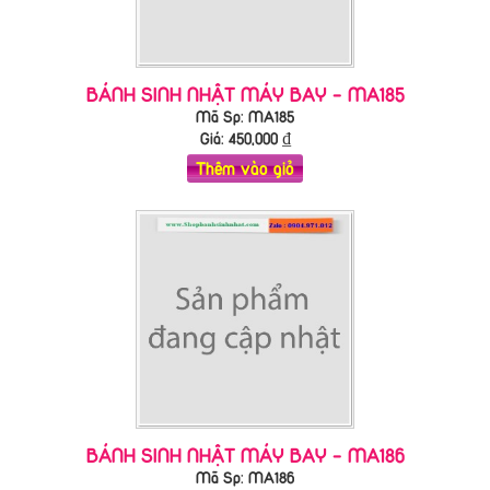
BÁNH SINH NHẬT MÁY BAY - MA185
Mã Sp: MA185
Giá:
450,000
₫
Thêm vào giỏ
BÁNH SINH NHẬT MÁY BAY - MA186
Mã Sp: MA186