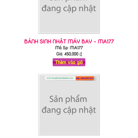
BÁNH SINH NHẬT MÁY BAY - MA177
Mã Sp: MA177
Giá:
450,000
₫
Thêm vào giỏ