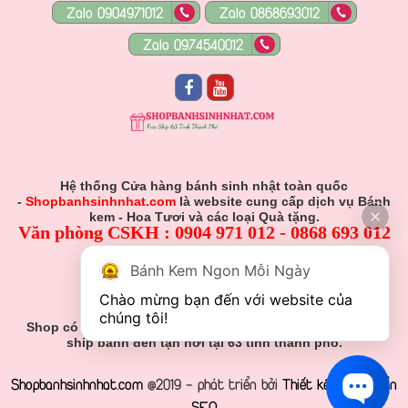
Zalo 0904971012
Zalo 0868693012
Zalo 0974540012
Hệ thống Cửa hàng bánh sinh nhật toàn quốc
-
Shopbanhsinhnhat.com
là website cung cấp dịch vụ Bánh
kem - Hoa Tươi và các loại Quà tặng.
Văn phòng CSKH : 0904 971 012 - 0868 693 012
Hỗ Trợ Viên :
Bánh Kem Ngon Mỗi Ngày
0904 971 012 - 0868 693 012
Chào mừng bạn đến với website của 
Gmail: Muabanhsinhnhat@gmail.com
chúng tôi!
Shop có nhận đơn đặt hàng theo yêu cầu khách hàng và
ship bánh đến tận nơi tại 63 tỉnh thành phố.
Shopbanhsinhnhat.com
@2019 - phát triển bởi
Thiết kế web chuẩn
SEO