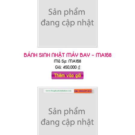
BÁNH SINH NHẬT MÁY BAY - MA168
Mã Sp: MA168
Giá:
450,000
₫
Thêm vào giỏ