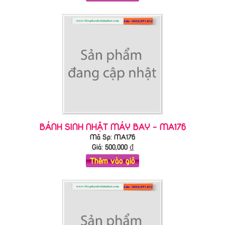
BÁNH SINH NHẬT MÁY BAY - MA176
Mã Sp: MA176
Giá:
500,000
₫
Thêm vào giỏ