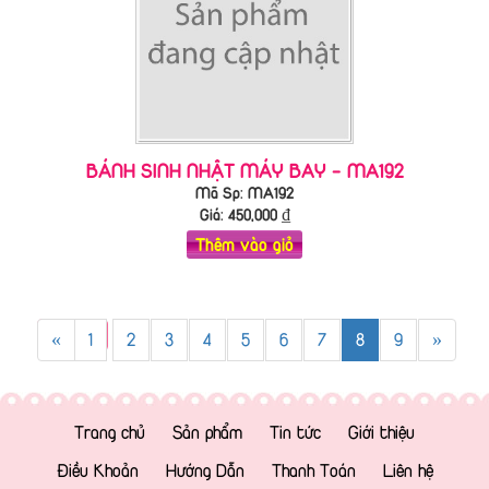
BÁNH SINH NHẬT MÁY BAY - MA192
Mã Sp: MA192
Giá:
450,000
₫
Thêm vào giỏ
«
1
2
3
4
5
6
7
8
9
»
Trang chủ
Sản phẩm
Tin tức
Giới thiệu
Điều Khoản
Hướng Dẫn
Thanh Toán
Liên hệ