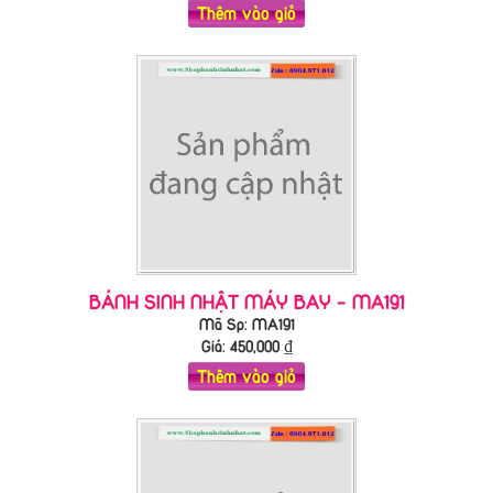
Thêm vào giỏ
BÁNH SINH NHẬT MÁY BAY - MA191
Mã Sp: MA191
Giá:
450,000
₫
Thêm vào giỏ