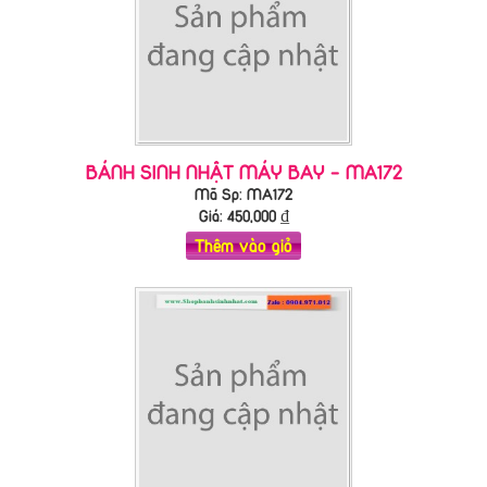
BÁNH SINH NHẬT MÁY BAY - MA172
Mã Sp: MA172
Giá:
450,000
₫
Thêm vào giỏ