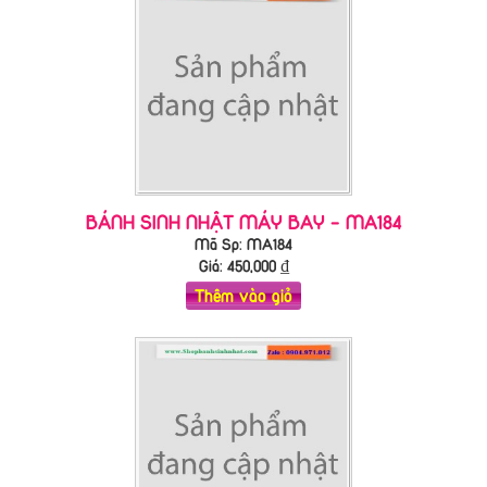
BÁNH SINH NHẬT MÁY BAY - MA184
Mã Sp: MA184
Giá:
450,000
₫
Thêm vào giỏ