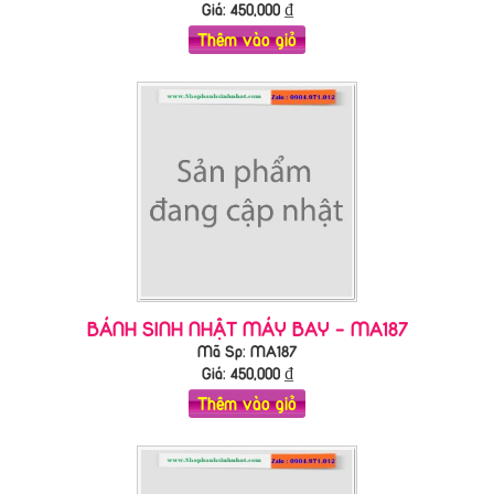
Giá:
450,000
₫
Thêm vào giỏ
BÁNH SINH NHẬT MÁY BAY - MA187
Mã Sp: MA187
Giá:
450,000
₫
Thêm vào giỏ