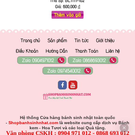
Mã Sp: BLTM-102
Giá:
600,000
₫
Thêm vào giỏ
Trang chủ
Sản phẩm
Tin tức
Giới thiệu
Điều Khoản
Hướng Dẫn
Thanh Toán
Liên hệ
Zalo 0904971012
Zalo 0868693012
Zalo 0974540012
Hệ thống Cửa hàng bánh sinh nhật toàn quốc
-
Shopbanhsinhnhat.com
là website cung cấp dịch vụ Bánh
kem - Hoa Tươi và các loại Quà tặng.
Văn phòng CSKH : 0904 971 012 - 0868 693 012