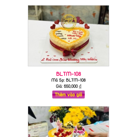
BLTM-108
Mã Sp: BLTM-108
Giá:
650,000
₫
Thêm vào giỏ