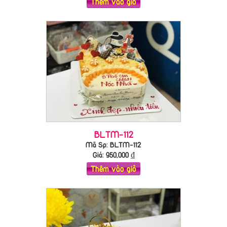
Thêm vào giỏ
BLTM-112
Mã Sp: BLTM-112
Giá:
950,000
₫
Thêm vào giỏ