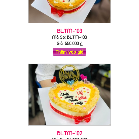
BLTM-103
Mã Sp: BLTM-103
Giá:
550,000
₫
Thêm vào giỏ
BLTM-102