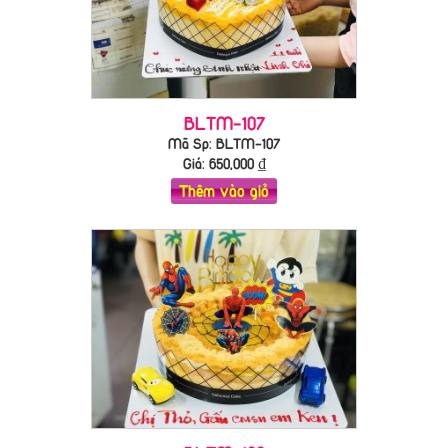
BLTM-107
Mã Sp: BLTM-107
Giá:
650,000
₫
Thêm vào giỏ