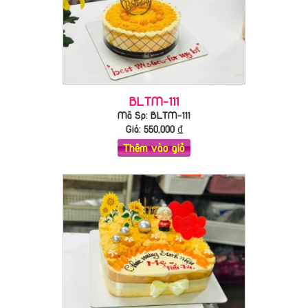
BLTM-111
Mã Sp: BLTM-111
Giá:
550,000
₫
Thêm vào giỏ