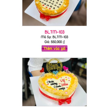
BLTM-103
Mã Sp: BLTM-103
Giá:
550,000
₫
Thêm vào giỏ