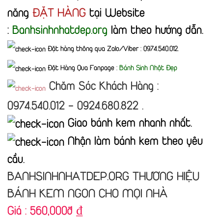
năng
ĐẶT HÀNG
tại Website
:
Banhsinhnhatdep.org
làm theo hướng dẫn.
Đặt hàng thông qua Zalo/Viber : 0974.540.012.
Đặt Hàng Qua Fanpage :
Bánh Sinh Nhật Đẹp
Chăm Sóc Khách Hàng :
0974.540.012 - 0924.680.822 .
Giao bánh kem nhanh nhất.
Nhận làm bánh kem theo yêu
cầu.
BANHSINHNHATDEP.ORG THƯƠNG HIỆU
BÁNH KEM NGON CHO MỌI NHÀ
Giá :
560,000đ
₫