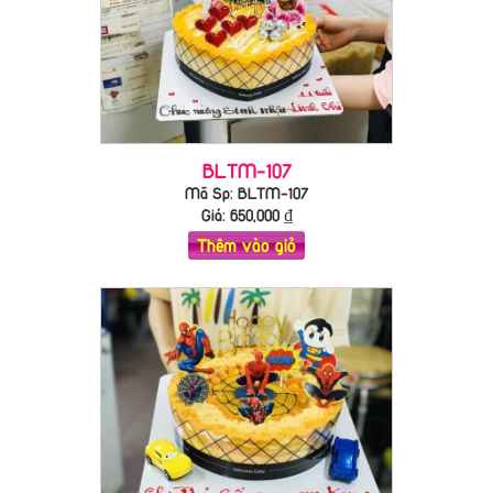
BLTM-107
Mã Sp: BLTM-107
Giá:
650,000
₫
Thêm vào giỏ