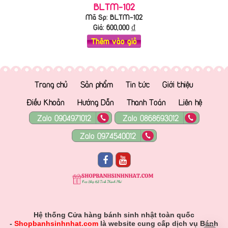
BLTM-102
Mã Sp: BLTM-102
Giá:
600,000
₫
Thêm vào giỏ
Trang chủ
Sản phẩm
Tin tức
Giới thiệu
Điều Khoản
Hướng Dẫn
Thanh Toán
Liên hệ
Zalo 0904971012
Zalo 0868693012
Zalo 0974540012
Hệ thống Cửa hàng bánh sinh nhật toàn quốc
-
Shopbanhsinhnhat.com
là website cung cấp dịch vụ Bánh