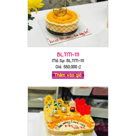
BLTM-111
Mã Sp: BLTM-111
Giá:
550,000
₫
Thêm vào giỏ