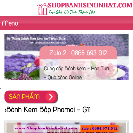
Menu
Zalo 2 : 0868 693 012
Cung cấp Bánh kem - Hoa Tươi
- Quà tặng Online
;
SẢN PHẨM
>Bánh Kem Bắp Phomai - G11