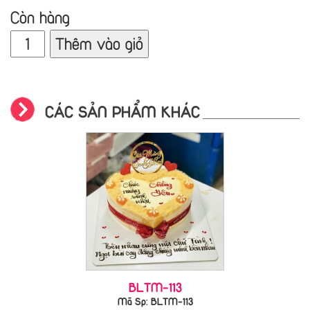
Còn hàng
Thêm vào giỏ
CÁC SẢN PHẨM KHÁC
BLTM-113
Mã Sp: BLTM-113