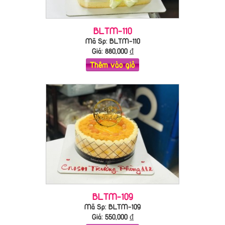
BLTM-110
Mã Sp: BLTM-110
Giá:
880,000
₫
Thêm vào giỏ
BLTM-109
Mã Sp: BLTM-109
Giá:
550,000
₫