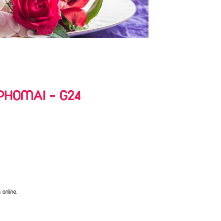
HOMAI - G24
online.