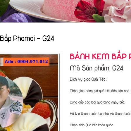
Bắp Phomai - G24
BÁNH KEM BẮP P
Mã Sản phẩm: G24
Dịch vụ giao Quà Tết
:
Nhận giao hàng giỏ quà tết đến tận nhà.
Cung cấp các loại quà tặng ngày tết.
Hỗ trợ thanh toán tại nhà và thanh toán 
Nhận ship Quà tết toàn quốc.