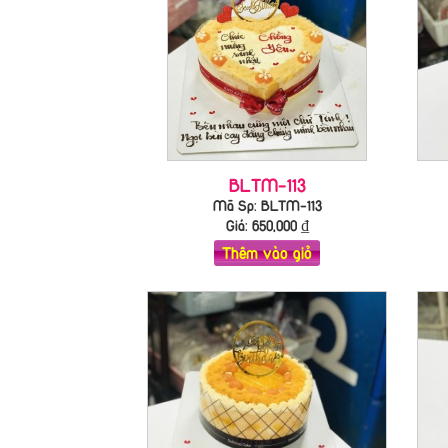
BLTM-113
Mã Sp: BLTM-113
Giá:
650,000
₫
Thêm vào giỏ