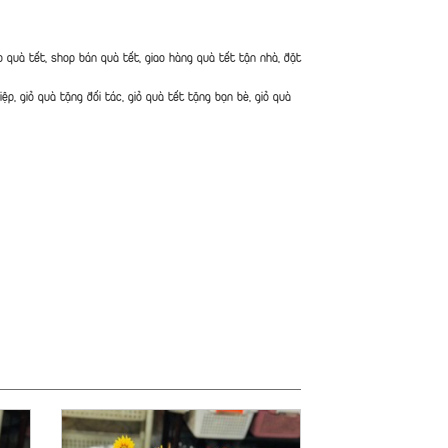
o quà tết, shop bán quà tết, giao hàng quà tết tận nhà, đặt
ệp, giỏ quà tặng đối tác, giỏ quà tết tặng bạn bè, giỏ quà