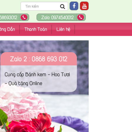
68693012
Zalo 0974540012
ớng Dẫn
Thanh Toán
Liên hệ
Zalo 2 : 0868 693 012
Cung cấp Bánh kem - Hoa Tươi
- Quà tặng Online