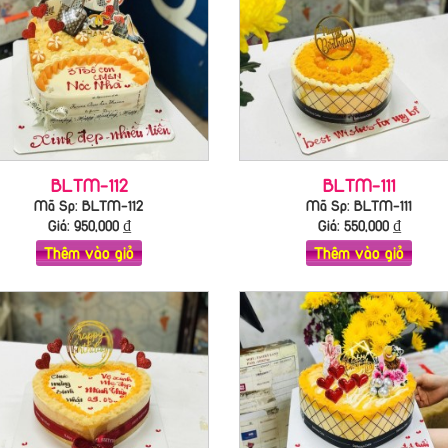
BLTM-112
BLTM-111
Mã Sp: BLTM-112
Mã Sp: BLTM-111
Giá:
950,000
₫
Giá:
550,000
₫
Thêm vào giỏ
Thêm vào giỏ