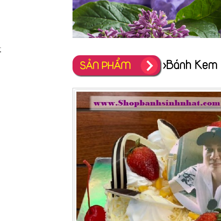
;
>Bánh Kem 
SẢN PHẨM