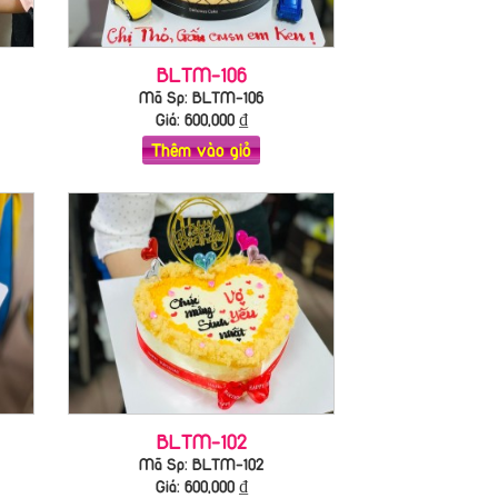
BLTM-106
Mã Sp: BLTM-106
Giá:
600,000
₫
Thêm vào giỏ
BLTM-102
Mã Sp: BLTM-102
Giá:
600,000
₫