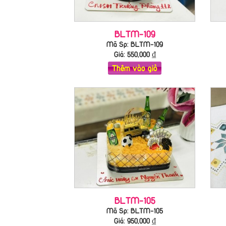
BLTM-109
Mã Sp: BLTM-109
Giá:
550,000
₫
Thêm vào giỏ
BLTM-105
Mã Sp: BLTM-105
Giá:
950,000
₫