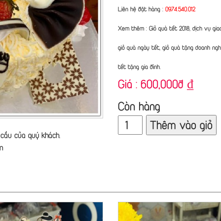
Liên hệ đặt hàng :
0974.540.012
Xem thêm : Giỏ quà tết 2018, dịch vụ gia
giỏ quà ngày tết, giỏ quà tặng doanh nghi
tết tặng gia đình.
Giá :
600,000đ
₫
Còn hàng
Thêm vào giỏ
cầu của quý khách.
n