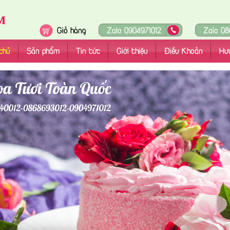
Giỏ hàng
Zalo 0904971012
Zalo 08
chủ
Sản phẩm
Tin tức
Giới thiệu
Điều Khoản
Hư