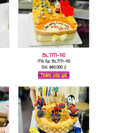
BLTM-110
Mã Sp: BLTM-110
Giá:
880,000
₫
Thêm vào giỏ