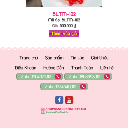
BLTM-102
Mã Sp: BLTM-102
Giá:
600,000
₫
Thêm vào giỏ
Trang chủ
Sản phẩm
Tin tức
Giới thiệu
Điều Khoản
Hướng Dẫn
Thanh Toán
Liên hệ
Zalo 0904971012
Zalo 0868693012
Zalo 0974540012