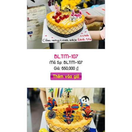
BLTM-107
Mã Sp: BLTM-107
Giá:
650,000
₫
Thêm vào giỏ