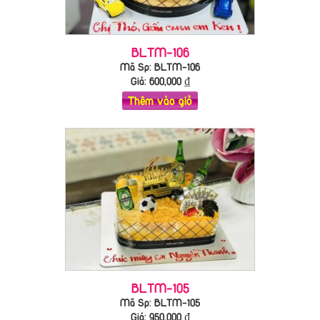
BLTM-106
Mã Sp: BLTM-106
Giá:
600,000
₫
Thêm vào giỏ
BLTM-105
Mã Sp: BLTM-105
Giá:
950,000
₫