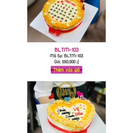
BLTM-103
Mã Sp: BLTM-103
Giá:
550,000
₫
Thêm vào giỏ