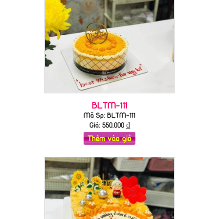
BLTM-111
Mã Sp: BLTM-111
Giá:
550,000
₫
Thêm vào giỏ