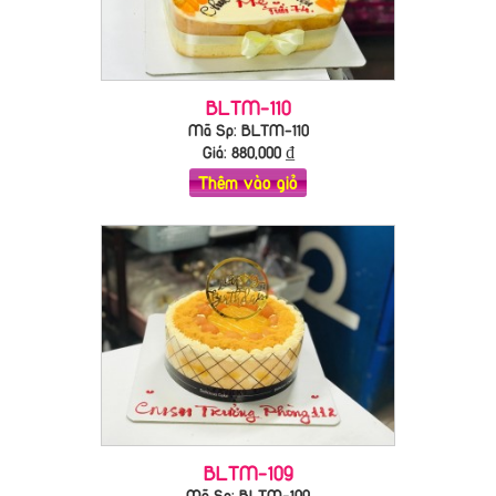
BLTM-110
Mã Sp: BLTM-110
Giá:
880,000
₫
Thêm vào giỏ
BLTM-109
Mã Sp: BLTM-109