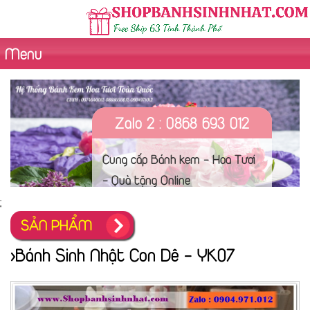
Menu
Zalo 2 : 0868 693 012
Cung cấp Bánh kem - Hoa Tươi
- Quà tặng Online
;
SẢN PHẨM
>Bánh Sinh Nhật Con Dê - YK07