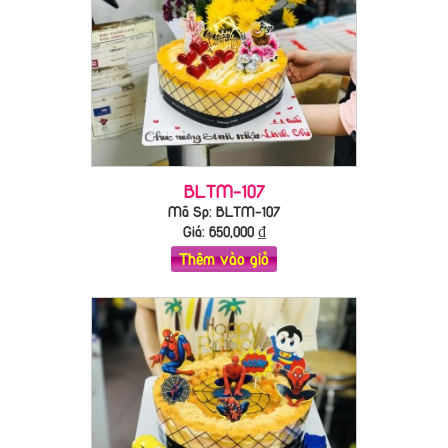
BLTM-107
Mã Sp: BLTM-107
Giá:
650,000
₫
Thêm vào giỏ