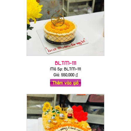
BLTM-111
Mã Sp: BLTM-111
Giá:
550,000
₫
Thêm vào giỏ