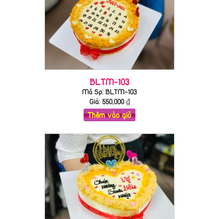
BLTM-103
Mã Sp: BLTM-103
Giá:
550,000
₫
Thêm vào giỏ