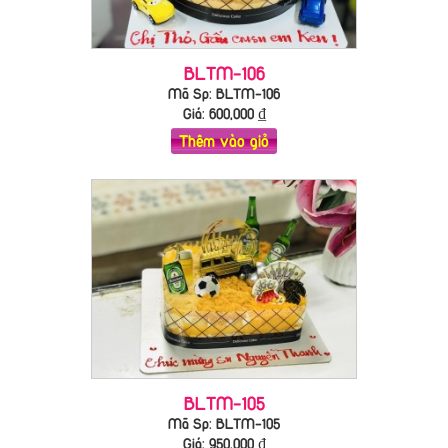
BLTM-106
Mã Sp: BLTM-106
Giá:
600,000
₫
Thêm vào giỏ
BLTM-105
Mã Sp: BLTM-105
Giá:
950,000
₫