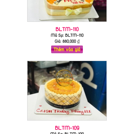
BLTM-110
Mã Sp: BLTM-110
Giá:
880,000
₫
Thêm vào giỏ
BLTM-109
Mã Sp: BLTM-109