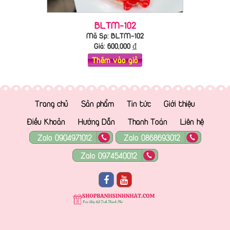
BLTM-102
Mã Sp: BLTM-102
Giá:
600,000
₫
Thêm vào giỏ
Trang chủ
Sản phẩm
Tin tức
Giới thiệu
Điều Khoản
Hướng Dẫn
Thanh Toán
Liên hệ
Zalo 0904971012
Zalo 0868693012
Zalo 0974540012