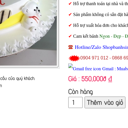
✔
Hỗ trợ thanh toán tại nhà và
✔
Sản phẩm không có sẳn đặt hàng
✔
Hỗ trợ xuất hóa đơn cho khác
Ngon - Đẹp - 
✔
Cam kết bánh
Hotline/Zalo Shopbanhsi
0904 971 012 - 0868 6
Gmail : Muab
Giá :
550,000đ
₫
cầu của quý khách.
n
Còn hàng
Thêm vào giỏ