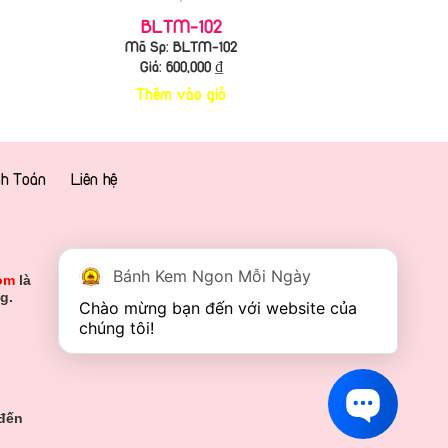
BLTM-102
Mã Sp: BLTM-102
Giá:
600,000
₫
Thêm vào giỏ
h Toán
Liên hệ
Bánh Kem Ngon Mỗi Ngày
om
là
g.
Chào mừng bạn đến với website của 
chúng tôi!
 đến