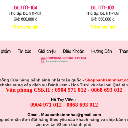
BLTM-104
BLTM-103
Mã Sp: BLTM-104
Mã Sp: BLTM-103
Giá:
600,000
₫
Giá:
550,000
₫
Thêm vào giỏ
Thêm vào giỏ
 phẩm
Tin tức
Giới thiệu
Điều Khoản
Hướng Dẫn
Than
hống Cửa hàng bánh sinh nhật toàn quốc -
Shopbanhsinhnhat.c
ebsite cung cấp dịch vụ Bánh kem - Hoa Tươi và các loại Quà tặn
Văn phòng CSKH : 0904 971 012 - 0868 693 012
Hỗ Trợ Viên :
0904 971 012 - 0868 693 012
Gmail: Muabanhsinhnhat@gmail.com
p có nhận đơn đặt hàng theo yêu cầu khách hàng và ship bánh
tận nơi tại 63 tỉnh thành phố.