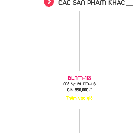
CÁC SẢN PHẨM KHÁC
BLTM-113
Mã Sp: BLTM-113
Giá:
650,000
₫
Thêm vào giỏ