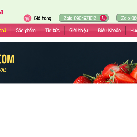
Giỏ hàng
Zalo 0904971012
Zalo 08
chủ
Sản phẩm
Tin tức
Giới thiệu
Điều Khoản
Hư