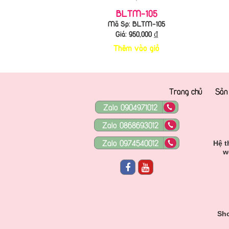
BLTM-105
Mã Sp: BLTM-105
Giá:
950,000
₫
Thêm vào giỏ
Trang chủ
Sản
Zalo 0904971012
Zalo 0868693012
Zalo 0974540012
Hệ t
w
Sho