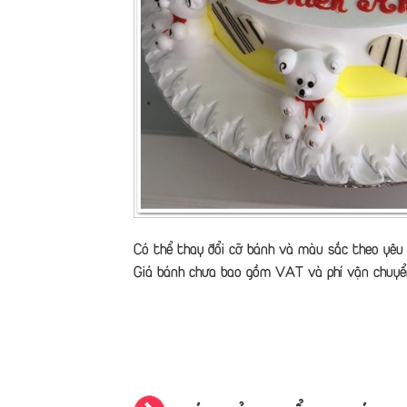
Có thể thay đổi cỡ bánh và màu sắc theo yêu 
Giá bánh chưa bao gồm VAT và phí vận chuyể