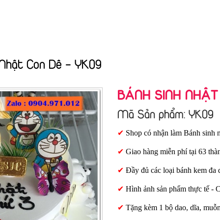
 Nhật Con Dê - YK09
BÁNH SINH NHẬT 
Mã Sản phẩm: YK09
✔
Shop có nhận làm Bánh sinh n
✔
Giao hàng miễn phí tại 63 thà
✔
Đầy đủ các loại bánh kem đa 
✔
Hình ảnh sản phẩm thực tế - 
✔
Tặng kèm 1 bộ dao, dĩa, muỗ