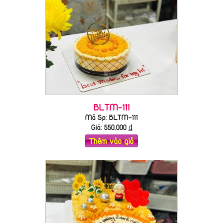
BLTM-111
Mã Sp: BLTM-111
Giá:
550,000
₫
Thêm vào giỏ