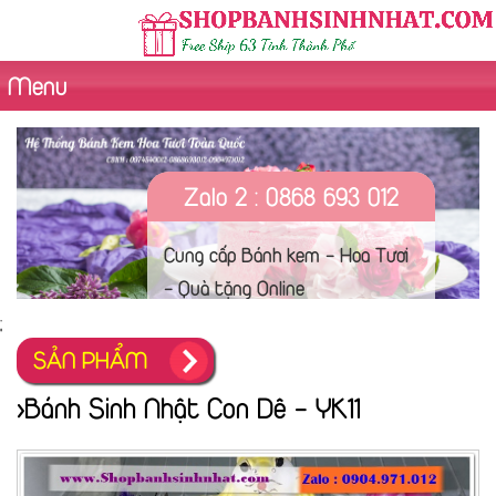
Menu
Zalo 2 : 0868 693 012
Cung cấp Bánh kem - Hoa Tươi
- Quà tặng Online
;
SẢN PHẨM
>Bánh Sinh Nhật Con Dê - YK11