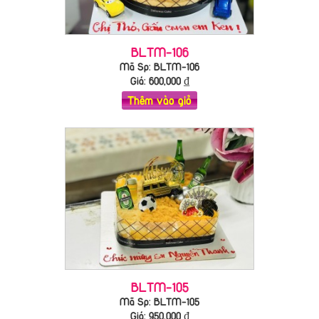
BLTM-106
Mã Sp: BLTM-106
Giá:
600,000
₫
Thêm vào giỏ
BLTM-105
Mã Sp: BLTM-105
Giá:
950,000
₫