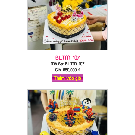
BLTM-107
Mã Sp: BLTM-107
Giá:
650,000
₫
Thêm vào giỏ