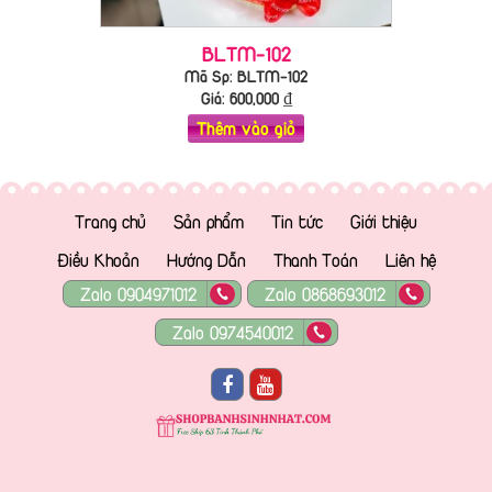
BLTM-102
Mã Sp: BLTM-102
Giá:
600,000
₫
Thêm vào giỏ
Trang chủ
Sản phẩm
Tin tức
Giới thiệu
Điều Khoản
Hướng Dẫn
Thanh Toán
Liên hệ
Zalo 0904971012
Zalo 0868693012
Zalo 0974540012