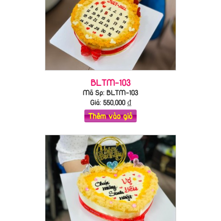
BLTM-103
Mã Sp: BLTM-103
Giá:
550,000
₫
Thêm vào giỏ