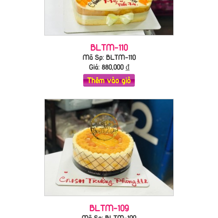
BLTM-110
Mã Sp: BLTM-110
Giá:
880,000
₫
Thêm vào giỏ
BLTM-109
Mã Sp: BLTM-109