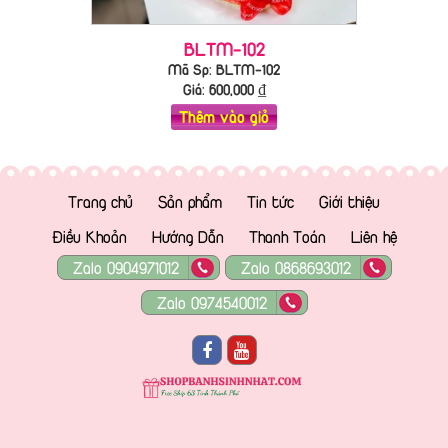
BLTM-102
Mã Sp: BLTM-102
Giá:
600,000
₫
Thêm vào giỏ
Trang chủ
Sản phẩm
Tin tức
Giới thiệu
Điều Khoản
Hướng Dẫn
Thanh Toán
Liên hệ
Zalo 0904971012
Zalo 0868693012
Zalo 0974540012