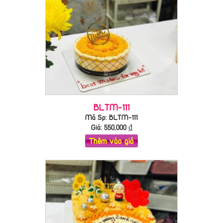
BLTM-111
Mã Sp: BLTM-111
Giá:
550,000
₫
Thêm vào giỏ