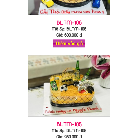
BLTM-106
Mã Sp: BLTM-106
Giá:
600,000
₫
Thêm vào giỏ
BLTM-105
Mã Sp: BLTM-105
Giá:
950,000
₫