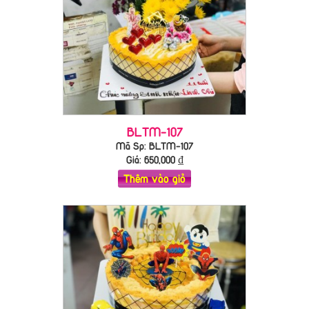
BLTM-107
Mã Sp: BLTM-107
Giá:
650,000
₫
Thêm vào giỏ