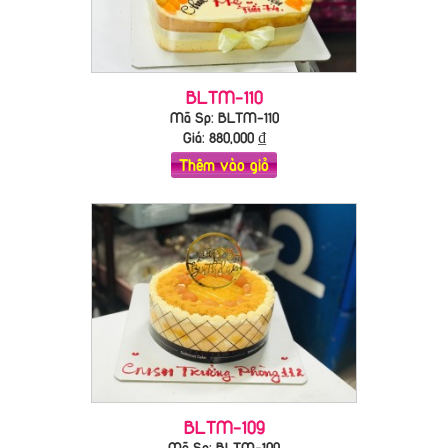
BLTM-110
Mã Sp: BLTM-110
Giá:
880,000
₫
Thêm vào giỏ
BLTM-109
Mã Sp: BLTM-109