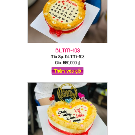
BLTM-103
Mã Sp: BLTM-103
Giá:
550,000
₫
Thêm vào giỏ