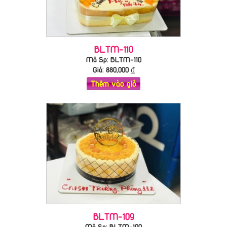
BLTM-110
Mã Sp: BLTM-110
Giá:
880,000
₫
Thêm vào giỏ
BLTM-109
Mã Sp: BLTM-109