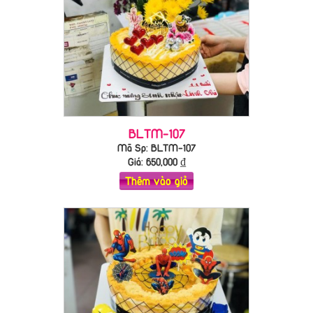
BLTM-107
Mã Sp: BLTM-107
Giá:
650,000
₫
Thêm vào giỏ