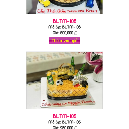
BLTM-106
Mã Sp: BLTM-106
Giá:
600,000
₫
Thêm vào giỏ
BLTM-105
Mã Sp: BLTM-105
Giá:
950,000
₫