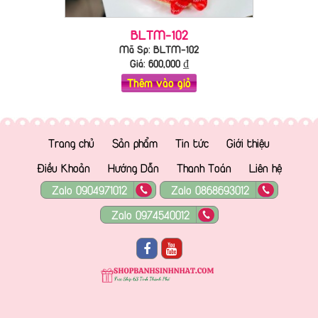
BLTM-102
Mã Sp: BLTM-102
Giá:
600,000
₫
Thêm vào giỏ
Trang chủ
Sản phẩm
Tin tức
Giới thiệu
Điều Khoản
Hướng Dẫn
Thanh Toán
Liên hệ
Zalo 0904971012
Zalo 0868693012
Zalo 0974540012