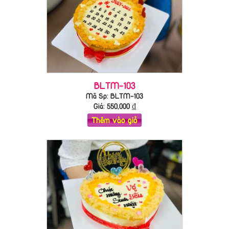
BLTM-103
Mã Sp: BLTM-103
Giá:
550,000
₫
Thêm vào giỏ