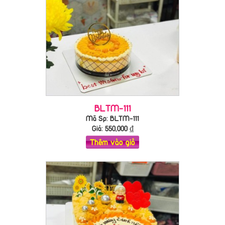
BLTM-111
Mã Sp: BLTM-111
Giá:
550,000
₫
Thêm vào giỏ