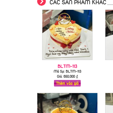
CÁC SẢN PHẨM KHÁC
BLTM-113
Mã Sp: BLTM-113
Giá:
650,000
₫
Thêm vào giỏ