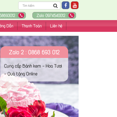
68693012
Zalo 0974540012
ớng Dẫn
Thanh Toán
Liên hệ
Zalo 2 : 0868 693 012
Cung cấp Bánh kem - Hoa Tươi
- Quà tặng Online