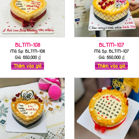
BLTM-108
BLTM-107
Mã Sp: BLTM-108
Mã Sp: BLTM-107
Giá:
650,000
₫
Giá:
650,000
₫
Thêm vào giỏ
Thêm vào giỏ