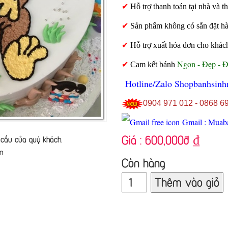
✔
Hỗ trợ thanh toán tại nhà và
✔
Sản phẩm không có sẳn đặt hàng
✔
Hỗ trợ xuất hóa đơn cho khác
Ngon - Đẹp - 
✔
Cam kết bánh
Hotline/Zalo Shopbanhsinh
0904 971 012 - 0868 6
Gmail : Muab
Giá :
600,000đ
₫
cầu của quý khách.
n
Còn hàng
Thêm vào giỏ