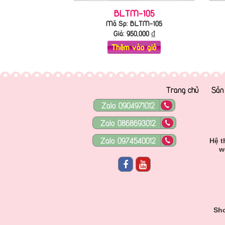
BLTM-105
Mã Sp: BLTM-105
Giá:
950,000
₫
Thêm vào giỏ
Trang chủ
Sản
Zalo 0904971012
Zalo 0868693012
Zalo 0974540012
Hệ t
w
Sho