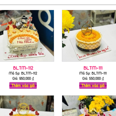
BLTM-112
BLTM-111
Mã Sp: BLTM-112
Mã Sp: BLTM-111
Giá:
950,000
₫
Giá:
550,000
₫
Thêm vào giỏ
Thêm vào giỏ