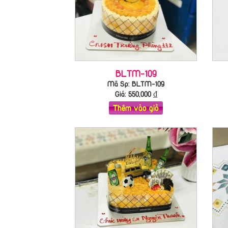
BLTM-109
Mã Sp: BLTM-109
Giá:
550,000
₫
Thêm vào giỏ