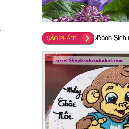
;
>Bánh Sinh 
SẢN PHẨM