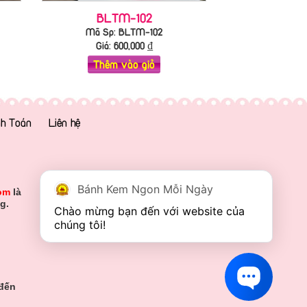
BLTM-102
Mã Sp: BLTM-102
Giá:
600,000
₫
Thêm vào giỏ
h Toán
Liên hệ
Bánh Kem Ngon Mỗi Ngày
om
là
g.
Chào mừng bạn đến với website của 
chúng tôi!
 đến