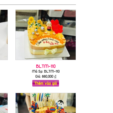
BLTM-110
Mã Sp: BLTM-110
Giá:
880,000
₫
Thêm vào giỏ