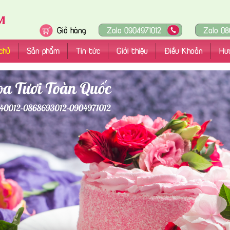
Giỏ hàng
Zalo 0904971012
Zalo 08
chủ
Sản phẩm
Tin tức
Giới thiệu
Điều Khoản
Hư