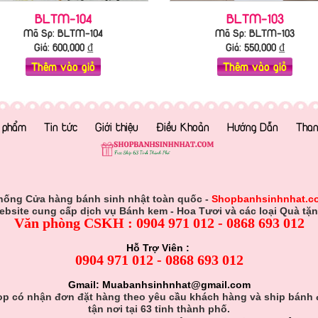
BLTM-104
BLTM-103
Mã Sp: BLTM-104
Mã Sp: BLTM-103
Giá:
600,000
₫
Giá:
550,000
₫
Thêm vào giỏ
Thêm vào giỏ
 phẩm
Tin tức
Giới thiệu
Điều Khoản
Hướng Dẫn
Than
hống Cửa hàng bánh sinh nhật toàn quốc -
Shopbanhsinhnhat.c
ebsite cung cấp dịch vụ Bánh kem - Hoa Tươi và các loại Quà tặn
Văn phòng CSKH : 0904 971 012 - 0868 693 012
Hỗ Trợ Viên :
0904 971 012 - 0868 693 012
Gmail: Muabanhsinhnhat@gmail.com
p có nhận đơn đặt hàng theo yêu cầu khách hàng và ship bánh
tận nơi tại 63 tỉnh thành phố.