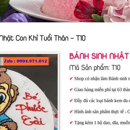
Nhật Con Khỉ Tuổi Thân - T10
BÁNH SINH NHẬT 
Mã Sản phẩm: T10
✔
Shop có nhận làm Bánh sinh n
✔
Giao hàng miễn phí tại 63 thà
✔
Đầy đủ các loại bánh kem đa 
✔
Hình ảnh sản phẩm thực tế - 
✔
Tặng kèm 1 bộ dao, dĩa, muỗ