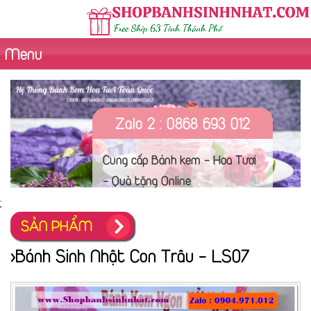
Menu
Zalo 2 : 0868 693 012
Cung cấp Bánh kem - Hoa Tươi
- Quà tặng Online
;
SẢN PHẨM
>Bánh Sinh Nhật Con Trâu - LS07