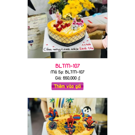
BLTM-107
Mã Sp: BLTM-107
Giá:
650,000
₫
Thêm vào giỏ