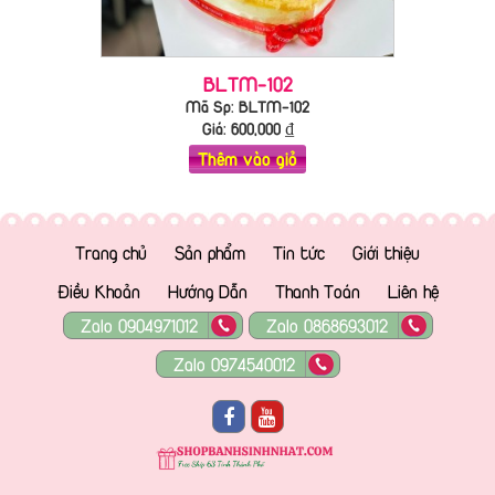
BLTM-102
Mã Sp: BLTM-102
Giá:
600,000
₫
Thêm vào giỏ
Trang chủ
Sản phẩm
Tin tức
Giới thiệu
Điều Khoản
Hướng Dẫn
Thanh Toán
Liên hệ
Zalo 0904971012
Zalo 0868693012
Zalo 0974540012