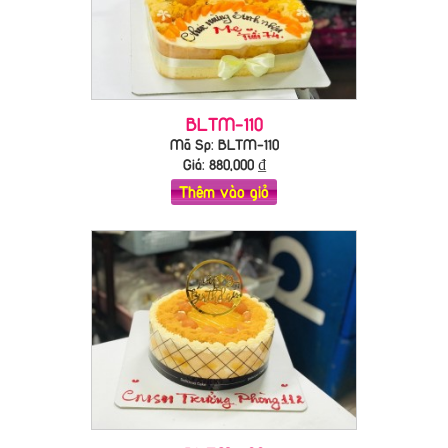
BLTM-110
Mã Sp: BLTM-110
Giá:
880,000
₫
Thêm vào giỏ