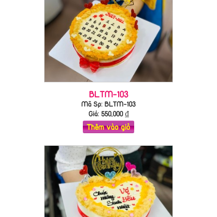
BLTM-103
Mã Sp: BLTM-103
Giá:
550,000
₫
Thêm vào giỏ