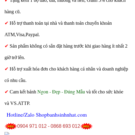
✔
Tặng kèm 1 bộ dao, dĩa, muỗng và nến, Giảm 5% cho khách
hàng cũ.
✔
Hỗ trợ thanh toán tại nhà và thanh toán chuyển khoản
ATM,Visa,Paypal.
✔
Sản phẩm không có sẳn đặt hàng trước khi giao hàng ít nhất 2
giờ trở lên.
✔
Hỗ trợ xuất hóa đơn cho khách hàng cá nhân và doanh nghiệp
có nhu cầu.
Ngon - Đẹp - Đúng Mẫu
✔
Cam kết bánh
và tốt cho sức khỏe
và VS.ATTP.
Hotline/Zalo Shopbanhsinhnhat.com
0904 971 012 - 0868 693 012