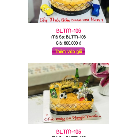
BLTM-106
Mã Sp: BLTM-106
Giá:
600,000
₫
Thêm vào giỏ
BLTM-105