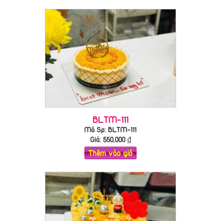
BLTM-111
Mã Sp: BLTM-111
Giá:
550,000
₫
Thêm vào giỏ