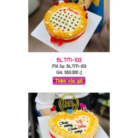
BLTM-103
Mã Sp: BLTM-103
Giá:
550,000
₫
Thêm vào giỏ