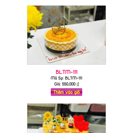
BLTM-111
Mã Sp: BLTM-111
Giá:
550,000
₫
Thêm vào giỏ