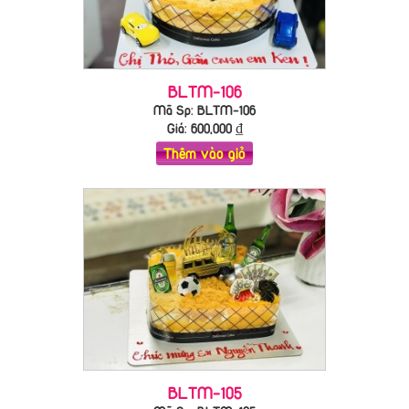
BLTM-106
Mã Sp: BLTM-106
Giá:
600,000
₫
Thêm vào giỏ
BLTM-105