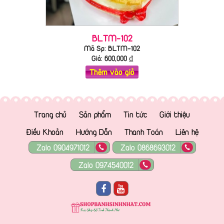
BLTM-102
Mã Sp: BLTM-102
Giá:
600,000
₫
Thêm vào giỏ
Trang chủ
Sản phẩm
Tin tức
Giới thiệu
Điều Khoản
Hướng Dẫn
Thanh Toán
Liên hệ
Zalo 0904971012
Zalo 0868693012
Zalo 0974540012