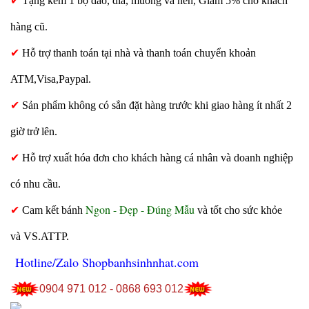
✔
Tặng kèm 1 bộ dao, dĩa, muỗng và nến, Giảm 5% cho khách
hàng cũ.
✔
Hỗ trợ thanh toán tại nhà và thanh toán chuyển khoản
ATM,Visa,Paypal.
✔
Sản phẩm không có sẳn đặt hàng trước khi giao hàng ít nhất 2
giờ trở lên.
✔
Hỗ trợ xuất hóa đơn cho khách hàng cá nhân và doanh nghiệp
có nhu cầu.
Ngon - Đẹp - Đúng Mẫu
✔
Cam kết bánh
và tốt cho sức khỏe
và VS.ATTP.
Hotline/Zalo Shopbanhsinhnhat.com
0904 971 012 - 0868 693 012