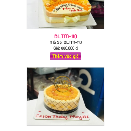
BLTM-110
Mã Sp: BLTM-110
Giá:
880,000
₫
Thêm vào giỏ