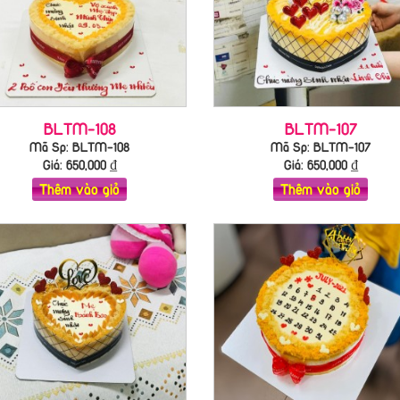
BLTM-108
BLTM-107
Mã Sp: BLTM-108
Mã Sp: BLTM-107
Giá:
650,000
₫
Giá:
650,000
₫
Thêm vào giỏ
Thêm vào giỏ