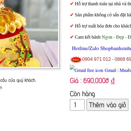
✔
Hỗ trợ thanh toán tại nhà và
✔
Sản phẩm không có sẳn đặt hàng
✔
Hỗ trợ xuất hóa đơn cho khác
Ngon - Đẹp - 
✔
Cam kết bánh
Hotline/Zalo Shopbanhsinh
0904 971 012 - 0868 6
Gmail : Muab
Giá :
690,000đ
₫
cầu của quý khách.
n
Còn hàng
Thêm vào giỏ