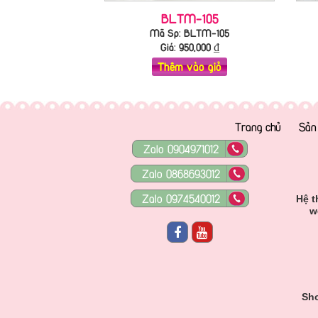
BLTM-105
Mã Sp: BLTM-105
Giá:
950,000
₫
Thêm vào giỏ
Trang chủ
Sản
Zalo 0904971012
Zalo 0868693012
Zalo 0974540012
Hệ t
w
Sho