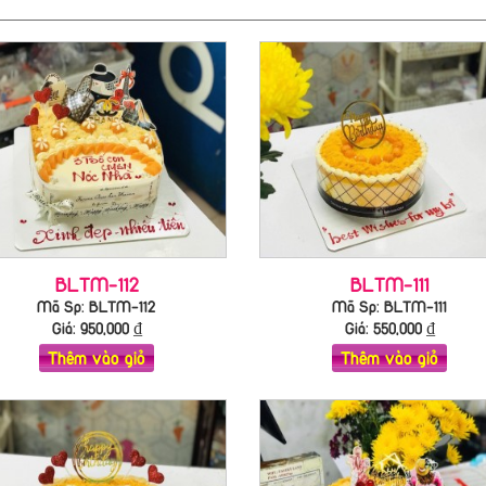
BLTM-112
BLTM-111
Mã Sp: BLTM-112
Mã Sp: BLTM-111
Giá:
950,000
₫
Giá:
550,000
₫
Thêm vào giỏ
Thêm vào giỏ