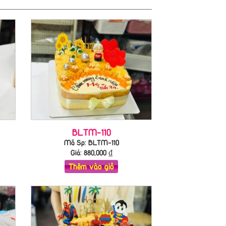
BLTM-110
Mã Sp: BLTM-110
Giá:
880,000
₫
Thêm vào giỏ