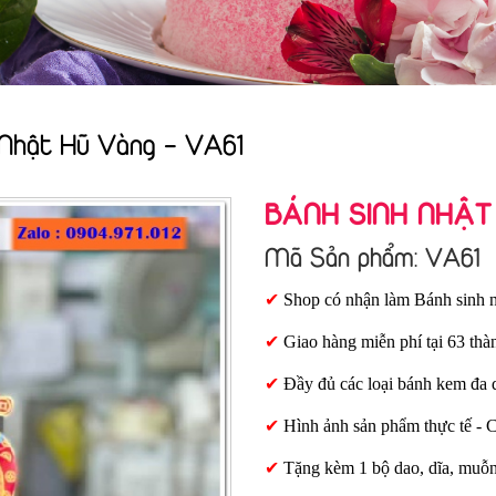
 Nhật Hũ Vàng - VA61
BÁNH SINH NHẬT
Mã Sản phẩm: VA61
✔
Shop có nhận làm Bánh sinh n
✔
Giao hàng miễn phí tại 63 thà
✔
Đầy đủ các loại bánh kem đa 
✔
Hình ảnh sản phẩm thực tế - 
✔
Tặng kèm 1 bộ dao, dĩa, muỗ