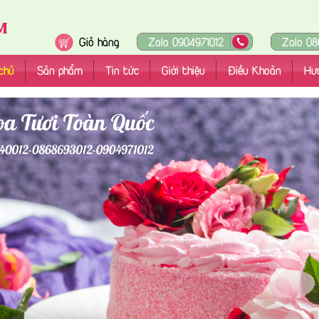
Giỏ hàng
Zalo 0904971012
Zalo 08
chủ
Sản phẩm
Tin tức
Giới thiệu
Điều Khoản
Hư