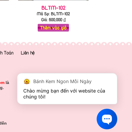
BLTM-102
Mã Sp: BLTM-102
Giá:
600,000
₫
Thêm vào giỏ
h Toán
Liên hệ
Bánh Kem Ngon Mỗi Ngày
om
là
g.
Chào mừng bạn đến với website của 
chúng tôi!
 đến