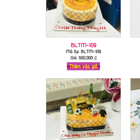
BLTM-109
Mã Sp: BLTM-109
Giá:
550,000
₫
Thêm vào giỏ