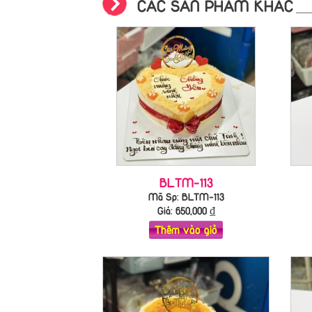
CÁC SẢN PHẨM KHÁC
BLTM-113
Mã Sp: BLTM-113
Giá:
650,000
₫
Thêm vào giỏ