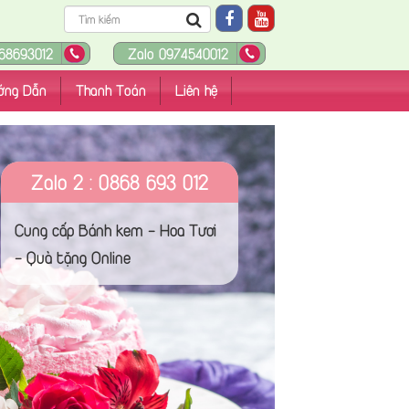
68693012
Zalo 0974540012
ớng Dẫn
Thanh Toán
Liên hệ
Zalo 2 : 0868 693 012
Cung cấp Bánh kem - Hoa Tươi
- Quà tặng Online