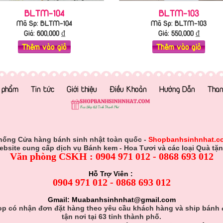
BLTM-104
BLTM-103
Mã Sp: BLTM-104
Mã Sp: BLTM-103
Giá:
600,000
₫
Giá:
550,000
₫
Thêm vào giỏ
Thêm vào giỏ
 phẩm
Tin tức
Giới thiệu
Điều Khoản
Hướng Dẫn
Than
hống Cửa hàng bánh sinh nhật toàn quốc -
Shopbanhsinhnhat.c
ebsite cung cấp dịch vụ Bánh kem - Hoa Tươi và các loại Quà tặn
Văn phòng CSKH : 0904 971 012 - 0868 693 012
Hỗ Trợ Viên :
0904 971 012 - 0868 693 012
Gmail: Muabanhsinhnhat@gmail.com
p có nhận đơn đặt hàng theo yêu cầu khách hàng và ship bánh
tận nơi tại 63 tỉnh thành phố.