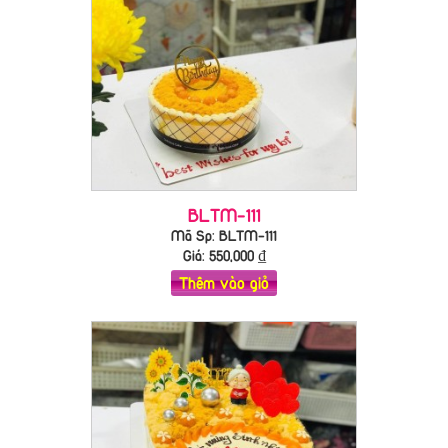
BLTM-111
Mã Sp: BLTM-111
Giá:
550,000
₫
Thêm vào giỏ