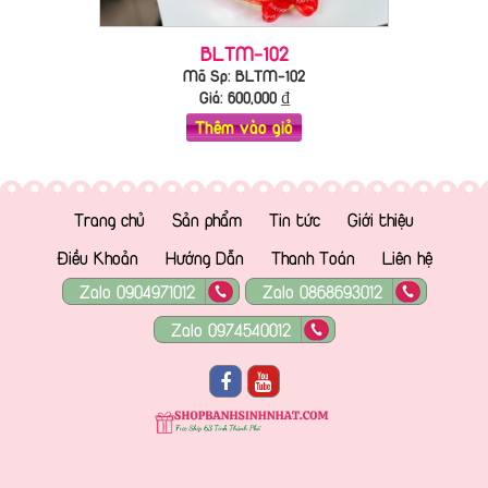
BLTM-102
Mã Sp: BLTM-102
Giá:
600,000
₫
Thêm vào giỏ
Trang chủ
Sản phẩm
Tin tức
Giới thiệu
Điều Khoản
Hướng Dẫn
Thanh Toán
Liên hệ
Zalo 0904971012
Zalo 0868693012
Zalo 0974540012