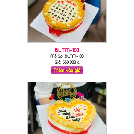
BLTM-103
Mã Sp: BLTM-103
Giá:
550,000
₫
Thêm vào giỏ