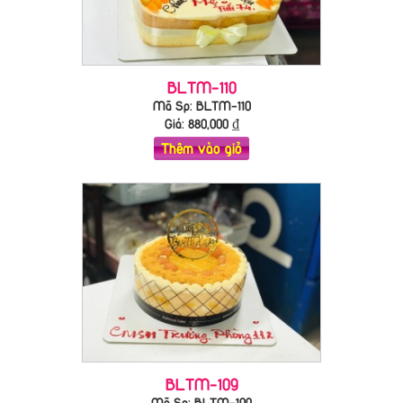
BLTM-110
Mã Sp: BLTM-110
Giá:
880,000
₫
Thêm vào giỏ
BLTM-109
Mã Sp: BLTM-109