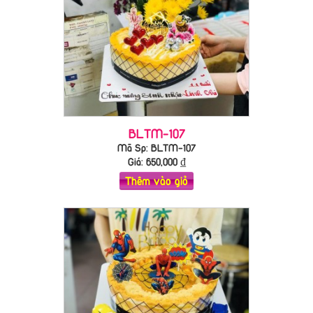
BLTM-107
Mã Sp: BLTM-107
Giá:
650,000
₫
Thêm vào giỏ