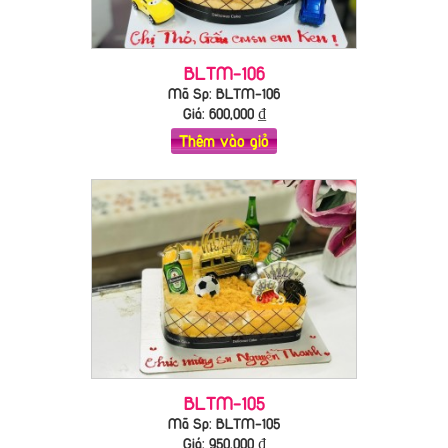
BLTM-106
Mã Sp: BLTM-106
Giá:
600,000
₫
Thêm vào giỏ
BLTM-105
Mã Sp: BLTM-105
Giá:
950,000
₫