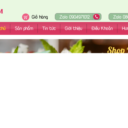
Giỏ hàng
Zalo 0904971012
Zalo 08
chủ
Sản phẩm
Tin tức
Giới thiệu
Điều Khoản
Hư