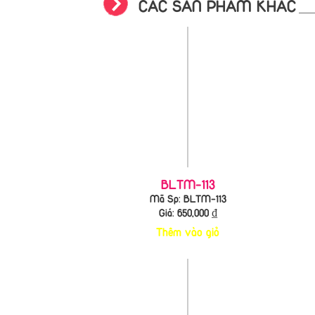
CÁC SẢN PHẨM KHÁC
BLTM-113
Mã Sp: BLTM-113
Giá:
650,000
₫
Thêm vào giỏ