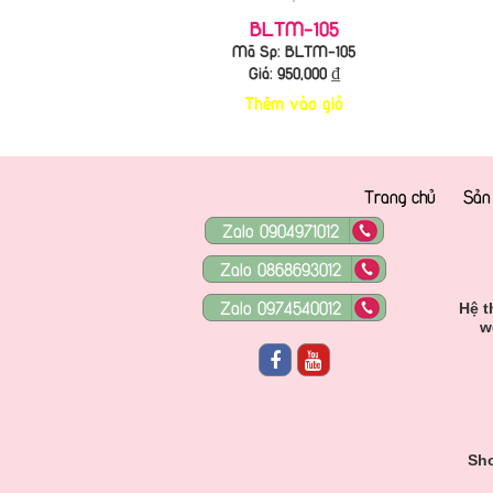
BLTM-105
Mã Sp: BLTM-105
Giá:
950,000
₫
Thêm vào giỏ
Trang chủ
Sản
Zalo 0904971012
Zalo 0868693012
Zalo 0974540012
Hệ t
w
Sho