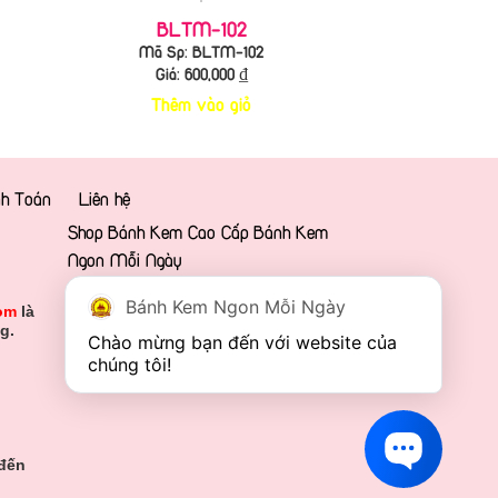
BLTM-102
Mã Sp: BLTM-102
Giá:
600,000
₫
Thêm vào giỏ
h Toán
Liên hệ
Shop Bánh Kem Cao Cấp Bánh Kem
Ngon Mỗi Ngày
Bánh Kem Ngon Mỗi Ngày
om
là
g.
Chào mừng bạn đến với website của 
chúng tôi!
 đến