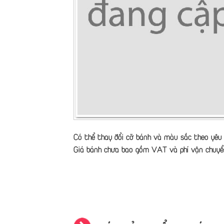
Có thể thay đổi cỡ bánh và màu sắc theo yêu 
Giá bánh chưa bao gồm VAT và phí vận chuyể