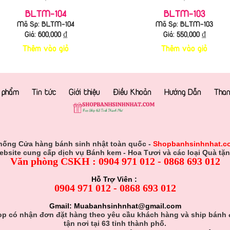
BLTM-104
BLTM-103
Mã Sp: BLTM-104
Mã Sp: BLTM-103
Giá:
600,000
₫
Giá:
550,000
₫
Thêm vào giỏ
Thêm vào giỏ
 phẩm
Tin tức
Giới thiệu
Điều Khoản
Hướng Dẫn
Than
hống Cửa hàng bánh sinh nhật toàn quốc -
Shopbanhsinhnhat.c
ebsite cung cấp dịch vụ Bánh kem - Hoa Tươi và các loại Quà tặn
Văn phòng CSKH : 0904 971 012 - 0868 693 012
Hỗ Trợ Viên :
0904 971 012 - 0868 693 012
Gmail: Muabanhsinhnhat@gmail.com
p có nhận đơn đặt hàng theo yêu cầu khách hàng và ship bánh
tận nơi tại 63 tỉnh thành phố.