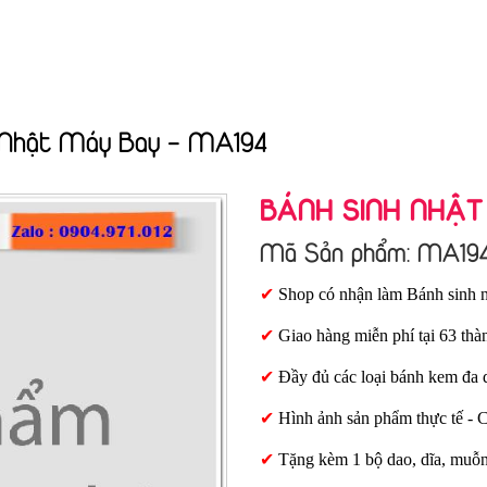
 Nhật Máy Bay - MA194
BÁNH SINH NHẬT
Mã Sản phẩm: MA19
✔
Shop có nhận làm Bánh sinh n
✔
Giao hàng miễn phí tại 63 thà
✔
Đầy đủ các loại bánh kem đa 
✔
Hình ảnh sản phẩm thực tế - 
✔
Tặng kèm 1 bộ dao, dĩa, muỗ