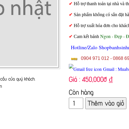
✔
Hỗ trợ thanh toán tại nhà và
✔
Sản phẩm không có sẳn đặt hàng
✔
Hỗ trợ xuất hóa đơn cho khác
Ngon - Đẹp - 
✔
Cam kết bánh
Hotline/Zalo Shopbanhsinh
0904 971 012 - 0868 6
Gmail : Muab
Giá :
450,000đ
₫
cầu của quý khách.
n
Còn hàng
Thêm vào giỏ