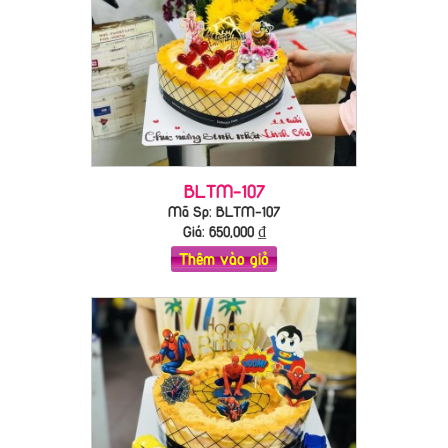
BLTM-107
Mã Sp: BLTM-107
Giá:
650,000
₫
Thêm vào giỏ