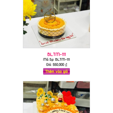
BLTM-111
Mã Sp: BLTM-111
Giá:
550,000
₫
Thêm vào giỏ