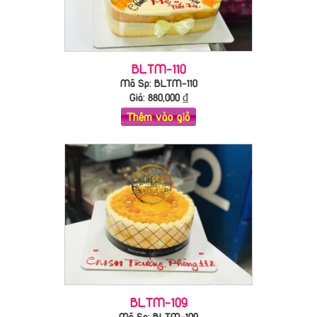
BLTM-110
Mã Sp: BLTM-110
Giá:
880,000
₫
Thêm vào giỏ
BLTM-109
Mã Sp: BLTM-109