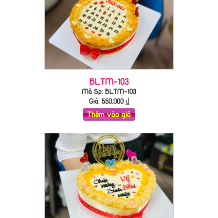
BLTM-103
Mã Sp: BLTM-103
Giá:
550,000
₫
Thêm vào giỏ