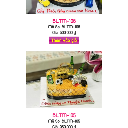
BLTM-106
Mã Sp: BLTM-106
Giá:
600,000
₫
Thêm vào giỏ
BLTM-105
Mã Sp: BLTM-105
Giá:
950,000
₫