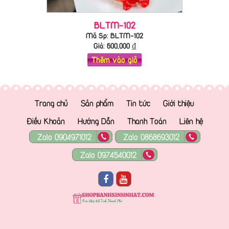
BLTM-102
Mã Sp: BLTM-102
Giá:
600,000
₫
Thêm vào giỏ
Trang chủ
Sản phẩm
Tin tức
Giới thiệu
Điều Khoản
Hướng Dẫn
Thanh Toán
Liên hệ
Zalo 0904971012
Zalo 0868693012
Zalo 0974540012