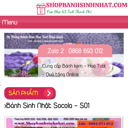
Menu
Zalo 2 : 0868 693 012
Cung cấp Bánh kem - Hoa Tươi
- Quà tặng Online
;
SẢN PHẨM
>Bánh Sinh Nhật Socola - S01