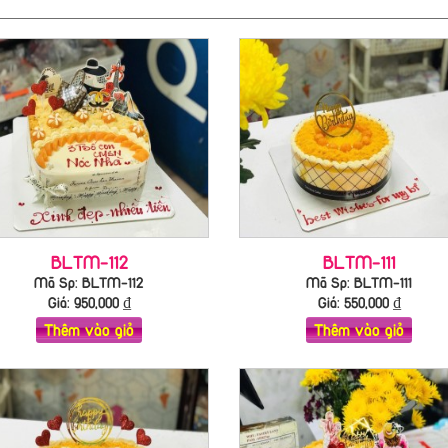
BLTM-112
BLTM-111
Mã Sp: BLTM-112
Mã Sp: BLTM-111
Giá:
950,000
₫
Giá:
550,000
₫
Thêm vào giỏ
Thêm vào giỏ