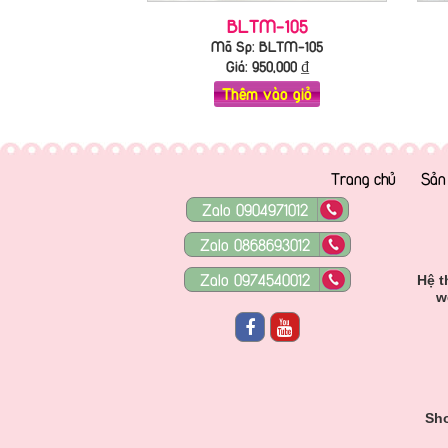
BLTM-105
Mã Sp: BLTM-105
Giá:
950,000
₫
Thêm vào giỏ
Trang chủ
Sản
Zalo 0904971012
Zalo 0868693012
Zalo 0974540012
Hệ t
w
Sho