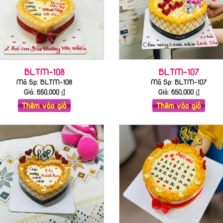
BLTM-108
BLTM-107
Mã Sp: BLTM-108
Mã Sp: BLTM-107
Giá:
650,000
₫
Giá:
650,000
₫
Thêm vào giỏ
Thêm vào giỏ