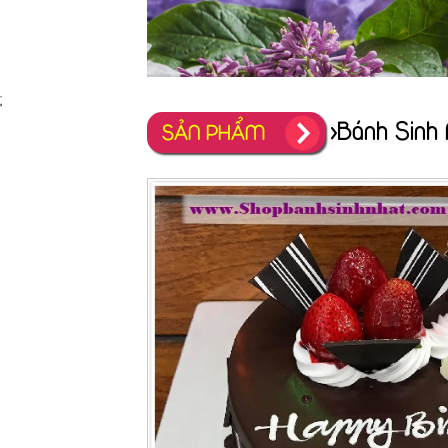
;
>Bánh Sinh 
SẢN PHẨM