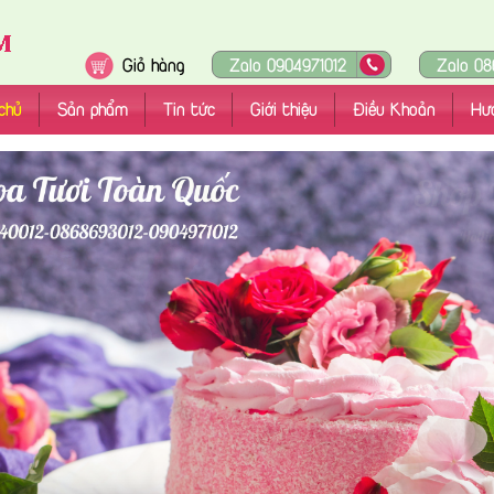
Giỏ hàng
Zalo 0904971012
Zalo 08
chủ
Sản phẩm
Tin tức
Giới thiệu
Điều Khoản
Hư