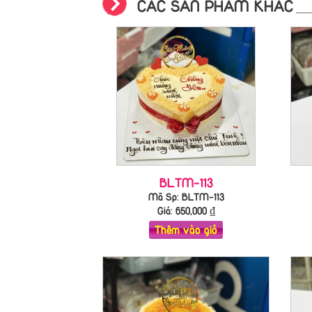
CÁC SẢN PHẨM KHÁC
BLTM-113
Mã Sp: BLTM-113
Giá:
650,000
₫
Thêm vào giỏ