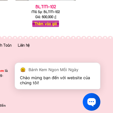
BLTM-102
Mã Sp: BLTM-102
Giá:
600,000
₫
Thêm vào giỏ
h Toán
Liên hệ
Bánh Kem Ngon Mỗi Ngày
om
là
g.
Chào mừng bạn đến với website của 
chúng tôi!
 đến