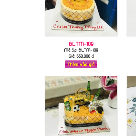
BLTM-109
Mã Sp: BLTM-109
Giá:
550,000
₫
Thêm vào giỏ