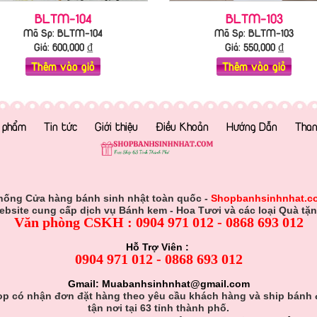
BLTM-104
BLTM-103
Mã Sp: BLTM-104
Mã Sp: BLTM-103
Giá:
600,000
₫
Giá:
550,000
₫
Thêm vào giỏ
Thêm vào giỏ
 phẩm
Tin tức
Giới thiệu
Điều Khoản
Hướng Dẫn
Than
hống Cửa hàng bánh sinh nhật toàn quốc -
Shopbanhsinhnhat.c
ebsite cung cấp dịch vụ Bánh kem - Hoa Tươi và các loại Quà tặn
Văn phòng CSKH : 0904 971 012 - 0868 693 012
Hỗ Trợ Viên :
0904 971 012 - 0868 693 012
Gmail: Muabanhsinhnhat@gmail.com
p có nhận đơn đặt hàng theo yêu cầu khách hàng và ship bánh
tận nơi tại 63 tỉnh thành phố.