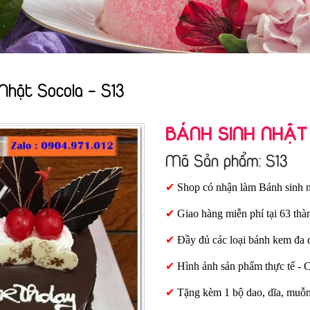
Nhật Socola - S13
BÁNH SINH NHẬT
Mã Sản phẩm: S13
✔
Shop có nhận làm Bánh sinh n
✔
Giao hàng miễn phí tại 63 thà
✔
Đầy đủ các loại bánh kem đa 
✔
Hình ảnh sản phẩm thực tế - 
✔
Tặng kèm 1 bộ dao, dĩa, muỗ