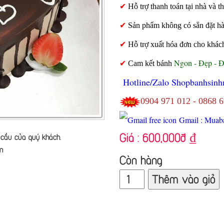
✔
Hỗ trợ thanh toán tại nhà và
✔
Sản phẩm không có sẳn đặt hàng
✔
Hỗ trợ xuất hóa đơn cho khác
Ngon - Đẹp - 
✔
Cam kết bánh
Hotline/Zalo Shopbanhsinh
0904 971 012 - 0868 
Gmail : Muab
Giá :
600,000đ
₫
cầu của quý khách.
n
Còn hàng
Thêm vào giỏ