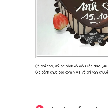
Có thể thay đổi cỡ bánh và màu sắc theo yêu 
Giá bánh chưa bao gồm VAT và phí vận chuyể