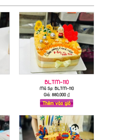
BLTM-110
Mã Sp: BLTM-110
Giá:
880,000
₫
Thêm vào giỏ