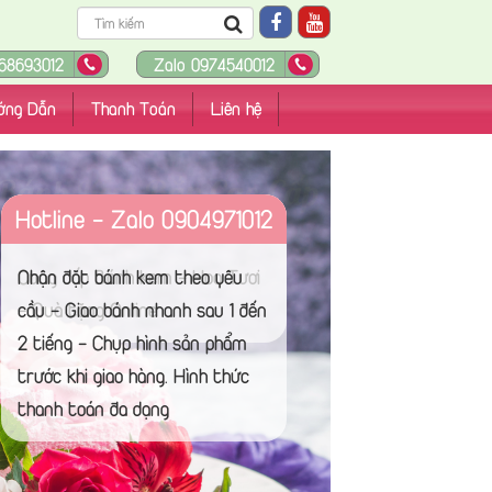
68693012
Zalo 0974540012
ớng Dẫn
Thanh Toán
Liên hệ
Hotline - Zalo 0904971012
Nhận đặt bánh kem theo yêu
cầu - Giao bánh nhanh sau 1 đến
2 tiếng - Chụp hình sản phẩm
trước khi giao hàng. Hình thức
thanh toán đa dạng