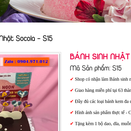
Nhật Socola - S15
BÁNH SINH NHẬT
Mã Sản phẩm: S15
✔
Shop có nhận làm Bánh sinh n
✔
Giao hàng miễn phí tại 63 thà
✔
Đầy đủ các loại bánh kem đa 
✔
Hình ảnh sản phẩm thực tế - 
✔
Tặng kèm 1 bộ dao, dĩa, muỗ