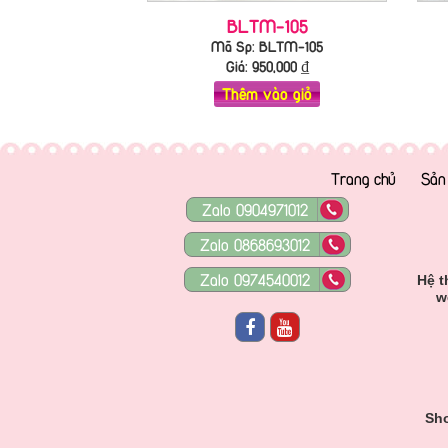
BLTM-105
Mã Sp: BLTM-105
Giá:
950,000
₫
Thêm vào giỏ
Trang chủ
Sản
Zalo 0904971012
Zalo 0868693012
Zalo 0974540012
Hệ t
w
Sho