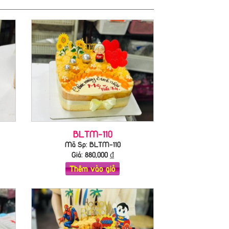
BLTM-110
Mã Sp: BLTM-110
Giá:
880,000
₫
Thêm vào giỏ