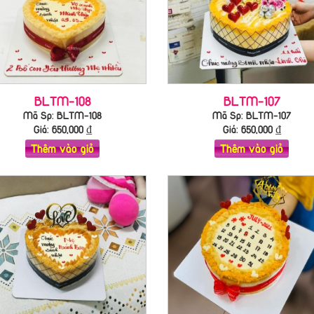
BLTM-108
BLTM-107
Mã Sp: BLTM-108
Mã Sp: BLTM-107
Giá:
650,000
₫
Giá:
650,000
₫
Thêm vào giỏ
Thêm vào giỏ