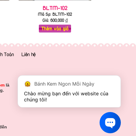
BLTM-102
Mã Sp: BLTM-102
Giá:
600,000
₫
Thêm vào giỏ
h Toán
Liên hệ
Bánh Kem Ngon Mỗi Ngày
om
là
g.
Chào mừng bạn đến với website của 
chúng tôi!
 đến