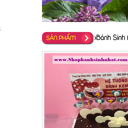
;
>Bánh Sinh 
SẢN PHẨM