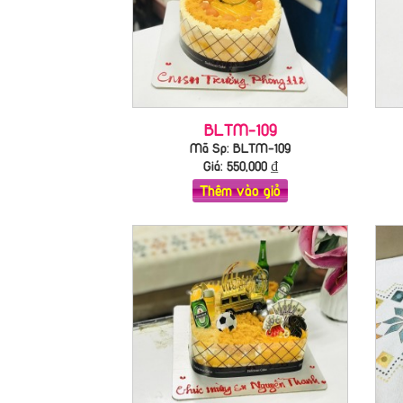
BLTM-109
Mã Sp: BLTM-109
Giá:
550,000
₫
Thêm vào giỏ