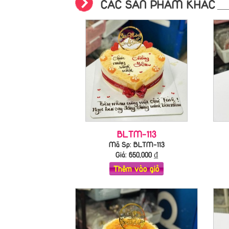
CÁC SẢN PHẨM KHÁC
BLTM-113
Mã Sp: BLTM-113
Giá:
650,000
₫
Thêm vào giỏ