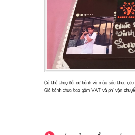
Có thể thay đổi cỡ bánh và màu sắc theo yêu 
Giá bánh chưa bao gồm VAT và phí vận chuyể