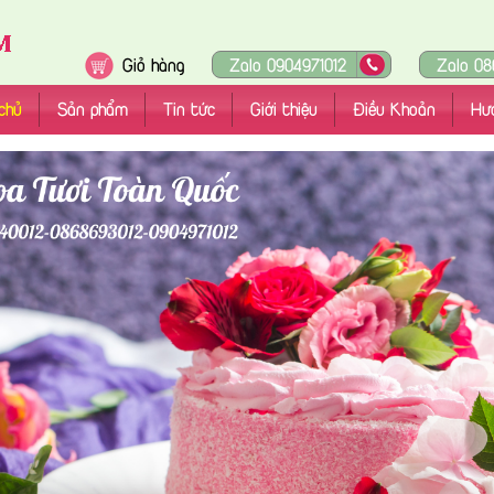
Giỏ hàng
Zalo 0904971012
Zalo 08
chủ
Sản phẩm
Tin tức
Giới thiệu
Điều Khoản
Hư