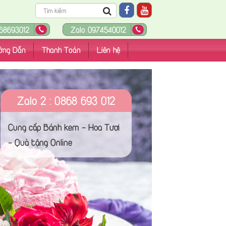
68693012
Zalo 0974540012
ớng Dẫn
Thanh Toán
Liên hệ
Zalo 2 : 0868 693 012
Cung cấp Bánh kem - Hoa Tươi
- Quà tặng Online