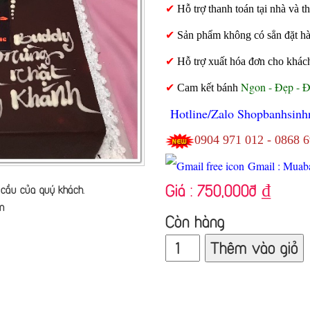
✔
Hỗ trợ thanh toán tại nhà và
✔
Sản phẩm không có sẳn đặt hàng
✔
Hỗ trợ xuất hóa đơn cho khác
Ngon - Đẹp - 
✔
Cam kết bánh
Hotline/Zalo Shopbanhsinh
0904 971 012 - 0868 
Gmail : Muab
Giá :
750,000đ
₫
cầu của quý khách.
n
Còn hàng
Thêm vào giỏ