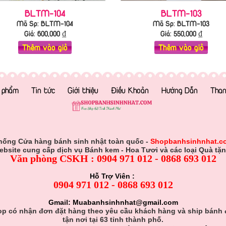
BLTM-104
BLTM-103
Mã Sp: BLTM-104
Mã Sp: BLTM-103
Giá:
600,000
₫
Giá:
550,000
₫
Thêm vào giỏ
Thêm vào giỏ
 phẩm
Tin tức
Giới thiệu
Điều Khoản
Hướng Dẫn
Than
hống Cửa hàng bánh sinh nhật toàn quốc -
Shopbanhsinhnhat.c
ebsite cung cấp dịch vụ Bánh kem - Hoa Tươi và các loại Quà tặn
Văn phòng CSKH : 0904 971 012 - 0868 693 012
Hỗ Trợ Viên :
0904 971 012 - 0868 693 012
Gmail: Muabanhsinhnhat@gmail.com
p có nhận đơn đặt hàng theo yêu cầu khách hàng và ship bánh
tận nơi tại 63 tỉnh thành phố.