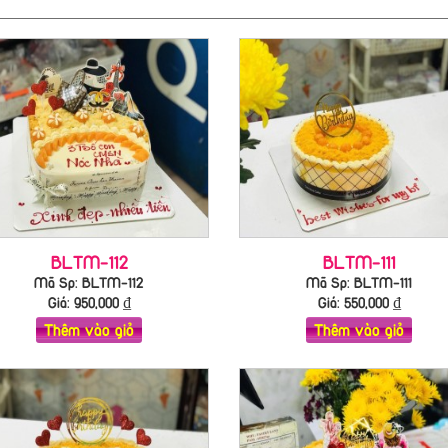
BLTM-112
BLTM-111
Mã Sp: BLTM-112
Mã Sp: BLTM-111
Giá:
950,000
₫
Giá:
550,000
₫
Thêm vào giỏ
Thêm vào giỏ