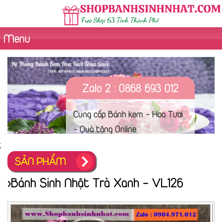
Menu
Zalo 2 : 0868 693 012
Cung cấp Bánh kem - Hoa Tươi
- Quà tặng Online
;
SẢN PHẨM
>Bánh Sinh Nhật Trà Xanh - VL126