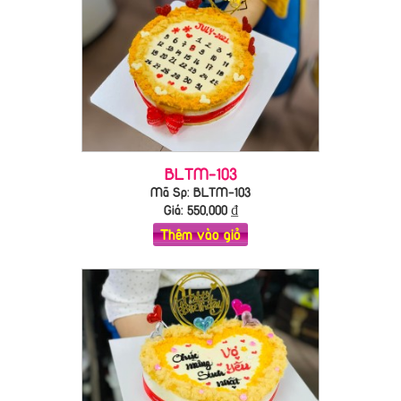
BLTM-103
Mã Sp: BLTM-103
Giá:
550,000
₫
Thêm vào giỏ