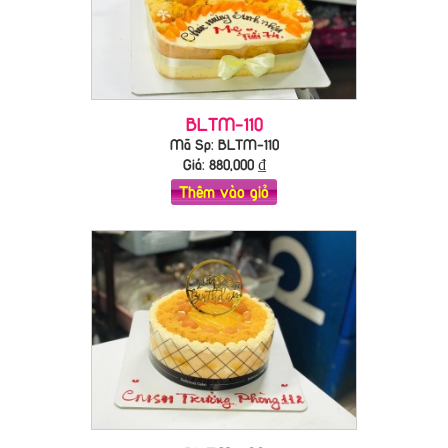
BLTM-110
Mã Sp: BLTM-110
Giá:
880,000
₫
Thêm vào giỏ