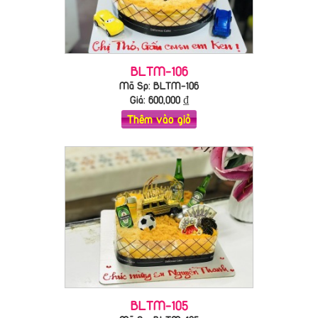
BLTM-106
Mã Sp: BLTM-106
Giá:
600,000
₫
Thêm vào giỏ
BLTM-105