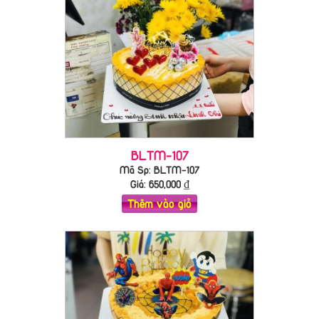
BLTM-107
Mã Sp: BLTM-107
Giá:
650,000
₫
Thêm vào giỏ