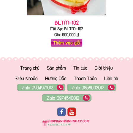
BLTM-102
Mã Sp: BLTM-102
Giá:
600,000
₫
Thêm vào giỏ
Trang chủ
Sản phẩm
Tin tức
Giới thiệu
Điều Khoản
Hướng Dẫn
Thanh Toán
Liên hệ
Zalo 0904971012
Zalo 0868693012
Zalo 0974540012