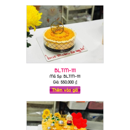
BLTM-111
Mã Sp: BLTM-111
Giá:
550,000
₫
Thêm vào giỏ