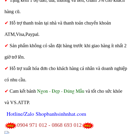
✔
Tặng kèm 1 bộ dao, dĩa, muỗng và nến, Giảm 5% cho khách
hàng cũ.
✔
Hỗ trợ thanh toán tại nhà và thanh toán chuyển khoản
ATM,Visa,Paypal.
✔
Sản phẩm không có sẳn đặt hàng trước khi giao hàng ít nhất 2
giờ trở lên.
✔
Hỗ trợ xuất hóa đơn cho khách hàng cá nhân và doanh nghiệp
có nhu cầu.
Ngon - Đẹp - Đúng Mẫu
✔
Cam kết bánh
và tốt cho sức khỏe
và VS.ATTP.
Hotline/Zalo Shopbanhsinhnhat.com
0904 971 012 - 0868 693 012