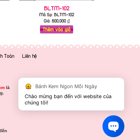
BLTM-102
Mã Sp: BLTM-102
Giá:
600,000
₫
Thêm vào giỏ
h Toán
Liên hệ
Bánh Kem Ngon Mỗi Ngày
om
là
g.
Chào mừng bạn đến với website của 
chúng tôi!
 đến