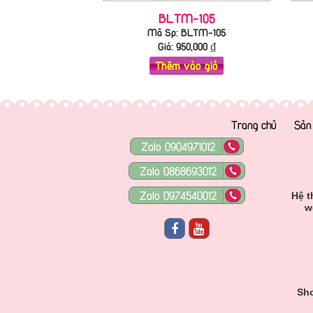
BLTM-105
Mã Sp: BLTM-105
Giá:
950,000
₫
Thêm vào giỏ
Trang chủ
Sản
Zalo 0904971012
Zalo 0868693012
Zalo 0974540012
Hệ t
w
Sho