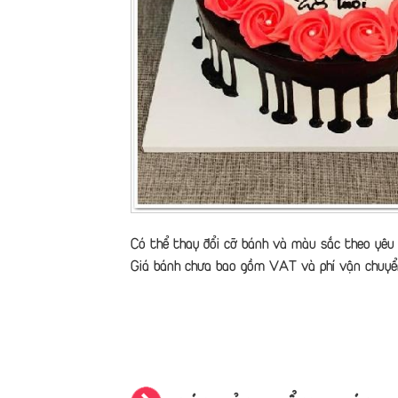
Có thể thay đổi cỡ bánh và màu sắc theo yêu 
Giá bánh chưa bao gồm VAT và phí vận chuyể