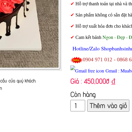
✔
Hỗ trợ thanh toán tại nhà và
✔
Sản phẩm không có sẳn đặt hàng
✔
Hỗ trợ xuất hóa đơn cho khác
Ngon - Đẹp - 
✔
Cam kết bánh
Hotline/Zalo Shopbanhsinh
0904 971 012 - 0868 
Gmail : Muab
Giá :
450,000đ
₫
cầu của quý khách.
n
Còn hàng
Thêm vào giỏ