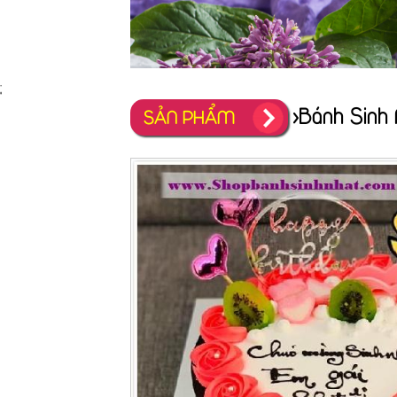
;
>Bánh Sinh
SẢN PHẨM