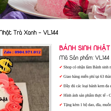
 Nhật Trà Xanh - VL144
BÁNH SINH NHẬT
Mã Sản phẩm: VL144
✔
Shop có nhận làm Bánh sinh n
✔
Giao hàng miễn phí tại 63 thà
✔
Đầy đủ các loại bánh kem đa 
✔
Hình ảnh sản phẩm thực tế - 
✔
Tặng kèm 1 bộ dao, dĩa, muỗ