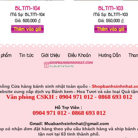
BLTM-104
BLTM-103
Mã Sp: BLTM-104
Mã Sp: BLTM-103
Giá:
600,000
₫
Giá:
550,000
₫
Thêm vào giỏ
Thêm vào giỏ
 phẩm
Tin tức
Giới thiệu
Điều Khoản
Hướng Dẫn
Than
hống Cửa hàng bánh sinh nhật toàn quốc -
Shopbanhsinhnhat.c
ebsite cung cấp dịch vụ Bánh kem - Hoa Tươi và các loại Quà tặn
Văn phòng CSKH : 0904 971 012 - 0868 693 012
Hỗ Trợ Viên :
0904 971 012 - 0868 693 012
Gmail: Muabanhsinhnhat@gmail.com
p có nhận đơn đặt hàng theo yêu cầu khách hàng và ship bánh
tận nơi tại 63 tỉnh thành phố.