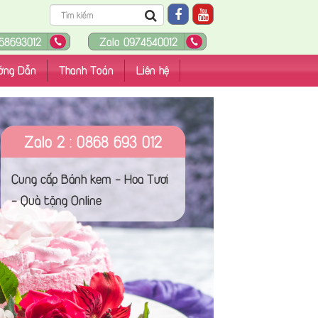
68693012
Zalo 0974540012
ớng Dẫn
Thanh Toán
Liên hệ
Zalo 2 : 0868 693 012
Cung cấp Bánh kem - Hoa Tươi
- Quà tặng Online