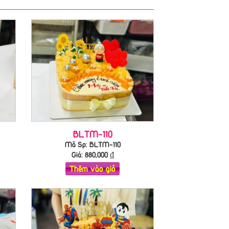
BLTM-110
Mã Sp: BLTM-110
Giá:
880,000
₫
Thêm vào giỏ