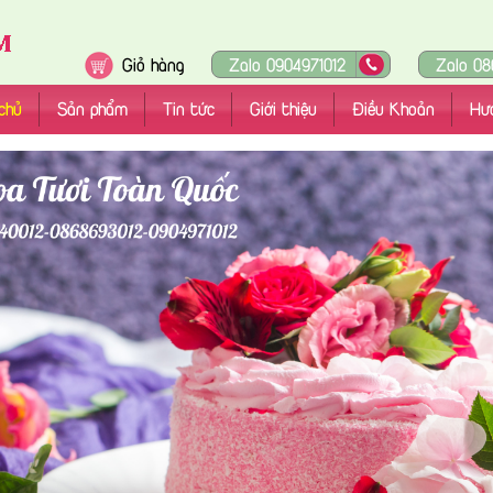
Giỏ hàng
Zalo 0904971012
Zalo 08
chủ
Sản phẩm
Tin tức
Giới thiệu
Điều Khoản
Hư