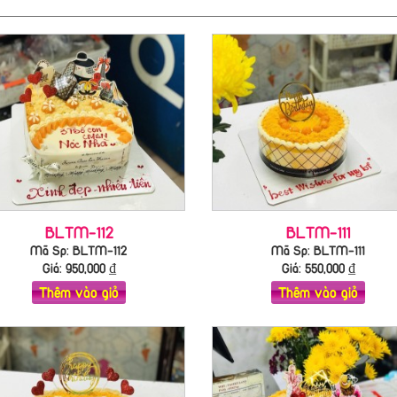
BLTM-112
BLTM-111
Mã Sp: BLTM-112
Mã Sp: BLTM-111
Giá:
950,000
₫
Giá:
550,000
₫
Thêm vào giỏ
Thêm vào giỏ