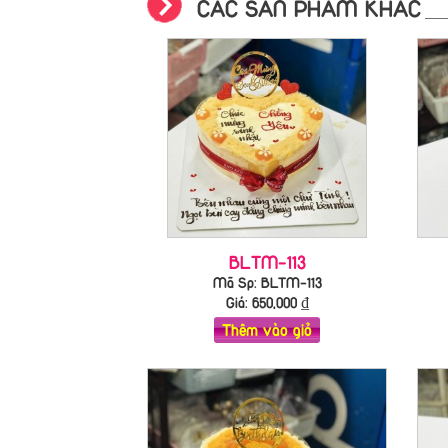
CÁC SẢN PHẨM KHÁC
BLTM-113
Mã Sp: BLTM-113
Giá:
650,000
₫
Thêm vào giỏ