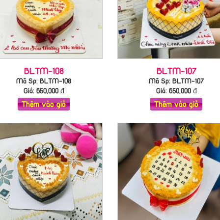
BLTM-108
BLTM-107
Mã Sp: BLTM-108
Mã Sp: BLTM-107
Giá:
650,000
₫
Giá:
650,000
₫
Thêm vào giỏ
Thêm vào giỏ