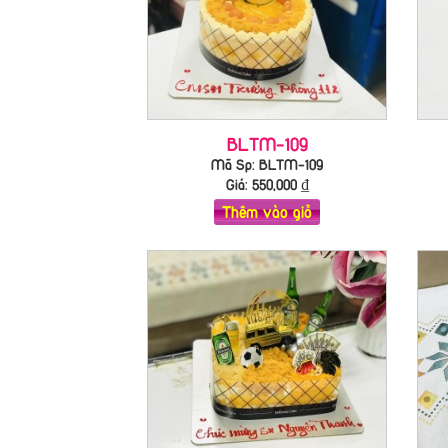
BLTM-109
Mã Sp: BLTM-109
Giá:
550,000
₫
Thêm vào giỏ