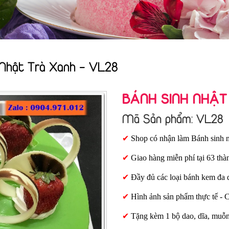
 Nhật Trà Xanh - VL28
BÁNH SINH NHẬT
Mã Sản phẩm: VL28
✔
Shop có nhận làm Bánh sinh n
✔
Giao hàng miễn phí tại 63 thà
✔
Đầy đủ các loại bánh kem đa 
✔
Hình ảnh sản phẩm thực tế - 
✔
Tặng kèm 1 bộ dao, dĩa, muỗ