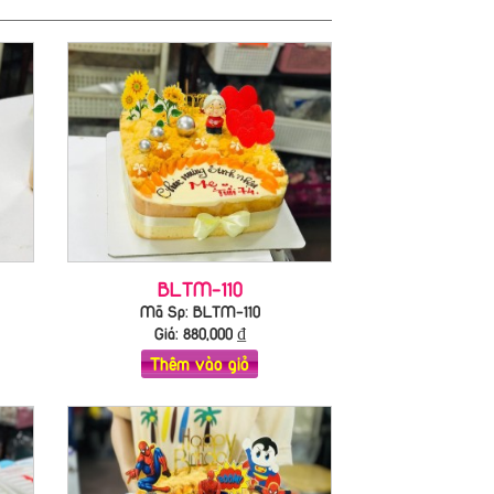
BLTM-110
Mã Sp: BLTM-110
Giá:
880,000
₫
Thêm vào giỏ