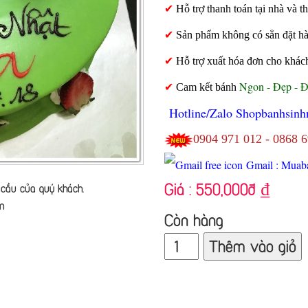
✔
Hỗ trợ thanh toán tại nhà và
✔
Sản phẩm không có sẳn đặt hàng
✔
Hỗ trợ xuất hóa đơn cho khác
Ngon - Đẹp - 
✔
Cam kết bánh
Hotline/Zalo Shopbanhsinh
0904 971 012 - 0868 
Gmail : Muab
Giá :
550,000đ
₫
cầu của quý khách.
n
Còn hàng
Thêm vào giỏ