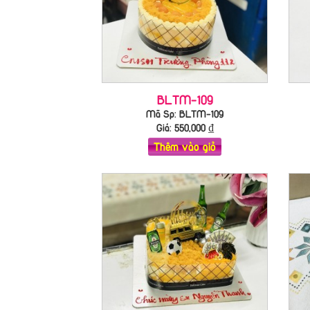
BLTM-109
Mã Sp: BLTM-109
Giá:
550,000
₫
Thêm vào giỏ