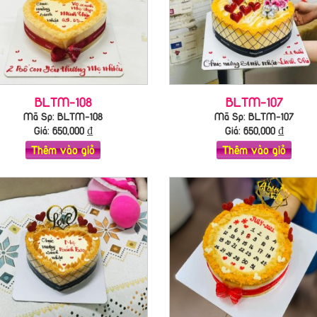
BLTM-108
BLTM-107
Mã Sp: BLTM-108
Mã Sp: BLTM-107
Giá:
650,000
₫
Giá:
650,000
₫
Thêm vào giỏ
Thêm vào giỏ