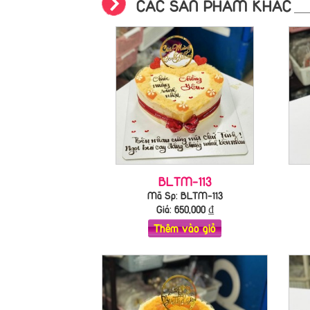
CÁC SẢN PHẨM KHÁC
BLTM-113
Mã Sp: BLTM-113
Giá:
650,000
₫
Thêm vào giỏ