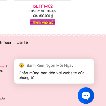
BLTM-102
Mã Sp: BLTM-102
Giá:
600,000
₫
Thêm vào giỏ
h Toán
Liên hệ
Bánh Kem Ngon Mỗi Ngày
om
là
g.
Chào mừng bạn đến với website của 
chúng tôi!
 đến