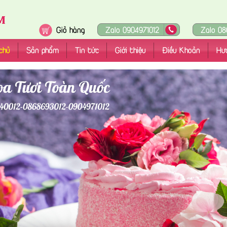
Giỏ hàng
Zalo 0904971012
Zalo 08
chủ
Sản phẩm
Tin tức
Giới thiệu
Điều Khoản
Hư