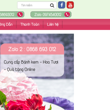
68693012
Zalo 0974540012
ớng Dẫn
Thanh Toán
Liên hệ
Zalo 2 : 0868 693 012
Cung cấp Bánh kem - Hoa Tươi
- Quà tặng Online