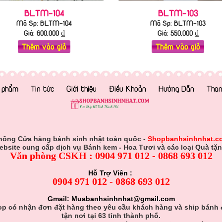
BLTM-104
BLTM-103
Mã Sp: BLTM-104
Mã Sp: BLTM-103
Giá:
600,000
₫
Giá:
550,000
₫
Thêm vào giỏ
Thêm vào giỏ
 phẩm
Tin tức
Giới thiệu
Điều Khoản
Hướng Dẫn
Than
hống Cửa hàng bánh sinh nhật toàn quốc -
Shopbanhsinhnhat.c
ebsite cung cấp dịch vụ Bánh kem - Hoa Tươi và các loại Quà tặn
Văn phòng CSKH : 0904 971 012 - 0868 693 012
Hỗ Trợ Viên :
0904 971 012 - 0868 693 012
Gmail: Muabanhsinhnhat@gmail.com
p có nhận đơn đặt hàng theo yêu cầu khách hàng và ship bánh
tận nơi tại 63 tỉnh thành phố.