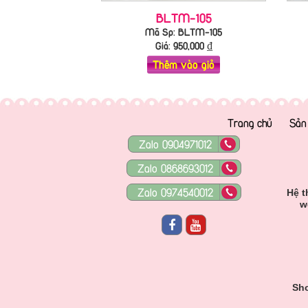
BLTM-105
Mã Sp: BLTM-105
Giá:
950,000
₫
Thêm vào giỏ
Trang chủ
Sản
Zalo 0904971012
Zalo 0868693012
Zalo 0974540012
Hệ t
w
Sho