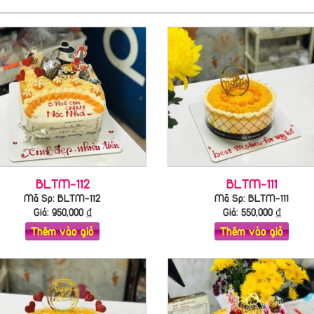
BLTM-112
BLTM-111
Mã Sp: BLTM-112
Mã Sp: BLTM-111
Giá:
950,000
₫
Giá:
550,000
₫
Thêm vào giỏ
Thêm vào giỏ