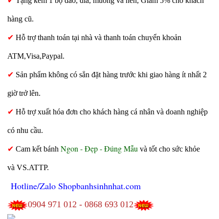
✔
Tặng kèm 1 bộ dao, dĩa, muỗng và nến, Giảm 5% cho khách
hàng cũ.
✔
Hỗ trợ thanh toán tại nhà và thanh toán chuyển khoản
ATM,Visa,Paypal.
✔
Sản phẩm không có sẳn đặt hàng trước khi giao hàng ít nhất 2
giờ trở lên.
✔
Hỗ trợ xuất hóa đơn cho khách hàng cá nhân và doanh nghiệp
có nhu cầu.
Ngon - Đẹp - Đúng Mẫu
✔
Cam kết bánh
và tốt cho sức khỏe
và VS.ATTP.
Hotline/Zalo Shopbanhsinhnhat.com
0904 971 012 - 0868 693 012