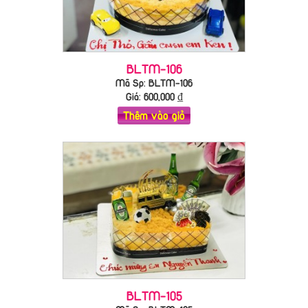
BLTM-106
Mã Sp: BLTM-106
Giá:
600,000
₫
Thêm vào giỏ
BLTM-105