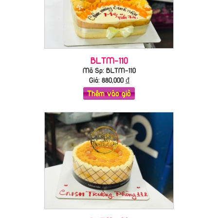
BLTM-110
Mã Sp: BLTM-110
Giá:
880,000
₫
Thêm vào giỏ