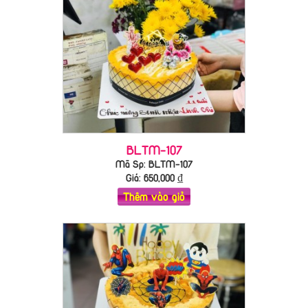
BLTM-107
Mã Sp: BLTM-107
Giá:
650,000
₫
Thêm vào giỏ