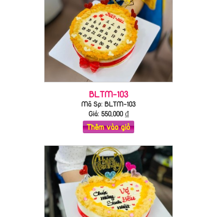
BLTM-103
Mã Sp: BLTM-103
Giá:
550,000
₫
Thêm vào giỏ