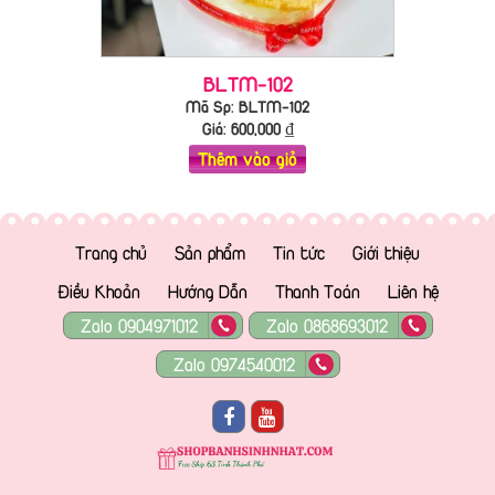
BLTM-102
Mã Sp: BLTM-102
Giá:
600,000
₫
Thêm vào giỏ
Trang chủ
Sản phẩm
Tin tức
Giới thiệu
Điều Khoản
Hướng Dẫn
Thanh Toán
Liên hệ
Zalo 0904971012
Zalo 0868693012
Zalo 0974540012