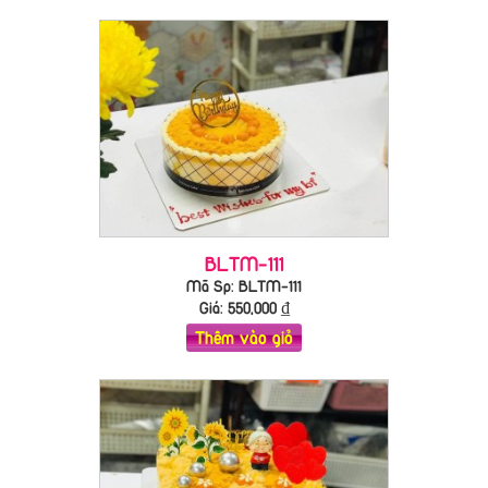
BLTM-111
Mã Sp: BLTM-111
Giá:
550,000
₫
Thêm vào giỏ