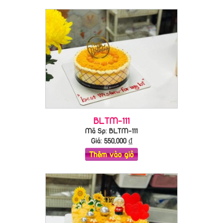
BLTM-111
Mã Sp: BLTM-111
Giá:
550,000
₫
Thêm vào giỏ