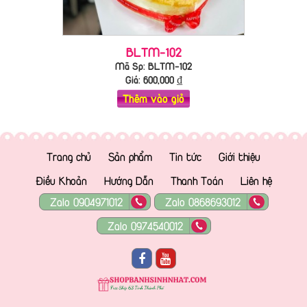
BLTM-102
Mã Sp: BLTM-102
Giá:
600,000
₫
Thêm vào giỏ
Trang chủ
Sản phẩm
Tin tức
Giới thiệu
Điều Khoản
Hướng Dẫn
Thanh Toán
Liên hệ
Zalo 0904971012
Zalo 0868693012
Zalo 0974540012