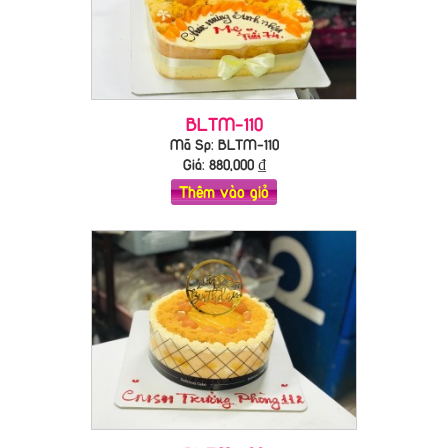
BLTM-110
Mã Sp: BLTM-110
Giá:
880,000
₫
Thêm vào giỏ