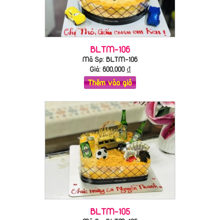
BLTM-106
Mã Sp: BLTM-106
Giá:
600,000
₫
Thêm vào giỏ
BLTM-105