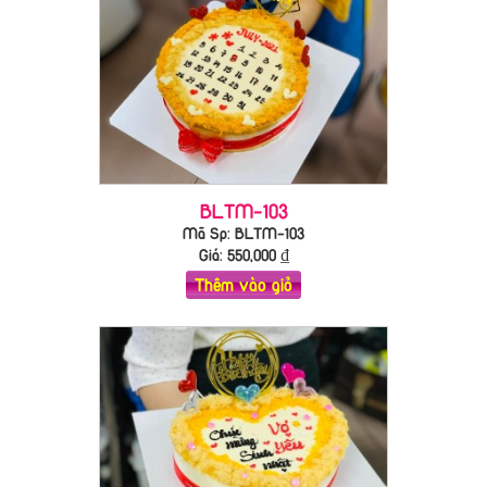
BLTM-103
Mã Sp: BLTM-103
Giá:
550,000
₫
Thêm vào giỏ