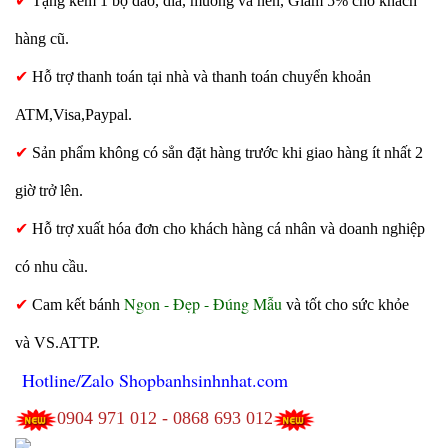
✔
Tặng kèm 1 bộ dao, dĩa, muỗng và nến, Giảm 5% cho khách
hàng cũ.
✔
Hỗ trợ thanh toán tại nhà và thanh toán chuyển khoản
ATM,Visa,Paypal.
✔
Sản phẩm không có sẳn đặt hàng trước khi giao hàng ít nhất 2
giờ trở lên.
✔
Hỗ trợ xuất hóa đơn cho khách hàng cá nhân và doanh nghiệp
có nhu cầu.
Ngon - Đẹp - Đúng Mẫu
✔
Cam kết bánh
và tốt cho sức khỏe
và VS.ATTP.
Hotline/Zalo Shopbanhsinhnhat.com
0904 971 012 - 0868 693 012