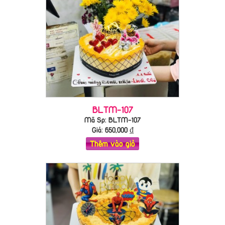
BLTM-107
Mã Sp: BLTM-107
Giá:
650,000
₫
Thêm vào giỏ