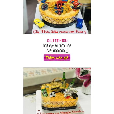
BLTM-106
Mã Sp: BLTM-106
Giá:
600,000
₫
Thêm vào giỏ