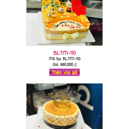
BLTM-110
Mã Sp: BLTM-110
Giá:
880,000
₫
Thêm vào giỏ