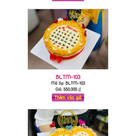
BLTM-103
Mã Sp: BLTM-103
Giá:
550,000
₫
Thêm vào giỏ