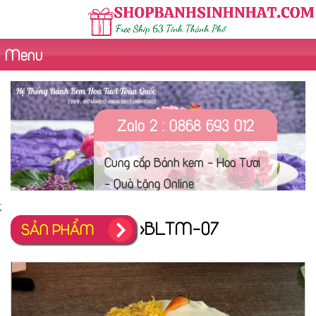
Menu
Zalo 2 : 0868 693 012
Cung cấp Bánh kem - Hoa Tươi
- Quà tặng Online
;
>BLTM-07
SẢN PHẨM