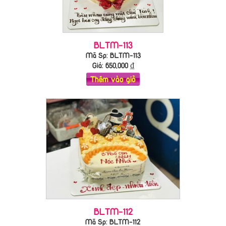
BLTM-113
Mã Sp: BLTM-113
Giá:
650,000
₫
Thêm vào giỏ
BLTM-112
Mã Sp: BLTM-112