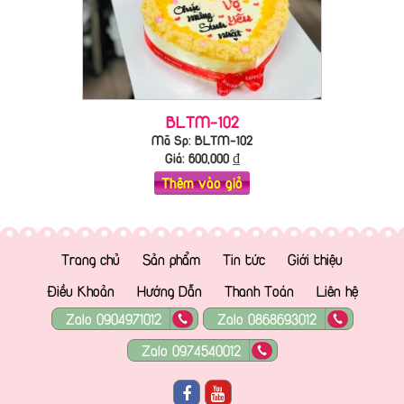
BLTM-102
Mã Sp: BLTM-102
Giá:
600,000
₫
Thêm vào giỏ
Trang chủ
Sản phẩm
Tin tức
Giới thiệu
Điều Khoản
Hướng Dẫn
Thanh Toán
Liên hệ
Zalo 0904971012
Zalo 0868693012
Zalo 0974540012