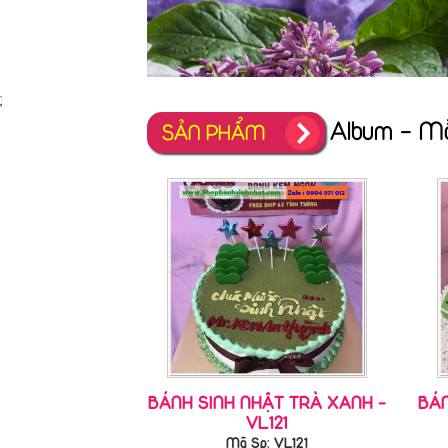
;
Album - M
SẢN PHẨM
BÁNH SINH NHẬT TRÀ XANH -
BÁN
VL121
Mã Sp: VL121