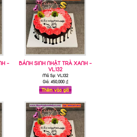
NH -
BÁNH SINH NHẬT TRÀ XANH -
VL132
Mã Sp: VL132
Giá:
450,000
₫
Thêm vào giỏ