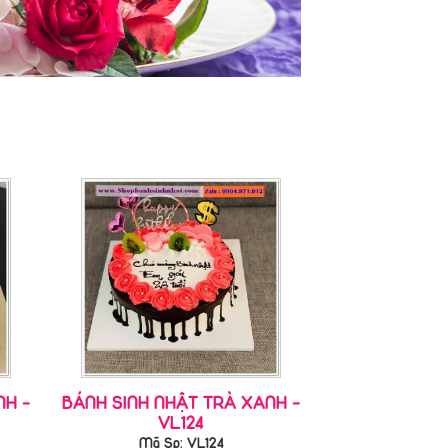
NH -
BÁNH SINH NHẬT TRÀ XANH -
VL124
Mã Sp: VL124