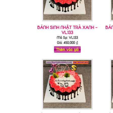
BÁNH SINH NHẬT TRÀ XANH -
BÁN
VL133
Mã Sp: VL133
Giá:
450,000
₫
Thêm vào giỏ