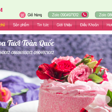
Giỏ hàng
Zalo 0904971012
Zalo 08
chủ
Sản phẩm
Tin tức
Giới thiệu
Điều Khoản
Hư