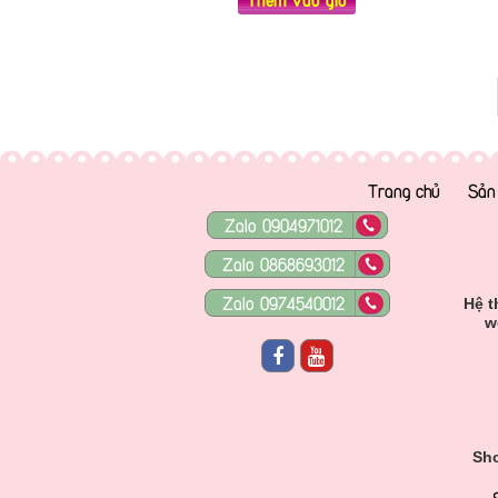
Trang chủ
Sản
Zalo 0904971012
Zalo 0868693012
Zalo 0974540012
Hệ t
w
Sho