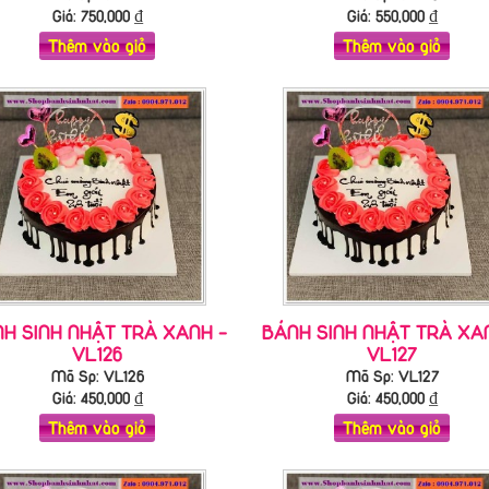
Giá:
750,000
₫
Giá:
550,000
₫
Thêm vào giỏ
Thêm vào giỏ
H SINH NHẬT TRÀ XANH -
BÁNH SINH NHẬT TRÀ XA
VL126
VL127
Mã Sp: VL126
Mã Sp: VL127
Giá:
450,000
₫
Giá:
450,000
₫
Thêm vào giỏ
Thêm vào giỏ