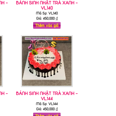
NH -
BÁNH SINH NHẬT TRÀ XANH -
VL140
Mã Sp: VL140
Giá:
450,000
₫
Thêm vào giỏ
NH -
BÁNH SINH NHẬT TRÀ XANH -
VL144
Mã Sp: VL144
Giá:
450,000
₫
Thêm vào giỏ