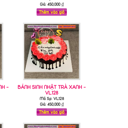
Giá:
450,000
₫
Thêm vào giỏ
NH -
BÁNH SINH NHẬT TRÀ XANH -
VL128
Mã Sp: VL128
Giá:
450,000
₫
Thêm vào giỏ