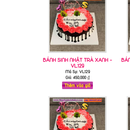
BÁNH SINH NHẬT TRÀ XANH -
BÁN
VL129
Mã Sp: VL129
Giá:
450,000
₫
Thêm vào giỏ