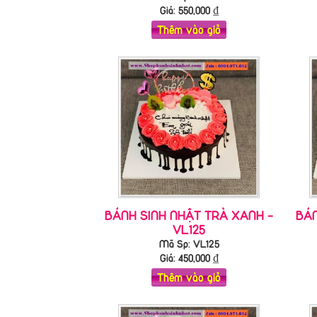
Giá:
550,000
₫
Thêm vào giỏ
BÁNH SINH NHẬT TRÀ XANH -
BÁN
VL125
Mã Sp: VL125
Giá:
450,000
₫
Thêm vào giỏ