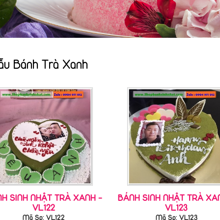
ẫu Bánh Trà Xanh
H SINH NHẬT TRÀ XANH -
BÁNH SINH NHẬT TRÀ XA
VL122
VL123
Mã Sp: VL122
Mã Sp: VL123