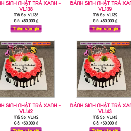
H SINH NHẬT TRÀ XANH -
BÁNH SINH NHẬT TRÀ XA
VL138
VL139
Mã Sp: VL138
Mã Sp: VL139
Giá:
450,000
₫
Giá:
450,000
₫
Thêm vào giỏ
Thêm vào giỏ
H SINH NHẬT TRÀ XANH -
BÁNH SINH NHẬT TRÀ XA
VL142
VL143
Mã Sp: VL142
Mã Sp: VL143
Giá:
450,000
₫
Giá:
450,000
₫
Thêm vào giỏ
Thêm vào giỏ