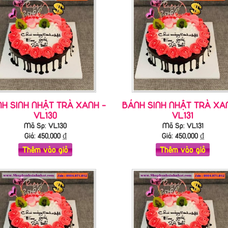
H SINH NHẬT TRÀ XANH -
BÁNH SINH NHẬT TRÀ XA
VL130
VL131
Mã Sp: VL130
Mã Sp: VL131
Giá:
450,000
₫
Giá:
450,000
₫
Thêm vào giỏ
Thêm vào giỏ