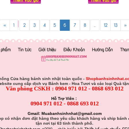
«
1
2
3
4
5
6
7
8
...
12
13
»
 phẩm
Tin tức
Giới thiệu
Điều Khoản
Hướng Dẫn
Than
hống Cửa hàng bánh sinh nhật toàn quốc -
Shopbanhsinhnhat.c
ebsite cung cấp dịch vụ Bánh kem - Hoa Tươi và các loại Quà tặn
Văn phòng CSKH : 0904 971 012 - 0868 693 012
Hỗ Trợ Viên :
0904 971 012 - 0868 693 012
Gmail: Muabanhsinhnhat@gmail.com
p có nhận đơn đặt hàng theo yêu cầu khách hàng và ship bánh
tận nơi tại 63 tỉnh thành phố.