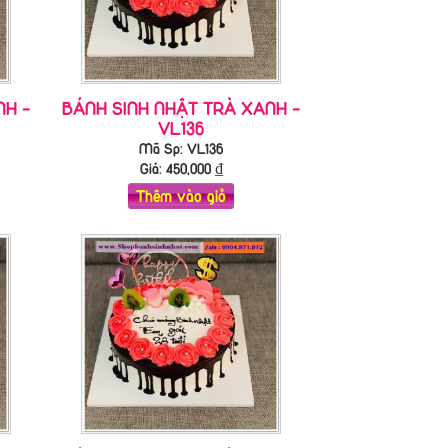
NH -
BÁNH SINH NHẬT TRÀ XANH -
VL136
Mã Sp: VL136
Giá:
450,000
₫
Thêm vào giỏ