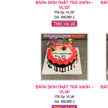
BÁNH SINH NHẬT TRÀ XANH -
BÁN
VL137
Mã Sp: VL137
Giá:
450,000
₫
Thêm vào giỏ
BÁNH SINH NHẬT TRÀ XANH -
BÁN
VL141
Mã Sp: VL141
Giá:
450,000
₫
Thêm vào giỏ