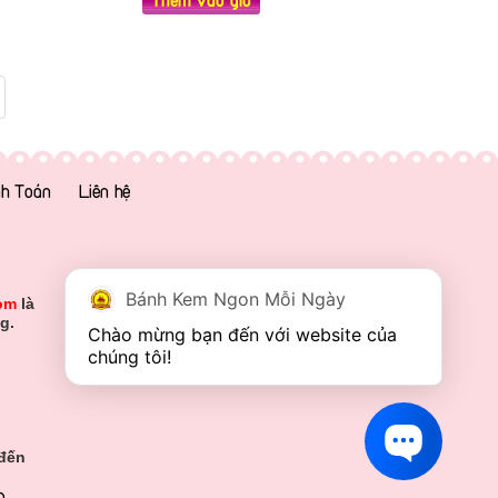
h Toán
Liên hệ
Bánh Kem Ngon Mỗi Ngày
om
là
g.
Chào mừng bạn đến với website của 
chúng tôi!
 đến