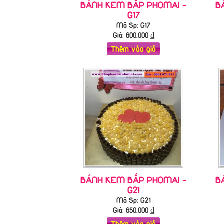
BÁNH KEM BẮP PHOMAI -
B
G17
Mã Sp: G17
Giá:
600,000
₫
Thêm vào giỏ
BÁNH KEM BẮP PHOMAI -
B
G21
Mã Sp: G21
Giá:
650,000
₫
Thêm vào giỏ