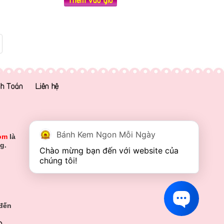
h Toán
Liên hệ
Bánh Kem Ngon Mỗi Ngày
om
là
g.
Chào mừng bạn đến với website của 
chúng tôi!
 đến