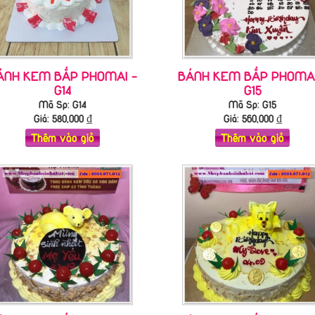
ÁNH KEM BẮP PHOMAI -
BÁNH KEM BẮP PHOMAI
G14
G15
Mã Sp: G14
Mã Sp: G15
Giá:
580,000
₫
Giá:
560,000
₫
Thêm vào giỏ
Thêm vào giỏ