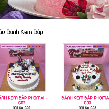
ẫu Bánh Kem Bắp
ÁNH KEM BẮP PHOMAI -
BÁNH KEM BẮP PHOMAI
G02
G03
Mã Sp: G02
Mã Sp: G03