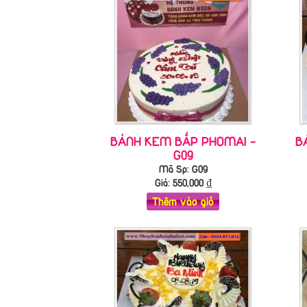
BÁNH KEM BẮP PHOMAI -
B
G09
Mã Sp: G09
Giá:
550,000
₫
Thêm vào giỏ