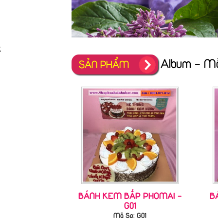
;
Album - M
SẢN PHẨM
BÁNH KEM BẮP PHOMAI -
B
G01
Mã Sp: G01