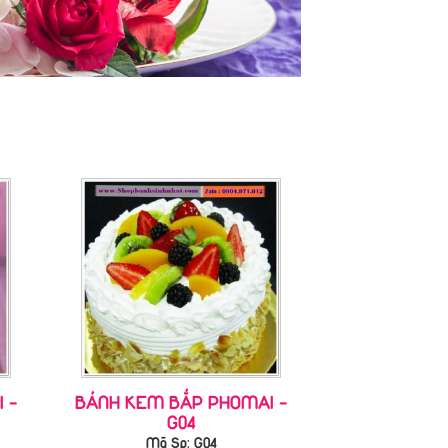
 -
BÁNH KEM BẮP PHOMAI -
G04
Mã Sp: G04