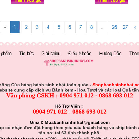
«
1
2
3
4
5
6
7
8
...
26
27
»
 phẩm
Tin tức
Giới thiệu
Điều Khoản
Hướng Dẫn
Than
hống Cửa hàng bánh sinh nhật toàn quốc -
Shopbanhsinhnhat.c
ebsite cung cấp dịch vụ Bánh kem - Hoa Tươi và các loại Quà tặn
Văn phòng CSKH : 0904 971 012 - 0868 693 012
Hỗ Trợ Viên :
0904 971 012 - 0868 693 012
Gmail: Muabanhsinhnhat@gmail.com
p có nhận đơn đặt hàng theo yêu cầu khách hàng và ship bánh
tận nơi tại 63 tỉnh thành phố.