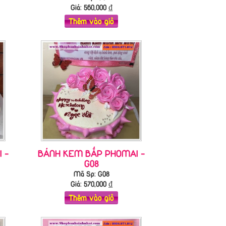
Giá:
560,000
₫
Thêm vào giỏ
 -
BÁNH KEM BẮP PHOMAI -
G08
Mã Sp: G08
Giá:
570,000
₫
Thêm vào giỏ