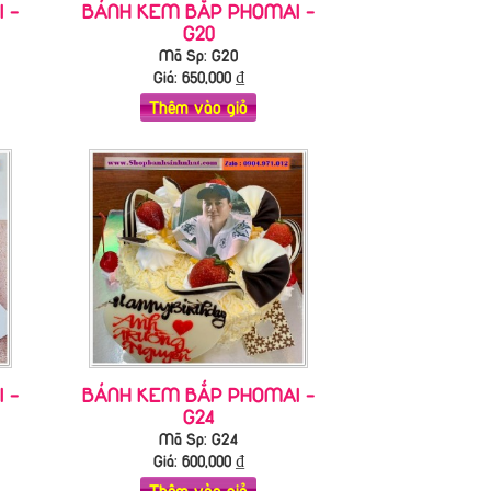
 -
BÁNH KEM BẮP PHOMAI -
G20
Mã Sp: G20
Giá:
650,000
₫
Thêm vào giỏ
 -
BÁNH KEM BẮP PHOMAI -
G24
Mã Sp: G24
Giá:
600,000
₫
Thêm vào giỏ