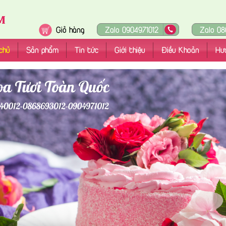
Giỏ hàng
Zalo 0904971012
Zalo 08
chủ
Sản phẩm
Tin tức
Giới thiệu
Điều Khoản
Hư