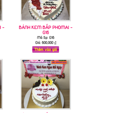
 -
BÁNH KEM BẮP PHOMAI -
G16
Mã Sp: G16
Giá:
600,000
₫
Thêm vào giỏ