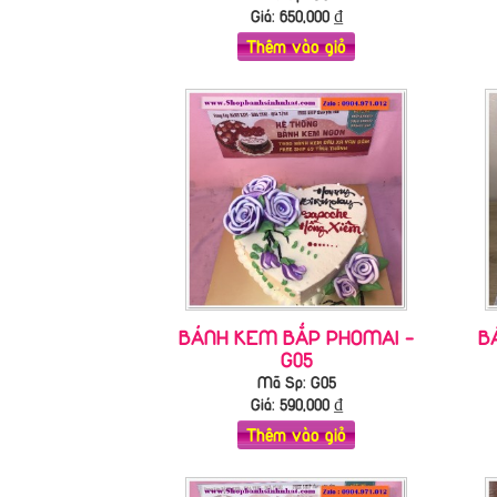
Giá:
650,000
₫
Thêm vào giỏ
BÁNH KEM BẮP PHOMAI -
B
G05
Mã Sp: G05
Giá:
590,000
₫
Thêm vào giỏ