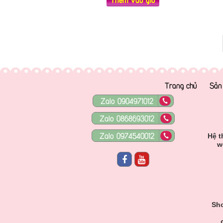
Trang chủ
Sản
Zalo 0904971012
Zalo 0868693012
Zalo 0974540012
Hệ t
w
Sho