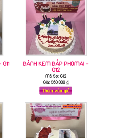
 G11
BÁNH KEM BẮP PHOMAI -
G12
Mã Sp: G12
Giá:
560,000
₫
Thêm vào giỏ