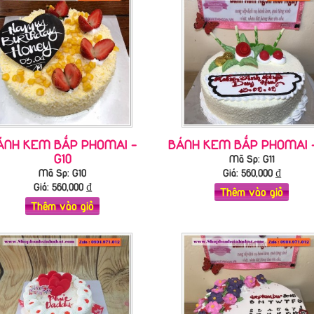
ÁNH KEM BẮP PHOMAI -
BÁNH KEM BẮP PHOMAI -
G10
Mã Sp: G11
Mã Sp: G10
Giá:
560,000
₫
Giá:
560,000
₫
Thêm vào giỏ
Thêm vào giỏ