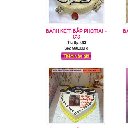
BÁNH KEM BẮP PHOMAI -
B
G13
Mã Sp: G13
Giá:
560,000
₫
Thêm vào giỏ